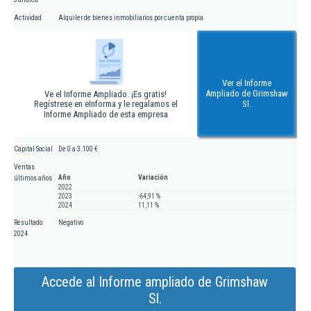
Actividad
Alquiler de bienes inmobiliarios por cuenta propia
Ver el Informe
Ampliado de Grimshaw
Ve el Informe Ampliado. ¡Es gratis!
Regístrese en eInforma y le regalamos el
Sl.
Informe Ampliado de esta empresa
Capital Social
De 0 a 3.100 €
Ventas
Año
Variación
últimos años
2022
2023
-64,91 %
2024
11,11 %
Resultado
Negativo
2024
Accede al Informe ampliado de Grimshaw
Sl.