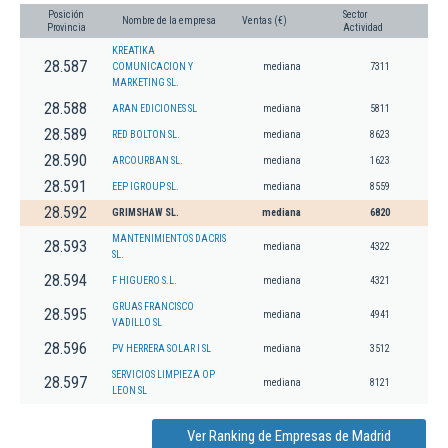
Posición
Sector
Nombre de la empresa
Ventas (€)
Provincia
Actividad
KREATIKA
28.587
COMUNICACION Y
mediana
7311
MARKETING SL.
28.588
ARAN EDICIONES SL
mediana
5811
28.589
RED BOLTON SL.
mediana
8623
28.590
ARCOURBAN SL.
mediana
1623
28.591
EEP IGROUP SL.
mediana
8559
28.592
GRIMSHAW SL.
mediana
6820
MANTENIMIENTOS DACRIS
28.593
mediana
4322
SL.
28.594
F HIGUERO S.L.
mediana
4321
GRUAS FRANCISCO
28.595
mediana
4941
VADILLO SL
28.596
PV HERRERA SOLAR I SL
mediana
3512
SERVICIOS LIMPIEZA OP
28.597
mediana
8121
LEON SL
Ver Ranking de Empresas de Madrid