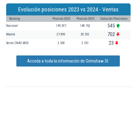
Evolución posiciones 2023 vs 2024 - Ventas
Ranking
Posición 2023
Posición 2024
Evolución Posiciones
545
Nacional
149.307
148.762
702
Madrid
27.890
28.592
23
Sector CNAE 6820
2.528
2.551
Acceda a toda la información de Grimshaw Sl.