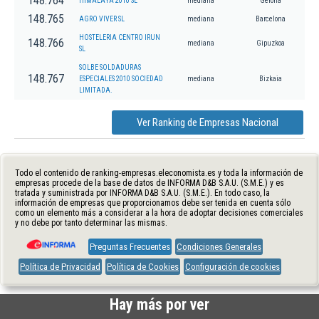
148.764
HIMALAYA 2010 SL
mediana
Gerona
148.765
AGRO VIVER SL
mediana
Barcelona
HOSTELERIA CENTRO IRUN
148.766
mediana
Gipuzkoa
SL
SOLBE SOLDADURAS
148.767
ESPECIALES 2010 SOCIEDAD
mediana
Bizkaia
LIMITADA.
Ver Ranking de Empresas Nacional
Todo el contenido de ranking-empresas.eleconomista.es y toda la información de
empresas procede de la base de datos de INFORMA D&B S.A.U. (S.M.E.) y es
tratada y suministrada por INFORMA D&B S.A.U. (S.M.E.). En todo caso, la
información de empresas que proporcionamos debe ser tenida en cuenta sólo
como un elemento más a considerar a la hora de adoptar decisiones comerciales
y no debe por tanto determinar las mismas.
Preguntas Frecuentes
Condiciones Generales
Política de Privacidad
Política de Cookies
Configuración de cookies
Hay más por ver