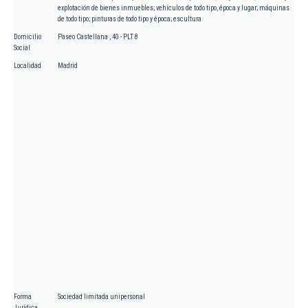
explotación de bienes inmuebles; vehículos de todo tipo, época y lugar; máquinas
de todo tipo; pinturas de todo tipo y época; escultura
Domicilio
Paseo Castellana , 40 - PLT 8
Social
Localidad
Madrid
Forma
Sociedad limitada unipersonal
Jurídica