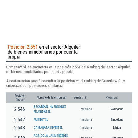
Posición 2.551
en el sector Alquiler
de bienes inmobiliarios por cuenta
propia
Grimshaw Sl. se encuentra en la posición 2.551 del Ranking del sector Alquiler
de bienes inmobiliarios por cuenta propia.
A continuación podrá consultar la posición en el ranking de Grimshaw Sl. y
empresas con posiciones similares:
Posición
Nombre de la empresa
Ventas (€)
Provincia
Sector
BECARSAN INVERSIONES
2.546
mediana
Valladolid
REUNIDAS SL
2.547
FURNOT SL
mediana
Barcelona
2.548
CAMARASA INVEST SL.
mediana
Lérida
AGRICOLA LAS MERCEDES