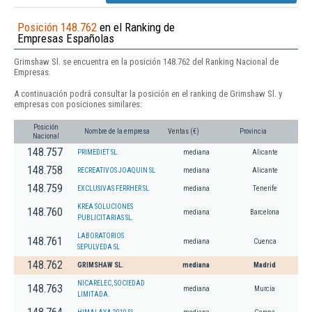
Posición 148.762
en el Ranking de
Empresas Españolas
Grimshaw Sl. se encuentra en la posición 148.762 del Ranking Nacional de
Empresas.
A continuación podrá consultar la posición en el ranking de Grimshaw Sl. y
empresas con posiciones similares:
Posición
Nombre de la empresa
Ventas (€)
Provincia
Nacional
148.757
PRIMEDIET SL.
mediana
Alicante
148.758
RECREATIVOS JOAQUIN SL
mediana
Alicante
148.759
EXCLUSIVAS FERRHER SL
mediana
Tenerife
KREA SOLUCIONES
148.760
mediana
Barcelona
PUBLICITARIAS SL.
LABORATORIOS
148.761
mediana
Cuenca
SEPULVEDA SL
148.762
GRIMSHAW SL.
mediana
Madrid
NICARELEC, SOCIEDAD
148.763
mediana
Murcia
LIMITADA.