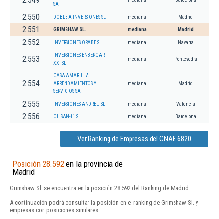
2.549
mediana
Barcelona
SA
2.550
DOBLE A INVERSIONES SL
mediana
Madrid
2.551
GRIMSHAW SL.
mediana
Madrid
2.552
INVERSIONES ORABE SL.
mediana
Navarra
INVERSIONES ENBERGAR
2.553
mediana
Pontevedra
XXI SL
CASA AMARILLA
2.554
ARRENDAMIENTOS Y
mediana
Madrid
SERVICIOS SA
2.555
INVERSIONES ANDREU SL
mediana
Valencia
2.556
OLISAN-11 SL
mediana
Barcelona
Ver Ranking de Empresas del CNAE 6820
Posición 28.592
en la provincia de
Madrid
Grimshaw Sl. se encuentra en la posición 28.592 del Ranking de Madrid.
A continuación podrá consultar la posición en el ranking de Grimshaw Sl. y
empresas con posiciones similares: