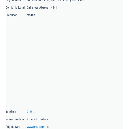
Objeto Social
Comercio al por mayor de cosmética y accesorios.
Domicilio Social
Calle jose Abascal , 44 - 1
Localidad
Madrid
Teléfono
91431...
Forma Jurídica
Sociedad limitada
Página Web
www.groupegm.pt