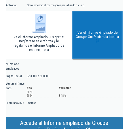
Actividad
Otro comercio al por mayor especializado n.c.o.p.
Ver el Informe Ampliado de
Groupe Gm Peninsula Iberica
Ve el Informe Ampliado. ¡Es gratis!
Regístrese en eInforma y le
Sl.
regalamos el Informe Ampliado de
esta empresa
Número de
empleados
Capital Social
De 3.100 a 60.000 €
Ventas últimos
Año
Variación
años
2023
2024
8,18 %
Resultado 2025
Positivo
Accede al Informe ampliado de Groupe