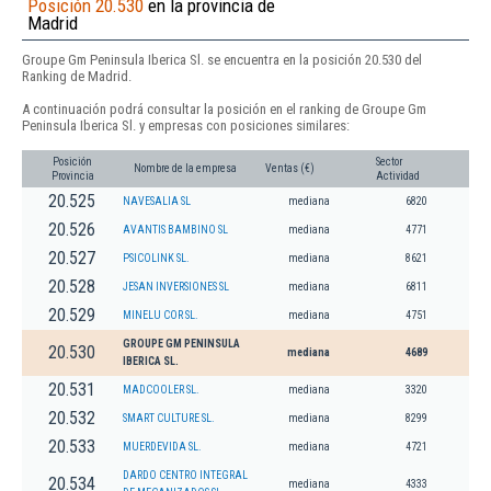
Posición 20.530
en la provincia de
Madrid
Groupe Gm Peninsula Iberica Sl. se encuentra en la posición 20.530 del
Ranking de Madrid.
A continuación podrá consultar la posición en el ranking de Groupe Gm
Peninsula Iberica Sl. y empresas con posiciones similares:
Posición
Sector
Nombre de la empresa
Ventas (€)
Provincia
Actividad
20.525
NAVESALIA SL
mediana
6820
20.526
AVANTIS BAMBINO SL
mediana
4771
20.527
PSICOLINK SL.
mediana
8621
20.528
JESAN INVERSIONES SL
mediana
6811
20.529
MINELU COR SL.
mediana
4751
GROUPE GM PENINSULA
20.530
mediana
4689
IBERICA SL.
20.531
MADCOOLER SL.
mediana
3320
20.532
SMART CULTURE SL.
mediana
8299
20.533
MUERDEVIDA SL.
mediana
4721
DARDO CENTRO INTEGRAL
20.534
mediana
4333