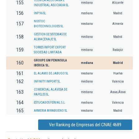
TECNICA ALCOYANA E
155
mediana
Alicante
INDUSTRIAL ASOCIADA SL.
156
INP 96 SL
mediana
Madrid
NOSTOC
157
mediana
Almería
BIOTECHNOLOGIES SL.
GESTION DE SISTEMAS DE
158
mediana
Madrid
ALMACENAJE SL
TORRES IMPORT EXPORT
159
mediana
Badajoz
SOCIEDAD LIMITADA
GROUPE GM PENINSULA
160
mediana
Madrid
IBERICA SL.
161
EL ALAMO DE JABUGO SL
mediana
Huelva
162
INFINITY IMPORT SL.
mediana
Valencia
COMERCIAL ALAVESA DE
163
mediana
Arava,Álava
PAPELES SL
164
ESTUCADOS FERVAL S.L.
mediana
Valencia
165
ARMERIA MIRABUENO SL
mediana
Madrid
Ver Ranking de Empresas del CNAE 4689