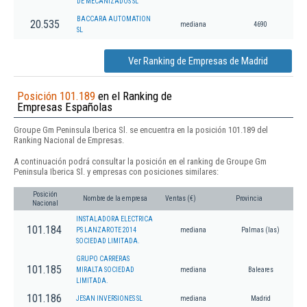
DE MECANIZADOS SL
BACCARA AUTOMATION
20.535
mediana
4690
SL
Ver Ranking de Empresas de Madrid
Posición 101.189
en el Ranking de
Empresas Españolas
Groupe Gm Peninsula Iberica Sl. se encuentra en la posición 101.189 del
Ranking Nacional de Empresas.
A continuación podrá consultar la posición en el ranking de Groupe Gm
Peninsula Iberica Sl. y empresas con posiciones similares:
Posición
Nombre de la empresa
Ventas (€)
Provincia
Nacional
INSTALADORA ELECTRICA
101.184
PS LANZAROTE 2014
mediana
Palmas (las)
SOCIEDAD LIMITADA.
GRUPO CARRERAS
101.185
MIRALTA SOCIEDAD
mediana
Baleares
LIMITADA.
101.186
JESAN INVERSIONES SL
mediana
Madrid