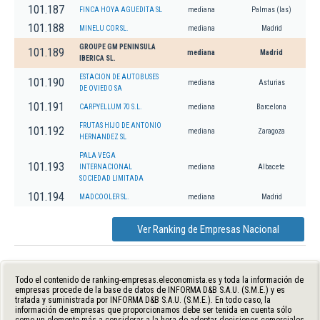
101.187
FINCA HOYA AGUEDITA SL
mediana
Palmas (las)
101.188
MINELU COR SL.
mediana
Madrid
GROUPE GM PENINSULA
101.189
mediana
Madrid
IBERICA SL.
ESTACION DE AUTOBUSES
101.190
mediana
Asturias
DE OVIEDO SA
101.191
CARPYELLUM 70 S.L.
mediana
Barcelona
FRUTAS HIJO DE ANTONIO
101.192
mediana
Zaragoza
HERNANDEZ SL
PALA VEGA
101.193
INTERNACIONAL
mediana
Albacete
SOCIEDAD LIMITADA
101.194
MADCOOLER SL.
mediana
Madrid
Ver Ranking de Empresas Nacional
Todo el contenido de ranking-empresas.eleconomista.es y toda la información de
empresas procede de la base de datos de INFORMA D&B S.A.U. (S.M.E.) y es
tratada y suministrada por INFORMA D&B S.A.U. (S.M.E.). En todo caso, la
información de empresas que proporcionamos debe ser tenida en cuenta sólo
como un elemento más a considerar a la hora de adoptar decisiones comerciales