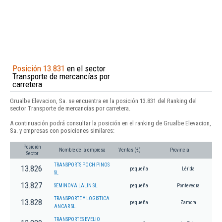
Posición 13.831
en el sector
Transporte de mercancías por
carretera
Grualbe Elevacion, Sa. se encuentra en la posición 13.831 del Ranking del
sector Transporte de mercancías por carretera.
A continuación podrá consultar la posición en el ranking de Grualbe Elevacion,
Sa. y empresas con posiciones similares:
Posición
Nombre de la empresa
Ventas (€)
Provincia
Sector
TRANSPORTS POCH PINOS
13.826
pequeña
Lérida
SL
13.827
SEMINOVA LALIN SL.
pequeña
Pontevedra
TRANSPORTE Y LOGISTICA
13.828
pequeña
Zamora
ANCAR SL.
TRANSPORTES EVELIO