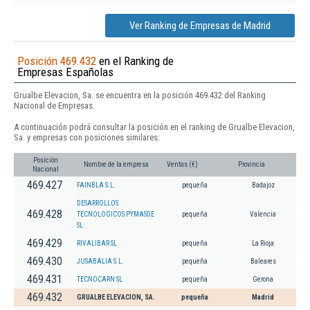
Ver Ranking de Empresas de Madrid
Posición 469.432
en el Ranking de
Empresas Españolas
Grualbe Elevacion, Sa. se encuentra en la posición 469.432 del Ranking
Nacional de Empresas.
A continuación podrá consultar la posición en el ranking de Grualbe Elevacion,
Sa. y empresas con posiciones similares:
Posición
Nombre de la empresa
Ventas (€)
Provincia
Nacional
469.427
FAINBLA S.L.
pequeña
Badajoz
DESARROLLOS
469.428
TECNOLOGICOS PYMASDE
pequeña
Valencia
SL
469.429
RIVALIBAR SL
pequeña
La Rioja
469.430
JUSABALIA S.L.
pequeña
Baleares
469.431
TECNOCARN SL
pequeña
Gerona
469.432
GRUALBE ELEVACION, SA.
pequeña
Madrid