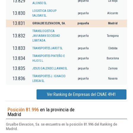
13.829
pequeña
La Rioja
ALONSO SL
LOGISTICA GROUP
13.830
pequeña
Alicante
SALISAX SL.
13.831
GRUALBE ELEVACION, SA.
pequeña
Madrid
TRANSLOGISTICA
13.832
JAVIARAN SOCIEDAD
pequeña
Tarragona
LIMITADA.
13.833
TRANSPORTES JAROT SL
pequeña
Córdoba
TRANSPORTES PINTEÑO E
13.834
pequeña
Barcelona
HIJO S.L.
13.835
JESUS GALENDE LLAMAS SL
pequeña
Zamora
TRANSPORTES J. IGNACIO
13.836
pequeña
Navarra
LERGA SL.
Ver Ranking de Empresas del CNAE 4941
Posición 81.996
en la provincia de
Madrid
Grualbe Elevacion, Sa. se encuentra en la posición 81.996 del Ranking de
Madrid.