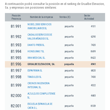
A continuación podrá consultar la posición en el ranking de Grualbe Elevacion,
Sa. y empresas con posiciones similares:
Posición
Sector
Nombre de la empresa
Ventas (€)
Provincia
Actividad
NOBEL 2000 SERVICIOS
81.991
pequeña
4101
INMOBILIARIOS SL
CADAJUS SERVICIOS DE
81.992
pequeña
6290
VALOR AÑADIDO SL.
81.993
DANTO PRESS SL.
pequeña
7420
81.994
HONDURAS 7 SL
pequeña
8699
81.995
IWA MEDICAL SL.
pequeña
8622
81.996
GRUALBE ELEVACION, SA.
pequeña
4941
81.997
ESPAFRIMA SL
pequeña
6820
81.998
TRADULEX SL
pequeña
7430
CRONOS INGENIERIA
81.999
pequeña
4322
INTEGRAL SL.
AZULEJOS COMPLUTENSE
82.000
pequeña
4683
SL.
ESCUELA ESPANOLA DE
82.001
pequeña
8559
CATA S.L.