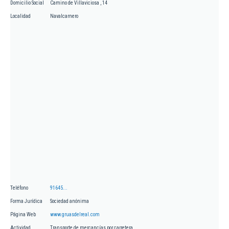
Domicilio Social
Camino de Villaviciosa , 14
Localidad
Navalcarnero
Teléfono
91645...
Forma Jurídica
Sociedad anónima
Página Web
www.gruasdelreal.com
Actividad
Transporte de mercancías por carretera