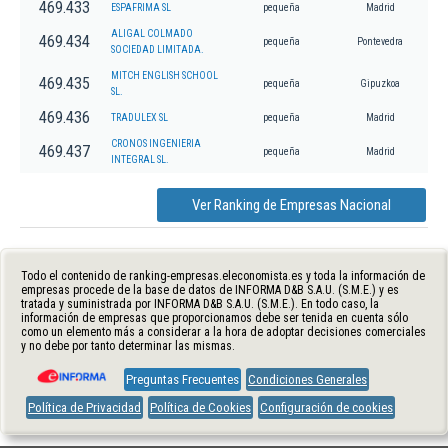
469.433
ESPAFRIMA SL
pequeña
Madrid
ALIGAL COLMADO
469.434
pequeña
Pontevedra
SOCIEDAD LIMITADA.
MITCH ENGLISH SCHOOL
469.435
pequeña
Gipuzkoa
SL.
469.436
TRADULEX SL
pequeña
Madrid
CRONOS INGENIERIA
469.437
pequeña
Madrid
INTEGRAL SL.
Ver Ranking de Empresas Nacional
Todo el contenido de ranking-empresas.eleconomista.es y toda la información de
empresas procede de la base de datos de INFORMA D&B S.A.U. (S.M.E.) y es
tratada y suministrada por INFORMA D&B S.A.U. (S.M.E.). En todo caso, la
información de empresas que proporcionamos debe ser tenida en cuenta sólo
como un elemento más a considerar a la hora de adoptar decisiones comerciales
y no debe por tanto determinar las mismas.
Preguntas Frecuentes
Condiciones Generales
Política de Privacidad
Política de Cookies
Configuración de cookies