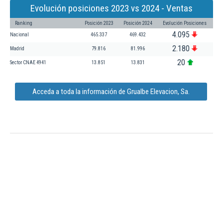
Evolución posiciones 2023 vs 2024 - Ventas
Ranking
Posición 2023
Posición 2024
Evolución Posiciones
4.095
Nacional
465.337
469.432
2.180
Madrid
79.816
81.996
20
Sector CNAE 4941
13.851
13.831
Acceda a toda la información de Grualbe Elevacion, Sa.