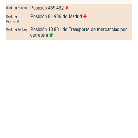
Posición 469.432
Ranking Nacional
Posición 81.996 de Madrid
Ranking
Provincial
Posición 13.831 de Transporte de mercancías por
Ranking Sectorial
carretera