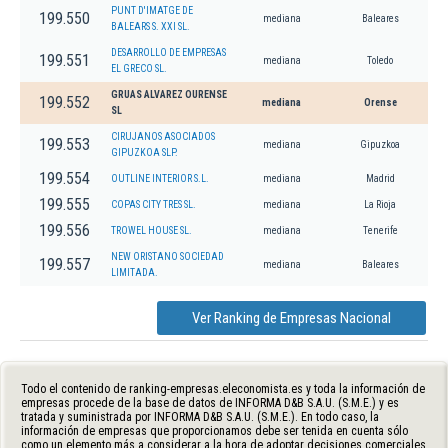
PUNT D'IMATGE DE
199.550
mediana
Baleares
BALEARS S. XXI SL.
DESARROLLO DE EMPRESAS
199.551
mediana
Toledo
EL GRECO SL.
GRUAS ALVAREZ OURENSE
199.552
mediana
Orense
SL
CIRUJANOS ASOCIADOS
199.553
mediana
Gipuzkoa
GIPUZKOA SLP.
199.554
OUTLINE INTERIOR S.L.
mediana
Madrid
199.555
COPAS CITY TRES SL.
mediana
La Rioja
199.556
TROWEL HOUSE SL.
mediana
Tenerife
NEW ORISTANO SOCIEDAD
199.557
mediana
Baleares
LIMITADA.
Ver Ranking de Empresas Nacional
Todo el contenido de ranking-empresas.eleconomista.es y toda la información de
empresas procede de la base de datos de INFORMA D&B S.A.U. (S.M.E.) y es
tratada y suministrada por INFORMA D&B S.A.U. (S.M.E.). En todo caso, la
información de empresas que proporcionamos debe ser tenida en cuenta sólo
como un elemento más a considerar a la hora de adoptar decisiones comerciales