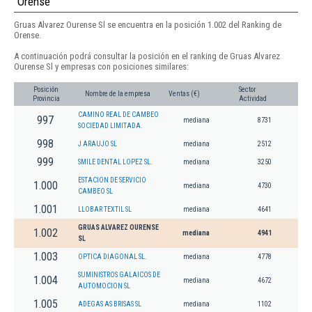
Orense
Gruas Alvarez Ourense Sl se encuentra en la posición 1.002 del Ranking de
Orense.
A continuación podrá consultar la posición en el ranking de Gruas Alvarez
Ourense Sl y empresas con posiciones similares:
Posición
Sector
Nombre de la empresa
Ventas (€)
Provincia
Actividad
CAMINO REAL DE CAMBEO
997
mediana
8731
SOCIEDAD LIMITADA.
998
J ARAUJO SL
mediana
2512
999
SMILE DENTAL LOPEZ SL.
mediana
3250
ESTACION DE SERVICIO
1.000
mediana
4730
CAMBEO SL
1.001
LLOBAR TEXTIL SL
mediana
4641
GRUAS ALVAREZ OURENSE
1.002
mediana
4941
SL
1.003
OPTICA DIAGONAL SL.
mediana
4778
SUMINISTROS GALAICOS DE
1.004
mediana
4672
AUTOMOCION SL
1.005
ADEGAS AS BRISAS SL
mediana
1102