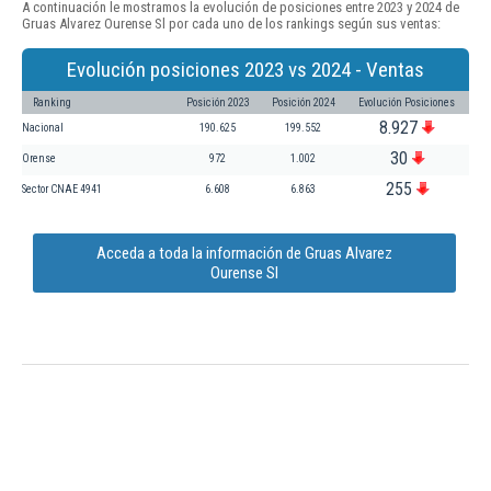
A continuación le mostramos la evolución de posiciones entre 2023 y 2024 de
Gruas Alvarez Ourense Sl por cada uno de los rankings según sus ventas:
Evolución posiciones 2023 vs 2024 - Ventas
Ranking
Posición 2023
Posición 2024
Evolución Posiciones
8.927
Nacional
190.625
199.552
30
Orense
972
1.002
255
Sector CNAE 4941
6.608
6.863
Acceda a toda la información de Gruas Alvarez
Ourense Sl