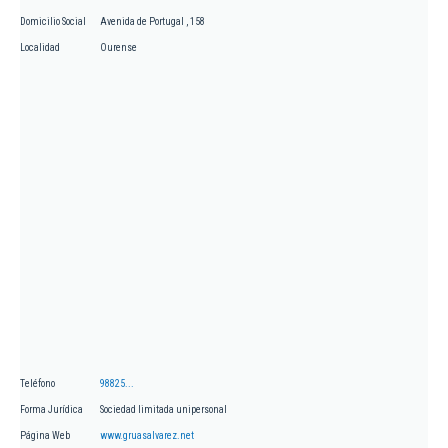
Domicilio Social
Avenida de Portugal , 158
Localidad
Ourense
Teléfono
98825...
Forma Jurídica
Sociedad limitada unipersonal
Página Web
www.gruasalvarez.net