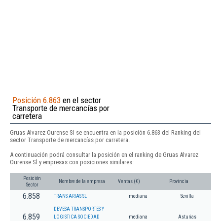
Posición 6.863
en el sector
Transporte de mercancías por
carretera
Gruas Alvarez Ourense Sl se encuentra en la posición 6.863 del Ranking del
sector Transporte de mercancías por carretera.
A continuación podrá consultar la posición en el ranking de Gruas Alvarez
Ourense Sl y empresas con posiciones similares:
Posición
Nombre de la empresa
Ventas (€)
Provincia
Sector
6.858
TRANS ARIAS SL
mediana
Sevilla
DEVESA TRANSPORTES Y
6.859
LOGISTICA SOCIEDAD
mediana
Asturias