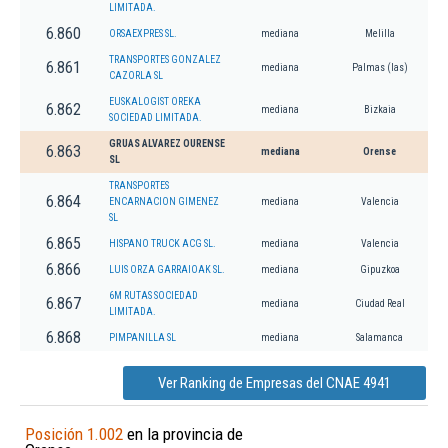
LIMITADA.
6.860
ORSAEXPRES SL.
mediana
Melilla
TRANSPORTES GONZALEZ
6.861
mediana
Palmas (las)
CAZORLA SL
EUSKALOGIST OREKA
6.862
mediana
Bizkaia
SOCIEDAD LIMITADA.
GRUAS ALVAREZ OURENSE
6.863
mediana
Orense
SL
TRANSPORTES
6.864
ENCARNACION GIMENEZ
mediana
Valencia
SL
6.865
HISPANO TRUCK ACG SL.
mediana
Valencia
6.866
LUIS ORZA GARRAIOAK SL.
mediana
Gipuzkoa
6M RUTAS SOCIEDAD
6.867
mediana
Ciudad Real
LIMITADA.
6.868
PIMPANILLA SL
mediana
Salamanca
Ver Ranking de Empresas del CNAE 4941
Posición 1.002
en la provincia de