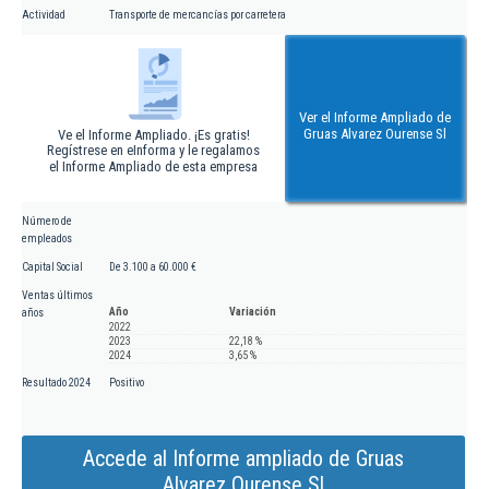
Actividad
Transporte de mercancías por carretera
Ver el Informe Ampliado de
Gruas Alvarez Ourense Sl
Ve el Informe Ampliado. ¡Es gratis!
Regístrese en eInforma y le regalamos
el Informe Ampliado de esta empresa
Número de
empleados
Capital Social
De 3.100 a 60.000 €
Ventas últimos
Año
Variación
años
2022
2023
22,18 %
2024
3,65 %
Resultado 2024
Positivo
Accede al Informe ampliado de Gruas
Alvarez Ourense Sl