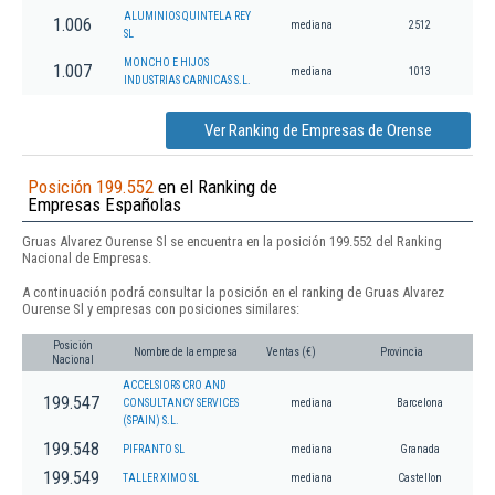
ALUMINIOS QUINTELA REY
1.006
mediana
2512
SL
MONCHO E HIJOS
1.007
mediana
1013
INDUSTRIAS CARNICAS S.L.
Ver Ranking de Empresas de Orense
Posición 199.552
en el Ranking de
Empresas Españolas
Gruas Alvarez Ourense Sl se encuentra en la posición 199.552 del Ranking
Nacional de Empresas.
A continuación podrá consultar la posición en el ranking de Gruas Alvarez
Ourense Sl y empresas con posiciones similares:
Posición
Nombre de la empresa
Ventas (€)
Provincia
Nacional
ACCELSIORS CRO AND
199.547
CONSULTANCY SERVICES
mediana
Barcelona
(SPAIN) S.L.
199.548
PIFRANTO SL
mediana
Granada
199.549
TALLER XIMO SL
mediana
Castellon