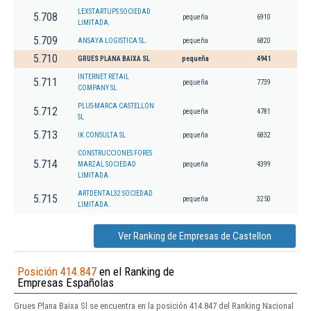
LEXSTARTUPS SOCIEDAD
5.708
pequeña
6910
LIMITADA.
5.709
ANSAYA LOGISTICA SL.
pequeña
6820
5.710
GRUES PLANA BAIXA SL
pequeña
4941
INTERNET RETAIL
5.711
pequeña
7739
COMPANY SL.
PLUS-MARCA CASTELLON
5.712
pequeña
4781
SL
5.713
IK CONSULTA SL
pequeña
6832
CONSTRUCCIONES FORES
5.714
MARZAL SOCIEDAD
pequeña
4399
LIMITADA.
ARTDENTAL32 SOCIEDAD
5.715
pequeña
3250
LIMITADA.
Ver Ranking de Empresas de Castellon
Posición 414.847
en el Ranking de
Empresas Españolas
Grues Plana Baixa Sl se encuentra en la posición 414.847 del Ranking Nacional