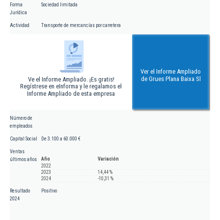
Forma
Sociedad limitada
Jurídica
Actividad
Transporte de mercancías por carretera
Ver el Informe Ampliado
de Grues Plana Baixa Sl
Ve el Informe Ampliado. ¡Es gratis!
Regístrese en eInforma y le regalamos el
Informe Ampliado de esta empresa
Número de
empleados
Capital Social
De 3.100 a 60.000 €
Ventas
Año
Variación
últimos años
2022
2023
14,44 %
2024
-10,31 %
Resultado
Positivo
2024