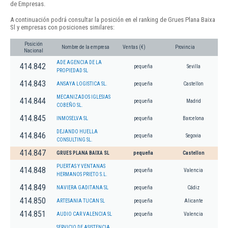
de Empresas.
A continuación podrá consultar la posición en el ranking de Grues Plana Baixa
Sl y empresas con posiciones similares:
Posición
Nombre de la empresa
Ventas (€)
Provincia
Nacional
ADE AGENCIA DE LA
414.842
pequeña
Sevilla
PROPIEDAD SL
414.843
ANSAYA LOGISTICA SL.
pequeña
Castellon
MECANIZADOS IGLESIAS
414.844
pequeña
Madrid
COBEÑO SL.
414.845
INMOSELVA SL
pequeña
Barcelona
DEJANDO HUELLA
414.846
pequeña
Segovia
CONSULTING SL.
414.847
GRUES PLANA BAIXA SL
pequeña
Castellon
PUERTAS Y VENTANAS
414.848
pequeña
Valencia
HERMANOS PRIETO S.L.
414.849
NAVIERA GADITANA SL
pequeña
Cádiz
414.850
ARTESANIA TUCAN SL
pequeña
Alicante
414.851
AUDIO CAR VALENCIA SL
pequeña
Valencia
SERVICIO DE ASISTENCIA