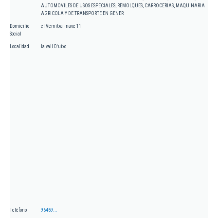
AUTOMOVILES DE USOS ESPECIALES, REMOLQUES, CARROCERIAS, MAQUINARIA
AGRICOLA Y DE TRANSPORTE EN GENER
Domicilio
cl Vernitxa - nave 11
Social
Localidad
la vall D'uixo
Teléfono
96469...