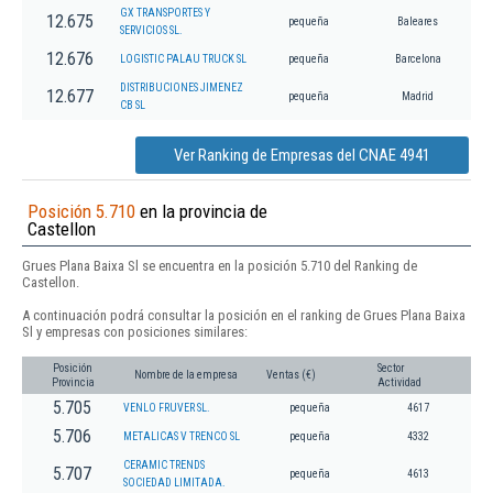
GX TRANSPORTES Y
12.675
pequeña
Baleares
SERVICIOS SL.
12.676
LOGISTIC PALAU TRUCK SL
pequeña
Barcelona
DISTRIBUCIONES JIMENEZ
12.677
pequeña
Madrid
CB SL
Ver Ranking de Empresas del CNAE 4941
Posición 5.710
en la provincia de
Castellon
Grues Plana Baixa Sl se encuentra en la posición 5.710 del Ranking de
Castellon.
A continuación podrá consultar la posición en el ranking de Grues Plana Baixa
Sl y empresas con posiciones similares:
Posición
Sector
Nombre de la empresa
Ventas (€)
Provincia
Actividad
5.705
VENLO FRUVER SL.
pequeña
4617
5.706
METALICAS V TRENCO SL
pequeña
4332
CERAMIC TRENDS
5.707
pequeña
4613
SOCIEDAD LIMITADA.