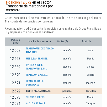
Posición 12.672
en el sector
Transporte de mercancías por
carretera
Grues Plana Baixa Sl se encuentra en la posición 12.672 del Ranking del sector
Transporte de mercancías por carretera.
A continuación podrá consultar la posición en el ranking de Grues Plana Baixa
Sl y empresas con posiciones similares:
Posición
Nombre de la empresa
Ventas (€)
Provincia
Sector
TRANSPORTES DE GANADO
12.667
pequeña
Ávila
RUYZAN SL.
12.668
MEDELEAN TRANS SL.
pequeña
Madrid
UNITED DRIVERS
12.669
pequeña
Orense
TRANSPORTES 5.0 SL.
12.670
TRANSCON VASA S.L.
pequeña
Córdoba
TRANSPORTES RIO
12.671
pequeña
Palencia
PISUERGA SL
12.672
GRUES PLANA BAIXA SL
pequeña
Castellon
12.673
SHIPPING SPEED SL.
pequeña
Madrid
12.674
A. C. E. ARAGON SL
pequeña
Zaragoza