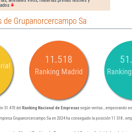
ias, animales vivos, materias primas textiles y
rados
s de Grupanorcercampo Sa
11.518
51
rial
Ranking Madrid
Ranking
ón 51.470 del
Ranking Nacional de Empresas
según ventas , empeorando en 
empresa Grupanorcercampo Sa en 2024 ha conseguido la posición 11.518 , emp