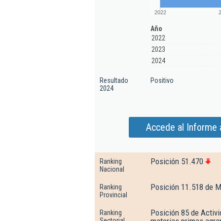
2022
Año
2022
2023
2024
Resultado
Positivo
2024
Accede al Informe
Posición 51.470
Ranking
Nacional
Posición 11.518 de M
Ranking
Provincial
Posición 85 de Activi
Ranking
Sectorial