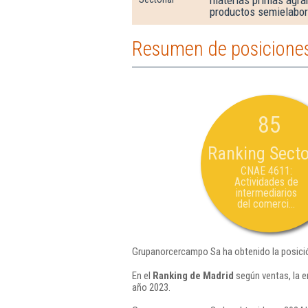
materias primas agrar
productos semielabo
Resumen de posicione
85
Ranking Secto
CNAE 4611:
Actividades de
intermediarios
del comerci...
Grupanorcercampo Sa ha obtenido la posici
En el
Ranking de Madrid
según ventas, la 
año 2023.