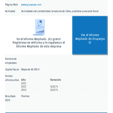
Página Web
www.gruparpa.com
Actividad
Actividades de contabilidad, teneduría de libros, auditoría y asesoría fiscal
Ver el Informe
Ampliado de Gruparpa
Ve el Informe Ampliado. ¡Es gratis!
Regístrese en eInforma y le regalamos el
Sl
Informe Ampliado de esta empresa
Número de
empleados
Capital Social
Mayor de 60.000 €
Ventas
Año
Variación
últimos años
2022
2023
52,82 %
2024
63,03 %
Resultado
Positivo
2024