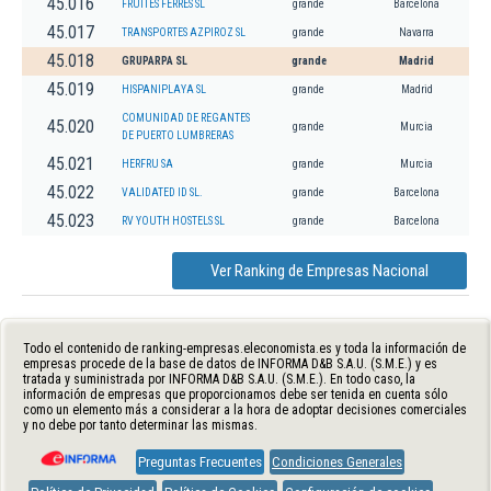
45.016
FRUITES FERRES SL
grande
Barcelona
45.017
TRANSPORTES AZPIROZ SL
grande
Navarra
45.018
GRUPARPA SL
grande
Madrid
45.019
HISPANIPLAYA SL
grande
Madrid
COMUNIDAD DE REGANTES
45.020
grande
Murcia
DE PUERTO LUMBRERAS
45.021
HERFRU SA
grande
Murcia
45.022
VALIDATED ID SL.
grande
Barcelona
45.023
RV YOUTH HOSTELS SL
grande
Barcelona
Ver Ranking de Empresas Nacional
Todo el contenido de ranking-empresas.eleconomista.es y toda la información de
empresas procede de la base de datos de INFORMA D&B S.A.U. (S.M.E.) y es
tratada y suministrada por INFORMA D&B S.A.U. (S.M.E.). En todo caso, la
información de empresas que proporcionamos debe ser tenida en cuenta sólo
como un elemento más a considerar a la hora de adoptar decisiones comerciales
y no debe por tanto determinar las mismas.
Preguntas Frecuentes
Condiciones Generales