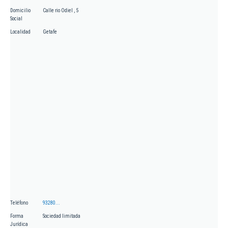
Domicilio
Calle rio Odiel , 5
Social
Localidad
Getafe
Teléfono
93280...
Forma
Sociedad limitada
Jurídica