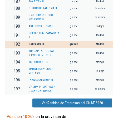
187
TAX DOWN SL.
grande
Madrid
188
GESTIHOTELS ALEGRIA SL
grande
Barcelona
GRUP CARLES GESTIO I
189
grande
Barcelona
PROJECTES SL
190
ASAL CONSULTORES S.L.
grande
Badajoz
CHEVEZ, RUIZ, ZAMARRIPA
191
grande
Madrid
SL.
192
GRUPARPA SL
grande
Madrid
THE CAPITAL GLOBAL
193
grande
Madrid
SERVICES FINTECH SL.
194
MZL HOLDING SL.
grande
Málaga
JIMENEZ SERVICIOS Y
195
grande
La Rioja
VENTAS SL
196
FAY & CO ADVISORY SL.
grande
Málaga
D'ALEPH INICIATIVAS Y
197
grande
Barcelona
ORGANIZACION SA
Ver Ranking de Empresas del CNAE 6920
Posición 10.263
en la provincia de