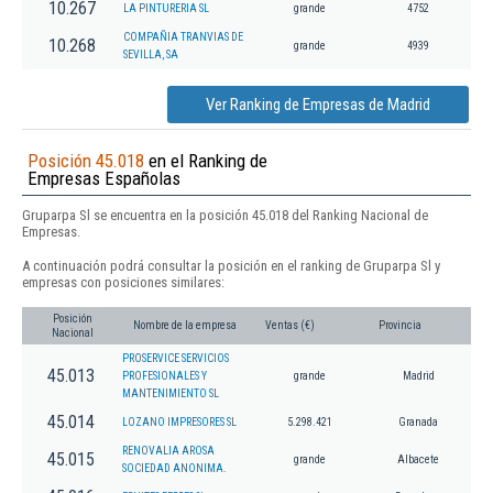
10.267
LA PINTURERIA SL
grande
4752
COMPAÑIA TRANVIAS DE
10.268
grande
4939
SEVILLA, SA
Ver Ranking de Empresas de Madrid
Posición 45.018
en el Ranking de
Empresas Españolas
Gruparpa Sl se encuentra en la posición 45.018 del Ranking Nacional de
Empresas.
A continuación podrá consultar la posición en el ranking de Gruparpa Sl y
empresas con posiciones similares:
Posición
Nombre de la empresa
Ventas (€)
Provincia
Nacional
PROSERVICE SERVICIOS
45.013
PROFESIONALES Y
grande
Madrid
MANTENIMIENTO SL
45.014
LOZANO IMPRESORES SL
5.298.421
Granada
RENOVALIA AROSA
45.015
grande
Albacete
SOCIEDAD ANONIMA.