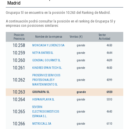
Madrid
Gruparpa Sl se encuentra en la posición 10.263 del Ranking de Madrid.
A continuación podrá consultar la posición en el ranking de Gruparpa Sl y
empresas con posiciones similares:
Posición
Sector
Nombre de la empresa
Ventas (€)
Provincia
Actividad
10.258
MONCADA Y LORENZO SA
grande
4650
10.259
NETYA BATRES SL
grande
4644
10.260
GENERAL GOURMET SL
grande
4639
10.261
KINDRED SPAIN TECH SL.
grande
4650
PROSERVICE SERVICIOS
10.262
PROFESIONALES Y
grande
4399
MANTENIMIENTO SL
10.263
GRUPARPA SL
grande
6920
10.264
HISPANIPLAYA SL
grande
5510
SEVERIN
10.265
ELECTRODOMESTICOS
grande
4643
ESPANA S.L.
10.266
METROCALL SA
grande
6110