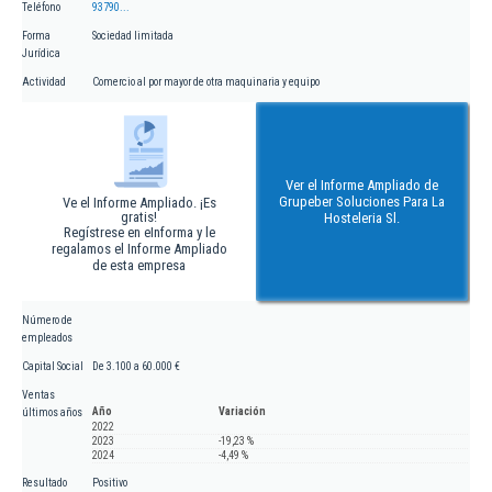
Teléfono
93790...
Forma
Sociedad limitada
Jurídica
Actividad
Comercio al por mayor de otra maquinaria y equipo
Ver el Informe Ampliado de
Grupeber Soluciones Para La
Ve el Informe Ampliado. ¡Es
gratis!
Hosteleria Sl.
Regístrese en eInforma y le
regalamos el Informe Ampliado
de esta empresa
Número de
empleados
Capital Social
De 3.100 a 60.000 €
Ventas
Año
Variación
últimos años
2022
2023
-19,23 %
2024
-4,49 %
Resultado
Positivo