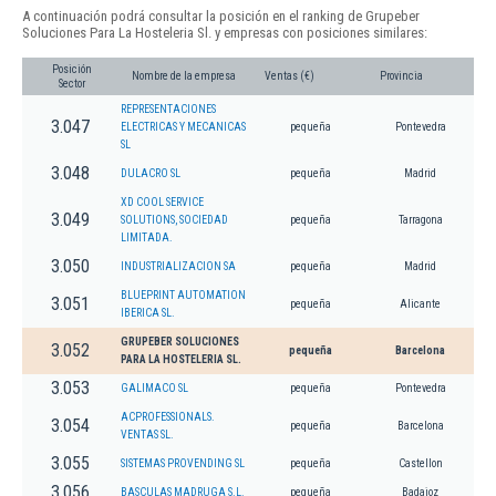
A continuación podrá consultar la posición en el ranking de Grupeber
Soluciones Para La Hosteleria Sl. y empresas con posiciones similares:
Posición
Nombre de la empresa
Ventas (€)
Provincia
Sector
REPRESENTACIONES
3.047
ELECTRICAS Y MECANICAS
pequeña
Pontevedra
SL
3.048
DULACRO SL
pequeña
Madrid
XD COOL SERVICE
3.049
SOLUTIONS, SOCIEDAD
pequeña
Tarragona
LIMITADA.
3.050
INDUSTRIALIZACION SA
pequeña
Madrid
BLUEPRINT AUTOMATION
3.051
pequeña
Alicante
IBERICA SL.
GRUPEBER SOLUCIONES
3.052
pequeña
Barcelona
PARA LA HOSTELERIA SL.
3.053
GALIMACO SL
pequeña
Pontevedra
ACPROFESSIONALS.
3.054
pequeña
Barcelona
VENTAS SL.
3.055
SISTEMAS PROVENDING SL
pequeña
Castellon
3.056
BASCULAS MADRUGA S.L.
pequeña
Badajoz