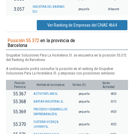
INDUSTRIA DEL BARISMO
3.057
pequeña
Albacete
SLU
Ver Ranking de Empresas del CNAE 4664
Posición 55.372
en la provincia de
Barcelona
Grupeber Soluciones Para La Hosteleria Sl. se encuentra en la posición 55.372
del Ranking de Barcelona.
A continuación podrá consultar la posición en el ranking de Grupeber
Soluciones Para La Hosteleria Sl. y empresas con posiciones similares:
Posición
Sector
Nombre de la empresa
Ventas (€)
Provincia
Actividad
55.367
ACTIVITATS JME SL
pequeña
6820
55.368
BARTAR INDUSTRIAL SL
pequeña
3312
PROCESOS Y DESARROLLOS
55.369
pequeña
6920
EMPRESARIALES SL
FUSTERIA VICENÇ &
55.370
pequeña
4332
JOHNNY SL.