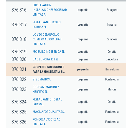
EBROARAGON
376.316
INSTALACIONES SOCIEDAD
pequeña
Zaragoza
LIMITADA.
RESTAURANTE TXOKO
376.317
pequeña
Navarra
LODOSA SL.
LO VEO DESARROLLO
376.318
COMERCIAL SOCIEDAD
pequeña
Zaragoza
LIMITADA.
376.319
MC BUILDING IBERICA SL.
pequeña
Coruña
376.320
BAC DE RODA 131 SL
pequeña
Barcelona
GRUPEBER SOLUCIONES
376.321
pequeña
Barcelona
PARA LA HOSTELERIA SL.
376.322
VIGOMATIC SL
pequeña
Pontevedra
BODEGAS MARTINEZ
376.323
pequeña
Murcia
HERRERO SL
RESTAURANTE HOSTAL
376.324
pequeña
Coruña
PARIS SL.
376.325
MAGNAFOR QUALITAS SL
pequeña
Pontevedra
FONCOSAL SOCIEDAD
376.326
pequeña
Pontevedra
LIMITADA.