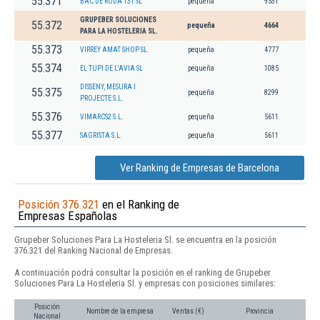
55.371
BAC DE RODA 131 SL
pequeña
9531
GRUPEBER SOLUCIONES
55.372
pequeña
4664
PARA LA HOSTELERIA SL.
55.373
VIRREY AMAT SHOP SL.
pequeña
4777
55.374
EL TUPI DE L'AVIA SL
pequeña
1085
DISSENY, MESURA I
55.375
pequeña
8299
PROJECTE S.L.
55.376
VIMARCS2 S.L.
pequeña
5611
55.377
SAGRISTA S.L.
pequeña
5611
Ver Ranking de Empresas de Barcelona
Posición 376.321
en el Ranking de
Empresas Españolas
Grupeber Soluciones Para La Hosteleria Sl. se encuentra en la posición
376.321 del Ranking Nacional de Empresas.
A continuación podrá consultar la posición en el ranking de Grupeber
Soluciones Para La Hosteleria Sl. y empresas con posiciones similares:
Posición
Nombre de la empresa
Ventas (€)
Provincia
Nacional