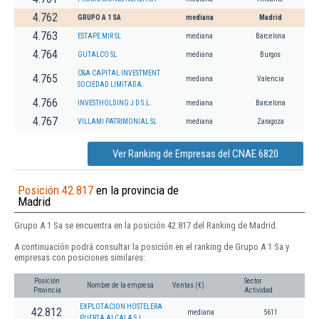
4.762
GRUPO A 1 SA
mediana
Madrid
4.763
ESTAPE MIR SL
mediana
Barcelona
4.764
GUTALCO SL
mediana
Burgos
C&A CAPITAL INVESTMENT
4.765
mediana
Valencia
SOCIEDAD LIMITADA.
4.766
INVESTHOLDING J D S.L.
mediana
Barcelona
4.767
VILLAMI PATRIMONIAL SL
mediana
Zaragoza
Ver Ranking de Empresas del CNAE 6820
Posición 42.817
en la provincia de
Madrid
Grupo A 1 Sa se encuentra en la posición 42.817 del Ranking de Madrid.
A continuación podrá consultar la posición en el ranking de Grupo A 1 Sa y
empresas con posiciones similares:
Posición
Sector
Nombre de la empresa
Ventas (€)
Provincia
Actividad
EXPLOTACION HOSTELERA
42.812
mediana
5611
PUERTA ALCALA S.L.