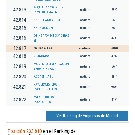
ALQUILERES Y GESTION
42.813
mediana
6820
INMOBILIARIA SA
42.814
KNIGHT AND SQUIRE SL.
mediana
5611
42.815
BETTYMONO SL.
mediana
5611
OBINS PROYECTOS Y OBRAS
42.816
mediana
4299
SL
42.817
GRUPO A 1 SA
mediana
6820
42.818
21 JACARS SL
mediana
4782
MOMENTO RESTAURACION
42.819
mediana
5611
Y HOSTELERIA SL.
42.820
ACORETINA SL
mediana
6811
RAYBER SERVICIOS
42.821
mediana
9699
PROFESIONALES SL.
MARRLE OBRAS Y
42.822
mediana
4101
PROYECTOS SL.
Ver Ranking de Empresas de Madrid
Posición 233.810
en el Ranking de