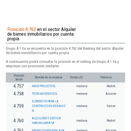
Posición 4.762
en el sector Alquiler
de bienes inmobiliarios por cuenta
propia
Grupo A 1 Sa se encuentra en la posición 4.762 del Ranking del sector Alquiler
de bienes inmobiliarios por cuenta propia.
A continuación podrá consultar la posición en el ranking de Grupo A 1 Sa y
empresas con posiciones similares:
Posición
Nombre de la empresa
Ventas (€)
Provincia
Sector
4.757
NAOS PROJECTS SL.
mediana
Madrid
4.758
TECNI-ADHESIVOS SL
mediana
Alicante
ELEMENTOS PARA LA
4.759
CONSTRUCCION XEIXALVO
mediana
Orense
SL
ALQUILERES Y GESTION
4.760
mediana
Madrid
INMOBILIARIA SA
4.761
PROMOCIONES NEALA SA
mediana
Alicante