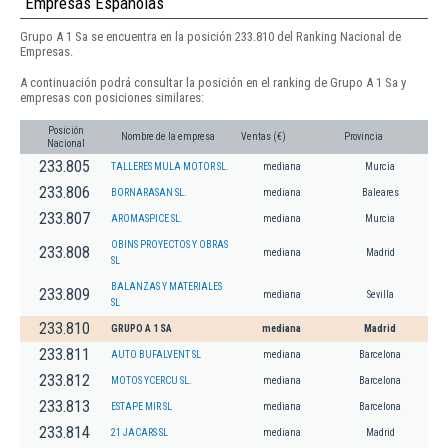
Empresas Españolas
Grupo A 1 Sa se encuentra en la posición 233.810 del Ranking Nacional de
Empresas.
A continuación podrá consultar la posición en el ranking de Grupo A 1 Sa y
empresas con posiciones similares:
Posición
Nombre de la empresa
Ventas (€)
Provincia
Nacional
233.805
TALLERES MULA MOTOR SL.
mediana
Murcia
233.806
BORNARASAN SL.
mediana
Baleares
233.807
AROMASPICE SL.
mediana
Murcia
OBINS PROYECTOS Y OBRAS
233.808
mediana
Madrid
SL
BALANZAS Y MATERIALES
233.809
mediana
Sevilla
SL
233.810
GRUPO A 1 SA
mediana
Madrid
233.811
AUTO BUFALVENT SL
mediana
Barcelona
233.812
MOTOS YCERCU SL.
mediana
Barcelona
233.813
ESTAPE MIR SL
mediana
Barcelona
233.814
21 JACARS SL
mediana
Madrid