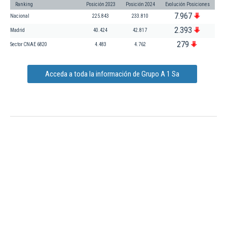
Ranking
Posición 2023
Posición 2024
Evolución Posiciones
7.967
Nacional
225.843
233.810
2.393
Madrid
40.424
42.817
279
Sector CNAE 6820
4.483
4.762
Acceda a toda la información de Grupo A 1 Sa