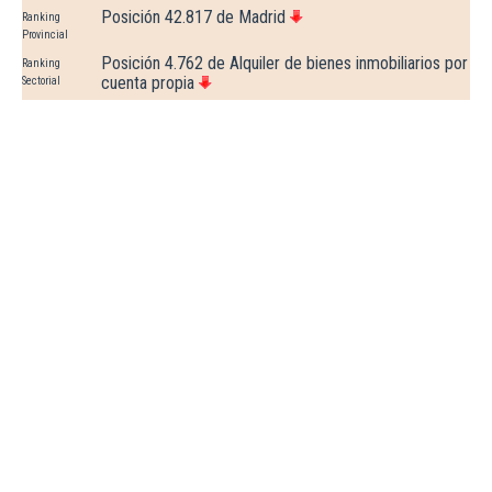
Posición 42.817 de Madrid
Ranking
Provincial
Posición 4.762 de Alquiler de bienes inmobiliarios por
Ranking
cuenta propia
Sectorial