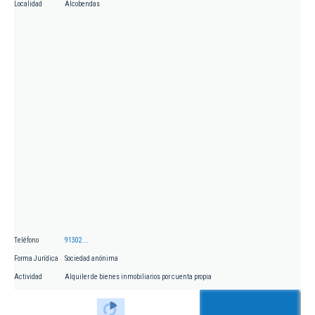
Localidad
Alcobendas
Teléfono
91302...
Forma Jurídica
Sociedad anónima
Actividad
Alquiler de bienes inmobiliarios por cuenta propia