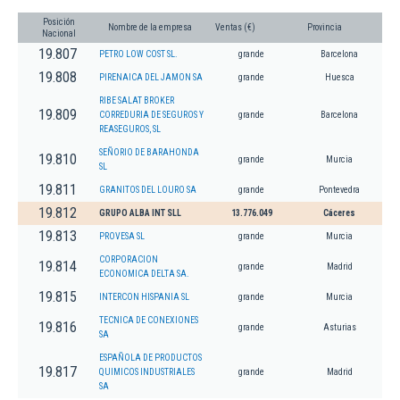
Posición
Nombre de la empresa
Ventas (€)
Provincia
Nacional
19.807
PETRO LOW COST SL.
grande
Barcelona
19.808
PIRENAICA DEL JAMON SA
grande
Huesca
RIBE SALAT BROKER
19.809
CORREDURIA DE SEGUROS Y
grande
Barcelona
REASEGUROS, SL
SEÑORIO DE BARAHONDA
19.810
grande
Murcia
SL
19.811
GRANITOS DEL LOURO SA
grande
Pontevedra
19.812
GRUPO ALBA INT SLL
13.776.049
Cáceres
19.813
PROVESA SL
grande
Murcia
CORPORACION
19.814
grande
Madrid
ECONOMICA DELTA SA.
19.815
INTERCON HISPANIA SL
grande
Murcia
TECNICA DE CONEXIONES
19.816
grande
Asturias
SA
ESPAÑOLA DE PRODUCTOS
19.817
QUIMICOS INDUSTRIALES
grande
Madrid
SA