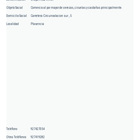
Objeto Social
Comercio al por mayor de cerezas, ciruelas y castañas principalmente.
Domicilio Social
Carretera Circunvalacion sur , 5
Localidad
Plasencia
Teléfono
927427054
Otros Teléfonos
927419282