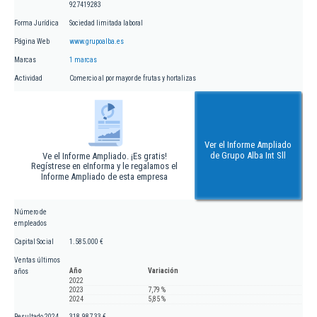
927419283
Forma Jurídica
Sociedad limitada laboral
Página Web
www.grupoalba.es
Marcas
1 marcas
Actividad
Comercio al por mayor de frutas y hortalizas
Ver el Informe Ampliado
de Grupo Alba Int Sll
Ve el Informe Ampliado. ¡Es gratis!
Regístrese en eInforma y le regalamos el
Informe Ampliado de esta empresa
Número de
empleados
Capital Social
1.585.000 €
Ventas últimos
Año
Variación
años
2022
2023
7,79 %
2024
5,85 %
Resultado 2024
318.987,33 €