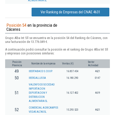
ALIMENTARIA SL
Ver Ranking de Empresas del CNAE 4631
Posición 54
en la provincia de
Cáceres
Grupo Alba Int Sll se encuentra en la posición 54 del Ranking de Cáceres, con
una facturación de 13.776.049 €.
A continuación podrá consultar la posición en el ranking de Grupo Alba Int Sll
y empresas con posiciones similares:
Posición
Sector
Nombre de la empresa
Ventas (€)
Provincia
Actividad
49
IBERTABACO S.COOP.
16.837.454
4621
50
IBERGALLUS SA
16.180.290
0147
VALENFOOD SOCIEDAD
IMPORTACION
51
EXPORTACION Y
16.127.402
4619
DISTRIBUCION
ALIMENTARIA SL
COMERCIAL AGRICAMPOS
52
15.293.523
4621
VEGAS ALTAS SL