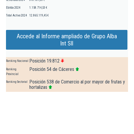
Ebitda 2024
1.158.714,53 €
Total Activo 2024
12.865.119,45 €
Accede al Informe ampliado de Grupo Alba
Int Sll
Posición 19.812
Ranking Nacional
Posición 54 de Cáceres
Ranking
Provincial
Posición 538 de Comercio al por mayor de frutas y
Ranking Sectorial
hortalizas