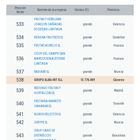
Posición
Nombre de la empresa
Ventas (€)
Provincia
Sector
FRUTAS Y VERDURAS
533
JOAQUIN CAÑADAS
grande
Valencia
SOCIEDAD LIMITADA.
534
BENGRA FRUITSECS SL
grande
Castellon
535
FRUTAS AURELIO SL
grande
Huesca
COOP DEL CAMPO SAN
536
MARCOS BINACETENSE
grande
Huesca
LIMITADA
537
RADIARE SL.
grande
Murcia
538
GRUPO ALBA INT SLL
13.776.049
Cáceres
REDONDO FRUTAS Y
539
grande
Madrid
HORTALIZAS SL
FRUTARIA MARKETS
540
grande
Tenerife
CANARIAS SL.
541
AGRIOS SELECTOS SL
grande
Valencia
542
GREYPE SL
grande
Murcia
GRUP CANO DE
543
DISTRIBUCIO
grande
Barcelona