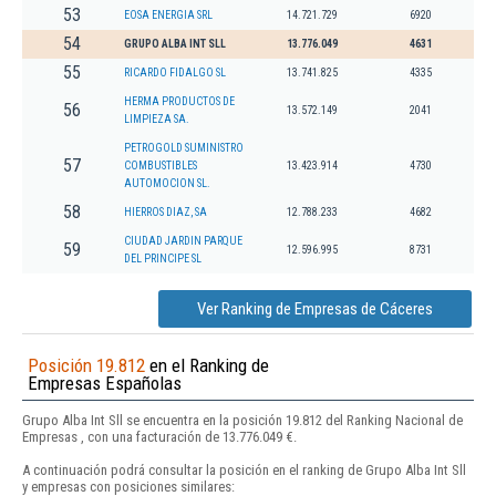
53
EOSA ENERGIA SRL
14.721.729
6920
54
GRUPO ALBA INT SLL
13.776.049
4631
55
RICARDO FIDALGO SL
13.741.825
4335
HERMA PRODUCTOS DE
56
13.572.149
2041
LIMPIEZA SA.
PETROGOLD SUMINISTRO
57
COMBUSTIBLES
13.423.914
4730
AUTOMOCION SL.
58
HIERROS DIAZ, SA
12.788.233
4682
CIUDAD JARDIN PARQUE
59
12.596.995
8731
DEL PRINCIPE SL
Ver Ranking de Empresas de Cáceres
Posición 19.812
en el Ranking de
Empresas Españolas
Grupo Alba Int Sll se encuentra en la posición 19.812 del Ranking Nacional de
Empresas , con una facturación de 13.776.049 €.
A continuación podrá consultar la posición en el ranking de Grupo Alba Int Sll
y empresas con posiciones similares: