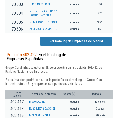
70.603
TEMIS ASESORES SL
pequeña
6920
MEDINTER MARKETING Y
70.604
pequeña
7311
COMUNICACION SL.
70.605
NUMBER ONE HOUSES SL
pequeña
9329
70.606
ASCENSORES CAMAGO SL.
pequeña
4324
Ver Ranking de Empresas de Madrid
Posición 402.422
en el Ranking de
Empresas Españolas
Grupo Caral Infraestructuras Sl. se encuentra en la posición 402.422 del
Ranking Nacional de Empresas.
A continuación podrá consultar la posición en el ranking de Grupo Caral
Infraestructuras Sl. y empresas con posiciones similares:
Posición
Nombre de la empresa
Ventas (€)
Provincia
Nacional
402.417
BRAO & CO SL.
pequeña
Barcelona
402.418
EUROELECTRICA XXI SL
pequeña
Cuenca
402.419
MOLES BELLVERT SL
pequeña
Alicante