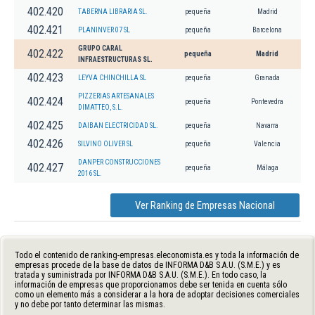
402.420
TABERNA LIBRARIA SL.
pequeña
Madrid
402.421
PLANINVER 07 SL
pequeña
Barcelona
GRUPO CARAL
402.422
pequeña
Madrid
INFRAESTRUCTURAS SL.
402.423
LEYVA CHINCHILLA SL
pequeña
Granada
PIZZERIAS ARTESANALES
402.424
pequeña
Pontevedra
DIMATTEO, S.L.
402.425
DAIBAN ELECTRICIDAD SL.
pequeña
Navarra
402.426
SILVINO OLIVER SL
pequeña
Valencia
DANPER CONSTRUCCIONES
402.427
pequeña
Málaga
2016 SL.
Ver Ranking de Empresas Nacional
Todo el contenido de ranking-empresas.eleconomista.es y toda la información de
empresas procede de la base de datos de INFORMA D&B S.A.U. (S.M.E.) y es
tratada y suministrada por INFORMA D&B S.A.U. (S.M.E.). En todo caso, la
información de empresas que proporcionamos debe ser tenida en cuenta sólo
como un elemento más a considerar a la hora de adoptar decisiones comerciales
y no debe por tanto determinar las mismas.