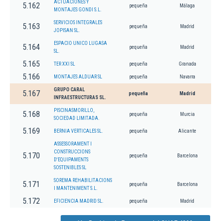
ACTUACIONES Y
5.162
pequeña
Málaga
MONTAJES GONDI S.L.
SERVICIOS INTEGRALES
5.163
pequeña
Madrid
JOPISAN SL.
ESPACIO UNICO LUGASA
5.164
pequeña
Madrid
SL.
5.165
TER XXI SL
pequeña
Granada
5.166
MONTAJES ALDUAR SL
pequeña
Navarra
GRUPO CARAL
5.167
pequeña
Madrid
INFRAESTRUCTURAS SL.
PISCINASMORILLO,
5.168
pequeña
Murcia
SOCIEDAD LIMITADA.
5.169
BERNIA VERTICALES SL.
pequeña
Alicante
ASSESSORAMENT I
CONSTRUCCIONS
5.170
pequeña
Barcelona
D'EQUIPAMENTS
SOSTENIBLES SL
SOREMA REHABILITACIONS
5.171
pequeña
Barcelona
I MANTENIMENT S.L.
5.172
EFICIENCIA MADRID SL.
pequeña
Madrid