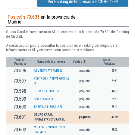
Ver Ranking de Empresas del CNAE 4399
Posición 70.601
en la provincia de
Madrid
Grupo Caral Infraestructuras Sl. se encuentra en la posición 70.601 del Ranking
de Madrid.
A continuación podrá consultar la posición en el ranking de Grupo Caral
Infraestructuras Sl. y empresas con posiciones similares:
Posición
Sector
Nombre de la empresa
Ventas (€)
Provincia
Actividad
70.596
ADVERSPORT SPAIN SL
pequeña
6391
PENTAGENIA INVERSIONES
70.597
pequeña
7499
SL.
70.598
DUERO NATURAL SL
pequeña
4617
70.599
CEMARCASA SL
pequeña
6820
70.600
TABERNA LIBRARIA SL.
pequeña
5811
GRUPO CARAL
70.601
pequeña
4399
INFRAESTRUCTURAS SL.
MJ ADMINISTRACION DE
70.602
pequeña
6832
FINCAS SL