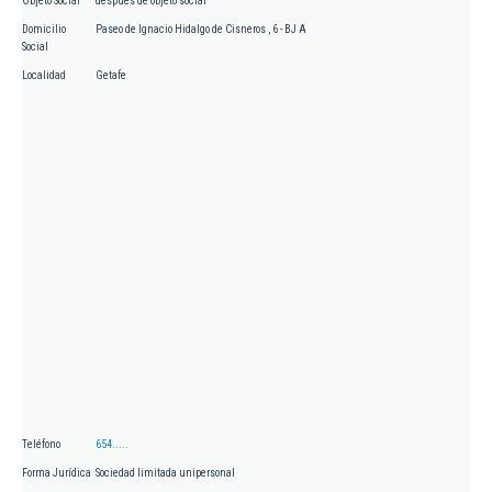
Objeto Social
despues de objeto social
Domicilio
Paseo de Ignacio Hidalgo de Cisneros , 6 - BJ A
Social
Localidad
Getafe
Teléfono
654.....
Forma Jurídica
Sociedad limitada unipersonal