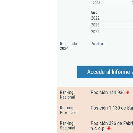
2022
Año
2022
2023
2024
Resultado
Positivo
2024
Accede al Informe 
Posición 144.936
Ranking
Nacional
Posición 1.139 de Bu
Ranking
Provincial
Posición 326 de Fabri
Ranking
n.c.o.p.
Sectorial