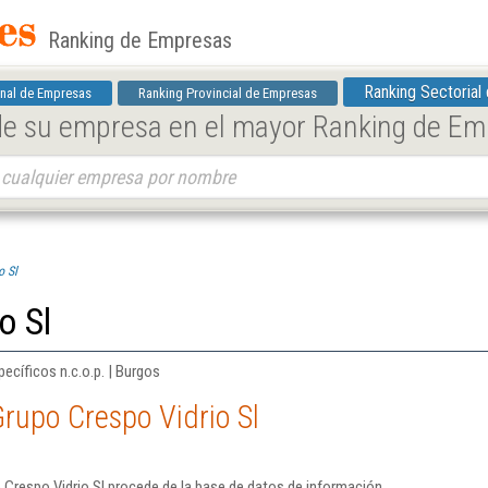
Ranking de Empresas
Ranking Sectorial
nal de Empresas
Ranking Provincial de Empresas
 de su empresa en el mayor Ranking de E
o Sl
o Sl
ecíficos n.c.o.p. | Burgos
rupo Crespo Vidrio Sl
Crespo Vidrio Sl procede de la base de datos de información