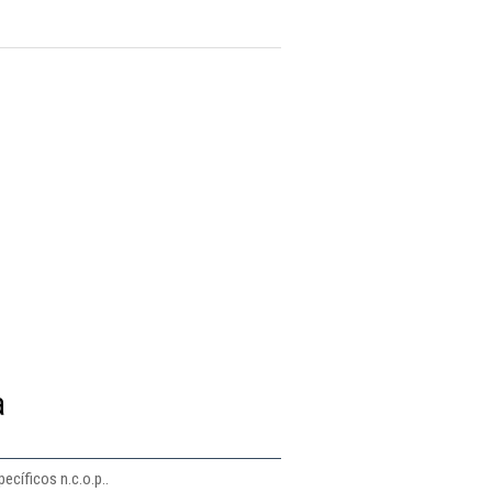
a
ecíficos n.c.o.p..