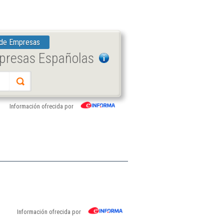
 de Empresas
mpresas Españolas
Información ofrecida por
Información ofrecida por