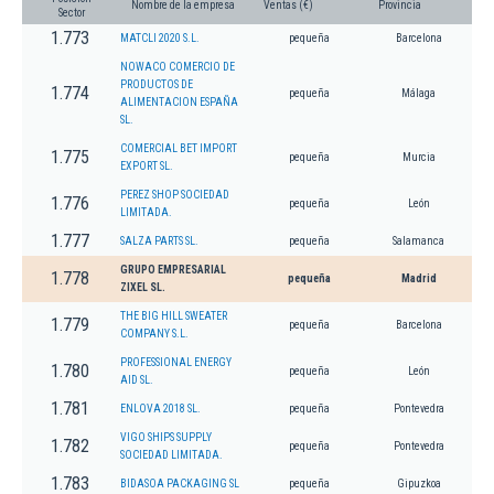
Nombre de la empresa
Ventas (€)
Provincia
Sector
1.773
MATCLI 2020 S.L.
pequeña
Barcelona
NOWACO COMERCIO DE
PRODUCTOS DE
1.774
pequeña
Málaga
ALIMENTACION ESPAÑA
SL.
COMERCIAL BET IMPORT
1.775
pequeña
Murcia
EXPORT SL.
PEREZ SHOP SOCIEDAD
1.776
pequeña
León
LIMITADA.
1.777
SALZA PARTS SL.
pequeña
Salamanca
GRUPO EMPRESARIAL
1.778
pequeña
Madrid
ZIXEL SL.
THE BIG HILL SWEATER
1.779
pequeña
Barcelona
COMPANY S.L.
PROFESSIONAL ENERGY
1.780
pequeña
León
AID SL.
1.781
ENLOVA 2018 SL.
pequeña
Pontevedra
VIGO SHIPS SUPPLY
1.782
pequeña
Pontevedra
SOCIEDAD LIMITADA.
1.783
BIDASOA PACKAGING SL
pequeña
Gipuzkoa