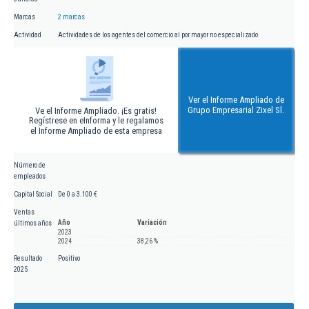
Marcas
2 marcas
Actividad
Actividades de los agentes del comercio al por mayor no especializado
Ver el Informe Ampliado de
Grupo Empresarial Zixel Sl.
Ve el Informe Ampliado. ¡Es gratis!
Regístrese en eInforma y le regalamos
el Informe Ampliado de esta empresa
Número de
empleados
Capital Social
De 0 a 3.100 €
Ventas
Año
Variación
últimos años
2023
2024
38,26 %
Resultado
Positivo
2025