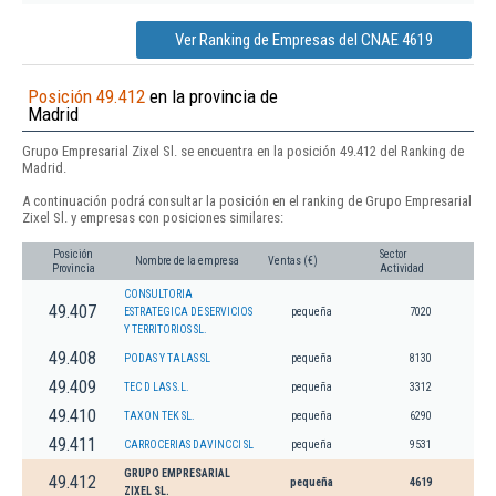
Ver Ranking de Empresas del CNAE 4619
Posición 49.412
en la provincia de
Madrid
Grupo Empresarial Zixel Sl. se encuentra en la posición 49.412 del Ranking de
Madrid.
A continuación podrá consultar la posición en el ranking de Grupo Empresarial
Zixel Sl. y empresas con posiciones similares:
Posición
Sector
Nombre de la empresa
Ventas (€)
Provincia
Actividad
CONSULTORIA
49.407
ESTRATEGICA DE SERVICIOS
pequeña
7020
Y TERRITORIOS SL.
49.408
PODAS Y TALAS SL
pequeña
8130
49.409
TEC D LAS S.L.
pequeña
3312
49.410
TAXON TEK SL.
pequeña
6290
49.411
CARROCERIAS DAVINCCI SL
pequeña
9531
GRUPO EMPRESARIAL
49.412
pequeña
4619
ZIXEL SL.