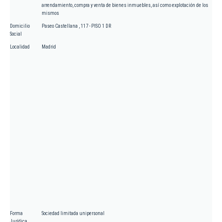
arrendamiento, compra y venta de bienes inmuebles, así como explotación de los
mismos
Domicilio
Paseo Castellana , 117 - PISO 1 DR
Social
Localidad
Madrid
Forma
Sociedad limitada unipersonal
Jurídica