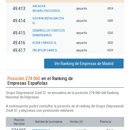
ARS NOVA
49.413
pequeña
4334
REHABILITACIONES SL.
NOVAPA RESTAURACION
49.414
pequeña
5630
SL.
DESARROLLOS TURISTICOS
49.415
pequeña
5520
SEA&DREAMS SL.
49.416
BLESA Y RANGEL SL
pequeña
5320
49.417
PALATIUM GAME SL.
pequeña
9329
Ver Ranking de Empresas de Madrid
Posición 274.060
en el Ranking de
Empresas Españolas
Grupo Empresarial Zixel Sl. se encuentra en la posición 274.060 del Ranking
Nacional de Empresas.
A continuación podrá consultar la posición en el ranking de Grupo Empresarial
Zixel Sl. y empresas con posiciones similares:
Posición
Nombre de la empresa
Ventas (€)
Provincia
Nacional