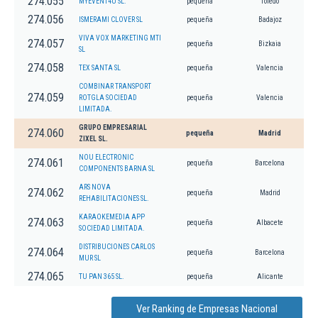
274.055
MYEVENT4U SL.
pequeña
Toledo
274.056
ISMERAMI CLOVER SL
pequeña
Badajoz
VIVA VOX MARKETING MTI
274.057
pequeña
Bizkaia
SL
274.058
TEX SANTA SL
pequeña
Valencia
COMBINAR TRANSPORT
274.059
ROTGLA SOCIEDAD
pequeña
Valencia
LIMITADA.
GRUPO EMPRESARIAL
274.060
pequeña
Madrid
ZIXEL SL.
NOU ELECTRONIC
274.061
pequeña
Barcelona
COMPONENTS BARNA SL
ARS NOVA
274.062
pequeña
Madrid
REHABILITACIONES SL.
KARAOKEMEDIA APP
274.063
pequeña
Albacete
SOCIEDAD LIMITADA.
DISTRIBUCIONES CARLOS
274.064
pequeña
Barcelona
MUR SL
274.065
TU PAN 365 SL.
pequeña
Alicante
Ver Ranking de Empresas Nacional