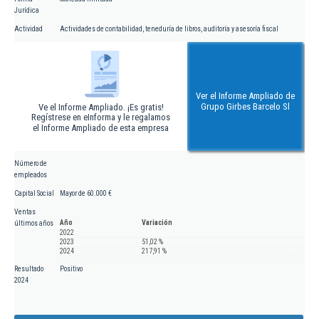
Jurídica
Actividad
Actividades de contabilidad, teneduría de libros, auditoría y asesoría fiscal
Ver el Informe Ampliado de
Grupo Girbes Barcelo Sl
Ve el Informe Ampliado. ¡Es gratis!
Regístrese en eInforma y le regalamos
el Informe Ampliado de esta empresa
Número de
empleados
Capital Social
Mayor de 60.000 €
Ventas
Año
Variación
últimos años
2022
2023
51,02 %
2024
217,91 %
Resultado
Positivo
2024