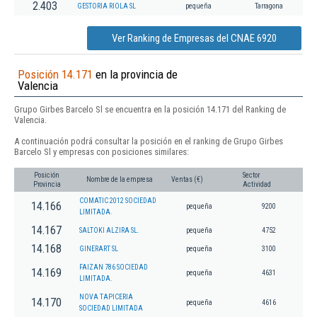
2.403
GESTORIA RIOLA SL
pequeña
Tarragona
Ver Ranking de Empresas del CNAE 6920
Posición 14.171
en la provincia de
Valencia
Grupo Girbes Barcelo Sl se encuentra en la posición 14.171 del Ranking de
Valencia.
A continuación podrá consultar la posición en el ranking de Grupo Girbes
Barcelo Sl y empresas con posiciones similares:
Posición
Sector
Nombre de la empresa
Ventas (€)
Provincia
Actividad
COMATIC 2012 SOCIEDAD
14.166
pequeña
9200
LIMITADA.
14.167
SALTOKI ALZIRA SL.
pequeña
4752
14.168
GINERART SL
pequeña
3100
FAIZAN 786 SOCIEDAD
14.169
pequeña
4631
LIMITADA.
NOVA TAPICERIA
14.170
pequeña
4616
SOCIEDAD LIMITADA