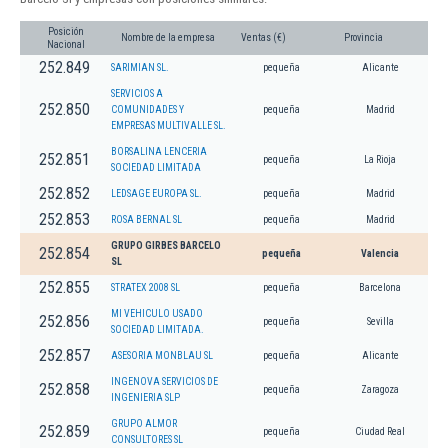
Posición
Nombre de la empresa
Ventas (€)
Provincia
Nacional
252.849
SARIMIAN SL.
pequeña
Alicante
SERVICIOS A
252.850
COMUNIDADES Y
pequeña
Madrid
EMPRESAS MULTIVALLE SL.
BORSALINA LENCERIA
252.851
pequeña
La Rioja
SOCIEDAD LIMITADA
252.852
LEDSAGE EUROPA SL.
pequeña
Madrid
252.853
ROSA BERNAL SL
pequeña
Madrid
GRUPO GIRBES BARCELO
252.854
pequeña
Valencia
SL
252.855
STRATEX 2008 SL
pequeña
Barcelona
MI VEHICULO USADO
252.856
pequeña
Sevilla
SOCIEDAD LIMITADA.
252.857
ASESORIA MONBLAU SL
pequeña
Alicante
INGENOVA SERVICIOS DE
252.858
pequeña
Zaragoza
INGENIERIA SLP
GRUPO ALMOR
252.859
pequeña
Ciudad Real
CONSULTORES SL