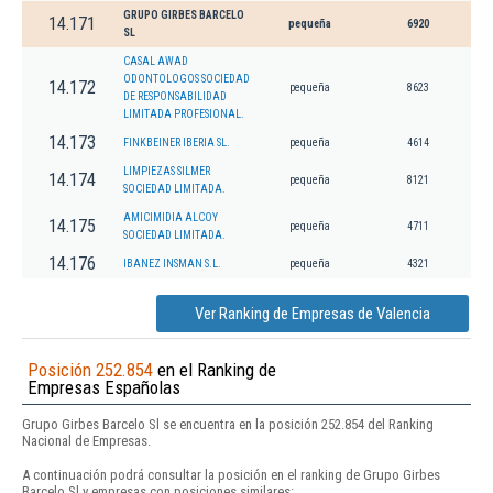
GRUPO GIRBES BARCELO
14.171
pequeña
6920
SL
CASAL AWAD
ODONTOLOGOS SOCIEDAD
14.172
pequeña
8623
DE RESPONSABILIDAD
LIMITADA PROFESIONAL.
14.173
FINKBEINER IBERIA SL.
pequeña
4614
LIMPIEZAS SILMER
14.174
pequeña
8121
SOCIEDAD LIMITADA.
AMICIMIDIA ALCOY
14.175
pequeña
4711
SOCIEDAD LIMITADA.
14.176
IBANEZ INSMAN S.L.
pequeña
4321
Ver Ranking de Empresas de Valencia
Posición 252.854
en el Ranking de
Empresas Españolas
Grupo Girbes Barcelo Sl se encuentra en la posición 252.854 del Ranking
Nacional de Empresas.
A continuación podrá consultar la posición en el ranking de Grupo Girbes
Barcelo Sl y empresas con posiciones similares: