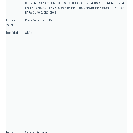
CUENTA PROPIA Y CON EXCLUSION DE LAS ACTIVIDADES REGULADAS POR LA
LEY DEL MERCADO DE VALORES Y DE INSTITUCIONES DE INVERSION COLECTIVA,
PARA CUYO EJERCICIO S
Domicilio
Plaza Constitucio , 15
Social
Localidad
Alzira
Forma
Sociedad limitada