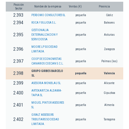
Posición
Nombre de la empresa
Ventas (€)
Provincia
Sector
2.393
PERDOMO CONSULTORES SL
pequeña
Cádiz
2.394
ROCA Y BUJOSA S.L.
pequeña
Baleares
GESTIONALIA
2.395
EXTERNALIZACION Y
pequeña
Asturias
SERVICIOS SA
MOORE LP SOCIEDAD
2.396
pequeña
Zaragoza
LIMITADA.
COOP DE ECONOMISTAS
2.397
pequeña
Palmas (las)
CANARIOS COECAN S.C.L.
GRUPO GIRBES BARCELO
2.398
pequeña
Valencia
SL
2.399
ASESORIA MONBLAU SL
pequeña
Alicante
ARTEKARITZA ALDAMA-
2.400
pequeña
Gipuzkoa
TAPIA SL
MIGUEL PINTOR ASESORES
2.401
pequeña
Almería
SL
GIRALT ASSESSORS
2.402
TRIBUTARIS SOCIEDAD
pequeña
Tarragona
LIMITADA.