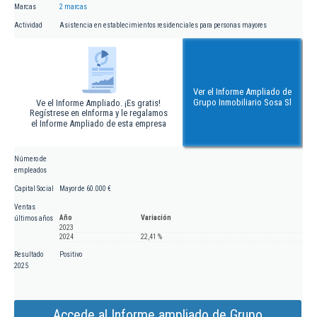
Marcas
2 marcas
Actividad
Asistencia en establecimientos residenciales para personas mayores
Ver el Informe Ampliado de
Grupo Inmobiliario Sosa Sl
Ve el Informe Ampliado. ¡Es gratis!
Regístrese en eInforma y le regalamos
el Informe Ampliado de esta empresa
Número de
empleados
Capital Social
Mayor de 60.000 €
Ventas
Año
Variación
últimos años
2023
2024
22,41 %
Resultado
Positivo
2025
Accede al Informe ampliado de Grupo