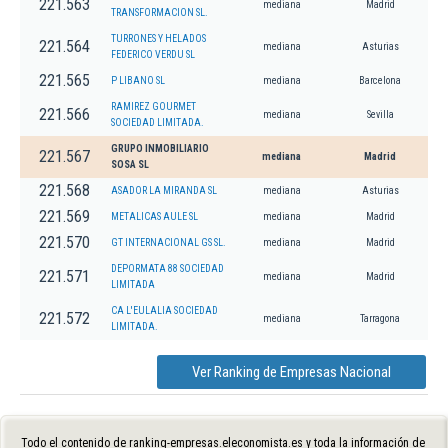
221.563
mediana
Madrid
TRANSFORMACION SL.
TURRONES Y HELADOS
221.564
mediana
Asturias
FEDERICO VERDU SL
221.565
P LIBANO SL
mediana
Barcelona
RAMIREZ GOURMET
221.566
mediana
Sevilla
SOCIEDAD LIMITADA.
GRUPO INMOBILIARIO
221.567
mediana
Madrid
SOSA SL
221.568
ASADOR LA MIRANDA SL
mediana
Asturias
221.569
METALICAS AULE SL
mediana
Madrid
221.570
GT INTERNACIONAL GS SL.
mediana
Madrid
DEPORMATA 88 SOCIEDAD
221.571
mediana
Madrid
LIMITADA
CA L'EULALIA SOCIEDAD
221.572
mediana
Tarragona
LIMITADA.
Ver Ranking de Empresas Nacional
Todo el contenido de ranking-empresas.eleconomista.es y toda la información de