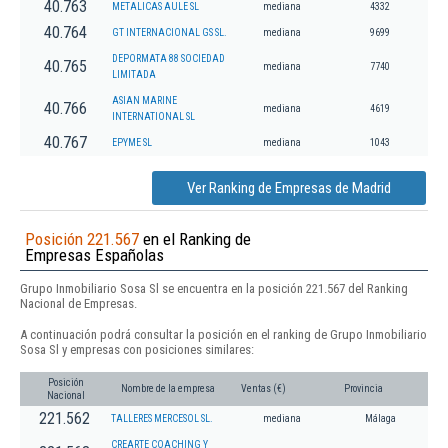
40.763
METALICAS AULE SL
mediana
4332
40.764
GT INTERNACIONAL GS SL.
mediana
9699
DEPORMATA 88 SOCIEDAD
40.765
mediana
7740
LIMITADA
ASIAN MARINE
40.766
mediana
4619
INTERNATIONAL SL
40.767
EPYME SL
mediana
1043
Ver Ranking de Empresas de Madrid
Posición 221.567
en el Ranking de
Empresas Españolas
Grupo Inmobiliario Sosa Sl se encuentra en la posición 221.567 del Ranking
Nacional de Empresas.
A continuación podrá consultar la posición en el ranking de Grupo Inmobiliario
Sosa Sl y empresas con posiciones similares:
Posición
Nombre de la empresa
Ventas (€)
Provincia
Nacional
221.562
TALLERES MERCESOL SL.
mediana
Málaga
CREARTE COACHING Y