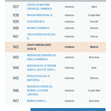
CENTRO DE MAYORES
937
mediana
Cádiz
VIRGEN DEL CARMEN SL
938
RENUSA RESIDENCIAL SL
mediana
Ciudad Real
939
EUROGERGYM SL
mediana
Tenerife
940
ASOMA GUAREÑA SL.
mediana
Cáceres
TEKOVE ATENCION SOCIAL
941
mediana
Orense
SL.
GRUPO INMOBILIARIO
942
mediana
Madrid
SOSA SL
RESIDENCIES GERIATRIQUES
943
mediana
Barcelona
BAELLS CARRERA SL
RESIDENCIA DE LA TERCERA
944
mediana
Soria
EDAD EL LAGO DE TERA S.L.
ATENCION SOCIAL DE
945
mediana
Cáceres
MAYORES SL
RESIDENCIA VIRGEN DEL
946
ROSARIO, SOCIEDAD
mediana
Ciudad Real
LIMITADA.
947
MARIA DURAN S.L.
mediana
Barcelona