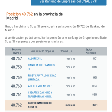
Ver Ranking de Empresas del CNAE 8731
Posición 40.762
en la provincia de
Madrid
Grupo Inmobiliario Sosa Sl se encuentra en la posición 40.762 del Ranking de
Madrid.
A continuación podrá consultar la posición en el ranking de Grupo Inmobiliario
Sosa Sl y empresas con posiciones similares:
Posición
Sector
Nombre de la empresa
Ventas (€)
Provincia
Actividad
40.757
ALLORELV SL.
mediana
4101
CANTERA LOS PLANTIOS
40.758
mediana
0812
SL.
RIGBY CAPITAL SOCIEDAD
40.759
mediana
6820
LIMITADA.
40.760
AZERO Y VILLARES SLP
mediana
8623
CREARTE COACHING Y
40.761
mediana
8559
TRANSFORMACION SL.
GRUPO INMOBILIARIO
40.762
mediana
8731
SOSA SL