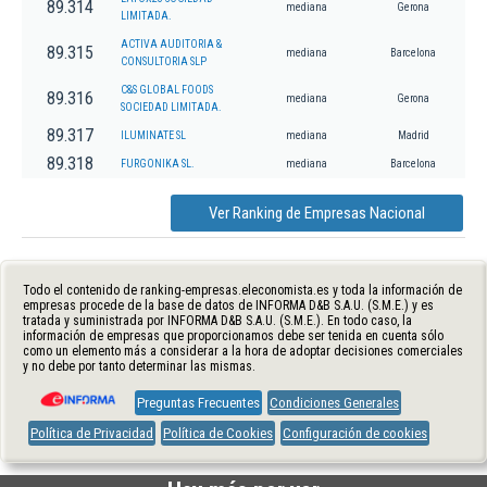
89.314
mediana
Gerona
LIMITADA.
ACTIVA AUDITORIA &
89.315
mediana
Barcelona
CONSULTORIA SLP
C&S GLOBAL FOODS
89.316
mediana
Gerona
SOCIEDAD LIMITADA.
89.317
ILUMINATE SL
mediana
Madrid
89.318
FURGONIKA SL.
mediana
Barcelona
Ver Ranking de Empresas Nacional
Todo el contenido de ranking-empresas.eleconomista.es y toda la información de
empresas procede de la base de datos de INFORMA D&B S.A.U. (S.M.E.) y es
tratada y suministrada por INFORMA D&B S.A.U. (S.M.E.). En todo caso, la
información de empresas que proporcionamos debe ser tenida en cuenta sólo
como un elemento más a considerar a la hora de adoptar decisiones comerciales
y no debe por tanto determinar las mismas.
Preguntas Frecuentes
Condiciones Generales
Política de Privacidad
Política de Cookies
Configuración de cookies