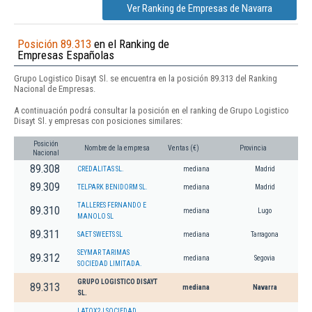
Ver Ranking de Empresas de Navarra
Posición 89.313
en el Ranking de
Empresas Españolas
Grupo Logistico Disayt Sl. se encuentra en la posición 89.313 del Ranking
Nacional de Empresas.
A continuación podrá consultar la posición en el ranking de Grupo Logistico
Disayt Sl. y empresas con posiciones similares:
Posición
Nombre de la empresa
Ventas (€)
Provincia
Nacional
89.308
CREDALITAS SL.
mediana
Madrid
89.309
TELPARK BENIDORM SL.
mediana
Madrid
TALLERES FERNANDO E
89.310
mediana
Lugo
MANOLO SL
89.311
SAET SWEETS SL
mediana
Tarragona
SEYMAR TARIMAS
89.312
mediana
Segovia
SOCIEDAD LIMITADA.
GRUPO LOGISTICO DISAYT
89.313
mediana
Navarra
SL.
LATOX2J SOCIEDAD