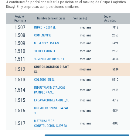
A continuación podrá consultar la posición en el ranking de Grupo Logistico
Disayt Sl. y empresas con posiciones similares:
Posición
Sector
Nombre de la empresa
Ventas (€)
Provincia
Actividad
1.507
INPROIN 2004 SL.
mediana
7112
1.508
COMENSVI SL
mediana
2553
1.509
MORENO Y ERREA SL.
mediana
6421
1.510
SIF DISFAMON SL.
mediana
2553
1.511
SUMINISTROS URIBO S.L.
mediana
4664
GRUPO LOGISTICO DISAYT
1.512
mediana
5224
SL.
1.513
COLEGIO ISN SL.
mediana
8510
INDUSTRIAS METALICAS
1.514
mediana
2553
PAMPLONA SL.
1.515
EXCAVACIONES ARIBEL, SL
mediana
4312
DISTRIBUCIONES EL SAZAL
1.516
mediana
4634
SL
MATERIALES DE
1.517
mediana
4683
CONSTRUCCION CUPE SA