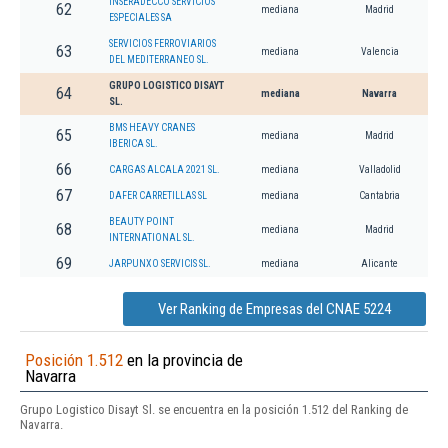
INSERADECCO SERVICIOS
62
mediana
Madrid
ESPECIALES SA
SERVICIOS FERROVIARIOS
63
mediana
Valencia
DEL MEDITERRANEO SL.
GRUPO LOGISTICO DISAYT
64
mediana
Navarra
SL.
BMS HEAVY CRANES
65
mediana
Madrid
IBERICA SL.
66
CARGAS ALCALA 2021 SL.
mediana
Valladolid
67
DAFER CARRETILLAS SL
mediana
Cantabria
BEAUTY POINT
68
mediana
Madrid
INTERNATIONAL SL.
69
JARPUNXO SERVICIS SL.
mediana
Alicante
Ver Ranking de Empresas del CNAE 5224
Posición 1.512
en la provincia de
Navarra
Grupo Logistico Disayt Sl. se encuentra en la posición 1.512 del Ranking de
Navarra.