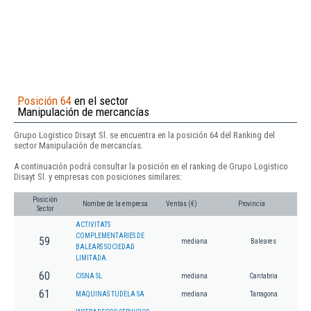
Posición 64
en el sector
Manipulación de mercancías
Grupo Logistico Disayt Sl. se encuentra en la posición 64 del Ranking del
sector Manipulación de mercancías.
A continuación podrá consultar la posición en el ranking de Grupo Logistico
Disayt Sl. y empresas con posiciones similares:
Posición
Nombre de la empresa
Ventas (€)
Provincia
Sector
ACTIVITATS
COMPLEMENTARIES DE
59
mediana
Baleares
BALEARS SOCIEDAD
LIMITADA.
60
CISNA SL
mediana
Cantabria
61
MAQUINAS TUDELA SA
mediana
Tarragona