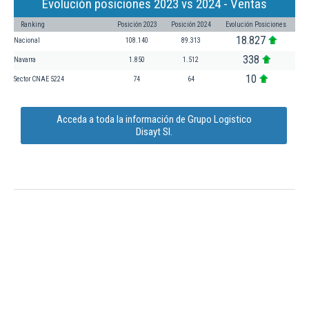
Evolución posiciones 2023 vs 2024 - Ventas
Ranking
Posición 2023
Posición 2024
Evolución Posiciones
18.827
Nacional
108.140
89.313
338
Navarra
1.850
1.512
10
Sector CNAE 5224
74
64
Acceda a toda la información de Grupo Logistico
Disayt Sl.