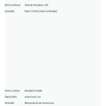
Domicilio Social
Calle de Pamplona , S/N
Localidad
Noain (v Elorz)/noain (elortzibar)
Forma Jurídica
Sociedad limitada
Página Web
www.disayt.com
Actividad
Manipulación de mercancías