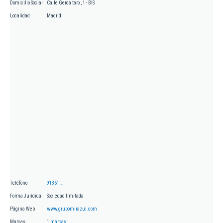
Domicilio Social
Calle Gerda taro , 1 - BIS
Localidad
Madrid
Teléfono
91351...
Forma Jurídica
Sociedad limitada
Página Web
www.grupomirazul.com
Marcas
1 marcas