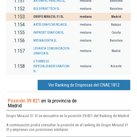
1.151
ARTIPAPEL PRINTING SL.
mediana
Barcelona
1.152
BOLDPRINT TECH SL.
mediana
Barcelona
1.153
GRUPO MIRAZUL 31 SL
mediana
Madrid
1.154
ARTES GRAFICAS REJAS SL
mediana
Badajoz
1.155
IMPROSET GRAFICAS SL
mediana
Coruña
1.156
MES MAGENTA SL.
mediana
Barcelona
LEVANTA COMUNICACION
1.157
mediana
Madrid
GRAFICA SL
6 TORRES EG
1.158
ESPECIALIDADES GRAFICAS
mediana
Alicante
SL.
Ver Ranking de Empresas del CNAE 1812
Posición 39.821
en la provincia de
Madrid
Grupo Mirazul 31 Sl se encuentra en la posición 39.821 del Ranking de Madrid.
A continuación podrá consultar la posición en el ranking de Grupo Mirazul 31
Sl y empresas con posiciones similares: