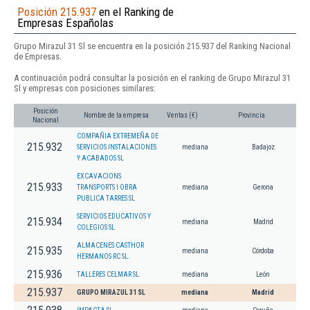
Posición 215.937
en el Ranking de
Empresas Españolas
Grupo Mirazul 31 Sl se encuentra en la posición 215.937 del Ranking Nacional
de Empresas.
A continuación podrá consultar la posición en el ranking de Grupo Mirazul 31
Sl y empresas con posiciones similares:
Posición
Nombre de la empresa
Ventas (€)
Provincia
Nacional
COMPAÑIA EXTREMEÑA DE
215.932
SERVICIOS INSTALACIONES
mediana
Badajoz
Y ACABADOS SL
EXCAVACIONS
215.933
TRANSPORTS I OBRA
mediana
Gerona
PUBLICA TARRES SL
SERVICIOS EDUCATIVOS Y
215.934
mediana
Madrid
COLEGIOS SL
ALMACENES CASTHOR
215.935
mediana
Córdoba
HERMANOS RC SL.
215.936
TALLERES CELMAR SL
mediana
León
215.937
GRUPO MIRAZUL 31 SL
mediana
Madrid