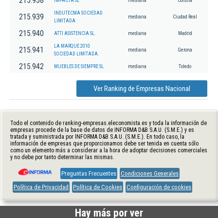
215.938
IMPACTA SL
mediana
Coruña
INDUTECMA SOCIEDAD
215.939
mediana
Ciudad Real
LIMITADA.
215.940
ATTI ASISTENCIA SL.
mediana
Madrid
LA MARQUE 2010
215.941
mediana
Gerona
SOCIEDAD LIMITADA.
215.942
MUEBLES DE SIEMPRE SL
mediana
Toledo
Ver Ranking de Empresas Nacional
Todo el contenido de ranking-empresas.eleconomista.es y toda la información de
empresas procede de la base de datos de INFORMA D&B S.A.U. (S.M.E.) y es
tratada y suministrada por INFORMA D&B S.A.U. (S.M.E.). En todo caso, la
información de empresas que proporcionamos debe ser tenida en cuenta sólo
como un elemento más a considerar a la hora de adoptar decisiones comerciales
y no debe por tanto determinar las mismas.
Preguntas Frecuentes
Condiciones Generales
Política de Privacidad
Política de Cookies
Configuración de cookies
Hay más por ver