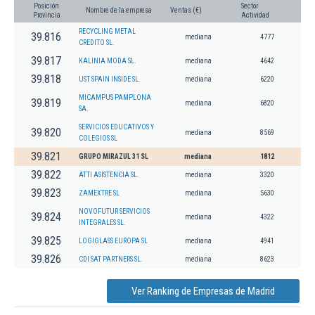
Posición
Sector
Nombre de la empresa
Ventas (€)
Provincia
Actividad
RECYCLING METAL
39.816
mediana
4777
CREDITO SL.
39.817
KALINIA MODA SL.
mediana
4642
39.818
UST SPAIN INSIDE SL.
mediana
6220
MICAMPUS PAMPLONA
39.819
mediana
6820
SA.
SERVICIOS EDUCATIVOS Y
39.820
mediana
8569
COLEGIOS SL
39.821
GRUPO MIRAZUL 31 SL
mediana
1812
39.822
ATTI ASISTENCIA SL.
mediana
3320
39.823
ZAMEXTRE SL
mediana
5630
NOVOFUTUR SERVICIOS
39.824
mediana
4322
INTEGRALES SL.
39.825
LOGIGLASS EUROPA SL
mediana
4941
39.826
CDI SAT PARTNERS SL.
mediana
8623
Ver Ranking de Empresas de Madrid