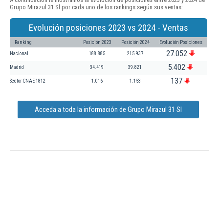
Grupo Mirazul 31 Sl por cada uno de los rankings según sus ventas:
Evolución posiciones 2023 vs 2024 - Ventas
Ranking
Posición 2023
Posición 2024
Evolución Posiciones
27.052
Nacional
188.885
215.937
5.402
Madrid
34.419
39.821
137
Sector CNAE 1812
1.016
1.153
Acceda a toda la información de Grupo Mirazul 31 Sl