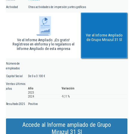
Actividad
Otras actividades de impresión y artes gráficas
Ver el Informe Ampliado
de Grupo Mirazul 31 Sl
Ve el Informe Ampliado. ¡Es gratis!
Regístrese en eInforma y le regalamos el
Informe Ampliado de esta empresa
Número de
empleados
Capital Social
De 0 a 3.100 €
Ventas últimos
Año
Variación
años
2023
2024
-9,11 %
Resultado 2025
Positivo
Accede al Informe ampliado de Grupo
Mirazul 31 Sl