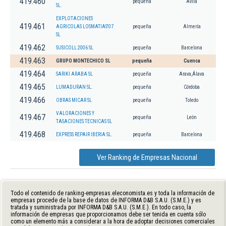
419.460
pequeña
Ávila
SL.
EXPLOTACIONES
419.461
AGRICOLAS LOSMATIAS'07
pequeña
Almería
SL
419.462
SUSICOLL 2006 SL
pequeña
Barcelona
419.463
GRUPO MONTECHICO SL
pequeña
Cuenca
419.464
SARIKI ARABA SL
pequeña
Arava,Álava
419.465
LUMADURAN SL.
pequeña
Córdoba
419.466
OBRAS MICAR SL
pequeña
Toledo
VALORACIONES Y
419.467
pequeña
León
TASACIONES TECNICAS SL
419.468
EXPRESS REPAIR IBERIA SL.
pequeña
Barcelona
Ver Ranking de Empresas Nacional
Todo el contenido de ranking-empresas.eleconomista.es y toda la información de
empresas procede de la base de datos de INFORMA D&B S.A.U. (S.M.E.) y es
tratada y suministrada por INFORMA D&B S.A.U. (S.M.E.). En todo caso, la
información de empresas que proporcionamos debe ser tenida en cuenta sólo
como un elemento más a considerar a la hora de adoptar decisiones comerciales