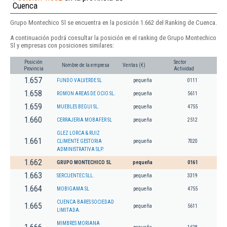
Cuenca
Grupo Montechico Sl se encuentra en la posición 1.662 del Ranking de Cuenca.
A continuación podrá consultar la posición en el ranking de Grupo Montechico
Sl y empresas con posiciones similares:
Posición
Sector
Nombre de la empresa
Ventas (€)
Provincia
Actividad
1.657
FUNDO VALVERDE SL
pequeña
0111
1.658
ROMON AREAS DE OCIO SL.
pequeña
5611
1.659
MUEBLES BEGUI SL.
pequeña
4755
1.660
CERRAJERIA MOBAFER SL
pequeña
2512
GLEZ LORCA & RUIZ
1.661
CLIMENTE GESTORIA
pequeña
7020
ADMINISTRATIVA SLP.
1.662
GRUPO MONTECHICO SL
pequeña
0161
1.663
SERCUENTEC SLL.
pequeña
3319
1.664
MOBIGAMA SL
pequeña
4755
CUENCA BARES SOCIEDAD
1.665
pequeña
5611
LIMITADA.
MIMBRES MORIANA