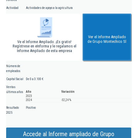
Actividad
Actividades de apoyo a la agricultura
Ver el Informe Ampliado
de Grupo Montechico Sl
Ve el Informe Ampliado. ¡Es gratis!
Regístrese en eInforma y le regalamos el
Informe Ampliado de esta empresa
Número de
empleados
Capital Social
De 0 a 3.100 €
Ventas
Año
Variación
últimos años
2023
2024
-32,24 %
Resultado
Positivo
2025
Accede al Informe ampliado de Grupo