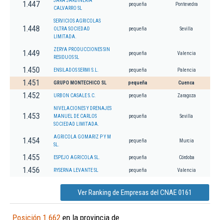
JARA JARDINERIA
1.447
pequeña
Pontevedra
CALVARRO SL
SERVICIOS AGRICOLAS
1.448
OLTRA SOCIEDAD
pequeña
Sevilla
LIMITADA.
ZERYA PRODUCCIONES SIN
1.449
pequeña
Valencia
RESIDUOS SL
1.450
ENSILADOS SERMI S.L.
pequeña
Palencia
1.451
GRUPO MONTECHICO SL
pequeña
Cuenca
1.452
URBON CASALE S.C.
pequeña
Zaragoza
NIVELACIONES Y DRENAJES
1.453
MANUEL DE CARLOS
pequeña
Sevilla
SOCIEDAD LIMITADA.
AGRICOLA GOMARIZ P Y M
1.454
pequeña
Murcia
SL.
1.455
ESPEJO AGRICOLA SL.
pequeña
Córdoba
1.456
RYSERNA LEVANTE SL
pequeña
Valencia
Ver Ranking de Empresas del CNAE 0161
Posición 1.662
en la provincia de