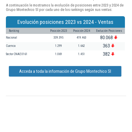
A continuación le mostramos la evolución de posiciones entre 2023 y 2024 de
Grupo Montechico Sl por cada uno de los rankings según sus ventas:
Evolución posiciones 2023 vs 2024 - Ventas
Ranking
Posición 2023
Posición 2024
Evolución Posiciones
80.068
Nacional
339.395
419.463
363
Cuenca
1.299
1.662
382
Sector CNAE 0161
1.069
1.451
Acceda a toda la información de Grupo Montechico Sl