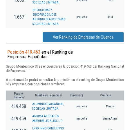
1.666
pequeña
1628
SOCIEDAD LIMITADA.
ESTRUCTURAS Y
ENCOFRADOS JOSE
1.667
pequeña
4341
ANTONIO BLASCO TORRES
SOCIEDAD LIMITADA.
Ver Ranking de Empresas de Cuenca
Posición 419.463
en el Ranking de
Empresas Españolas
Grupo Montechico Sl se encuentra en la posición 419.463 del Ranking Nacional
de Empresas.
A continuación podrá consultar la posición en el ranking de Grupo Montechico
Sl y empresas con posiciones similares:
Posición
Nombre de la empresa
Ventas (€)
Provincia
Nacional
ALUMINIOS PARRANDOS,
419.458
pequeña
Murcia
SOCIEDAD LIMITADA.
ANBIMA ABOGADOS-
419.459
pequeña
Arava,Álava
ASESORES LEGALES S.L.P
LPRO INMO CONSULTING