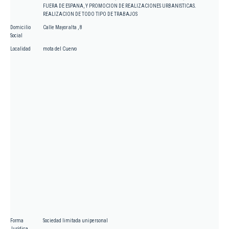
FUERA DE ESPANA, Y PROMOCION DE REALIZACIONES URBANISTICAS.
REALIZACION DE TODO TIPO DE TRABAJOS
Domicilio
Calle Mayor alta , 8
Social
Localidad
mota del Cuervo
Forma
Sociedad limitada unipersonal
Jurídica