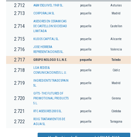
2.712
A&M ESQUIVEL 1969 SL.
pequeña
Asturias
2.713
CORPORALIA SL
pequeña
Madrid
ASESORES EN CERAMICAS
2.714
DE CASTELLON SOCIEDAD
pequeña
Castellon
LIMITADA
2.715
KUDOS CAPITAL SL.
pequeña
Alicante
JOSE HERRERA
2.716
pequeña
Valencia
REPRESENTACIONES SL.
2.717
GRUPO NOLOGO S.L.N.E.
pequeña
Toledo
LGA REDES &
2.718
pequeña
Cádiz
COMUNICACIONES S.L.U.
INGREDIENTS TRADE SPAIN
2.719
pequeña
Madrid
SL.
GFTS - THE FUTURES OF
2.720
PROMOTIONAL PRODUCTS
pequeña
Gerona
S.L.
2.721
RTC ASESORES 2005 SL.
pequeña
Córdoba
ROIG TRATAMIENTOS DE
2.722
pequeña
Tarragona
AGUA SL