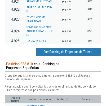
4.921
ALMACENES RUIZESCA SL.
pequeña
4755
GRUPO EL ABUELO FELIX
4.922
pequeña
4711
SL.
CONSTRUCCIONES
4.923
pequeña
4101
GEALDAMA SL
SERVICIOS Y FUNCIONES
4.924
AUXILIARES MANCHEGOS
pequeña
8299
SL
4.925
TRANSALTARRIOS SL
pequeña
4941
Ver Ranking de Empresas de Toledo
Posición 388.810
en el Ranking de
Empresas Españolas
Grupo Nologo S.l.n.e. se encuentra en la posición 388.810 del Ranking
Nacional de Empresas.
A continuación podrá consultar la posición en el ranking de Grupo Nologo
S.l.n.e. y empresas con posiciones similares:
Posición
Nombre de la empresa
Ventas (€)
Provincia
Nacional