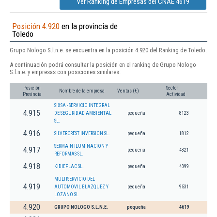
Ver Ranking de Empresas del CNAE 4619
Posición 4.920
en la provincia de
Toledo
Grupo Nologo S.l.n.e. se encuentra en la posición 4.920 del Ranking de Toledo.
A continuación podrá consultar la posición en el ranking de Grupo Nologo
S.l.n.e. y empresas con posiciones similares:
Posición
Sector
Nombre de la empresa
Ventas (€)
Provincia
Actividad
SIXSA - SERVICIO INTEGRAL
4.915
DE SEGURIDAD AMBIENTAL
pequeña
8123
SL.
4.916
SILVERCREST INVERSION SL.
pequeña
1812
SERMAIN ILUMINACION Y
4.917
pequeña
4321
REFORMAS SL.
4.918
KIDIEPLAC SL.
pequeña
4399
MULTISERVICIO DEL
4.919
AUTOMOVIL BLAZQUEZ Y
pequeña
9531
LOZANO SL
4.920
GRUPO NOLOGO S.L.N.E.
pequeña
4619