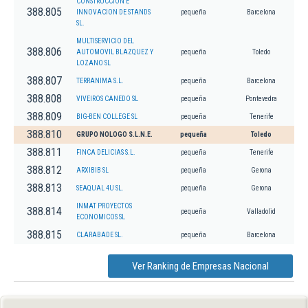
CONSTRUCCION E
388.805
INNOVACION DE STANDS
pequeña
Barcelona
SL.
MULTISERVICIO DEL
388.806
AUTOMOVIL BLAZQUEZ Y
pequeña
Toledo
LOZANO SL
388.807
TERRANIMA S.L.
pequeña
Barcelona
388.808
VIVEIROS CANEDO SL
pequeña
Pontevedra
388.809
BIG-BEN COLLEGE SL
pequeña
Tenerife
388.810
GRUPO NOLOGO S.L.N.E.
pequeña
Toledo
388.811
FINCA DELICIAS S.L.
pequeña
Tenerife
388.812
ARXIBIB SL
pequeña
Gerona
388.813
SEAQUAL 4U SL.
pequeña
Gerona
INMAT PROYECTOS
388.814
pequeña
Valladolid
ECONOMICOS SL
388.815
CLARABADE SL.
pequeña
Barcelona
Ver Ranking de Empresas Nacional