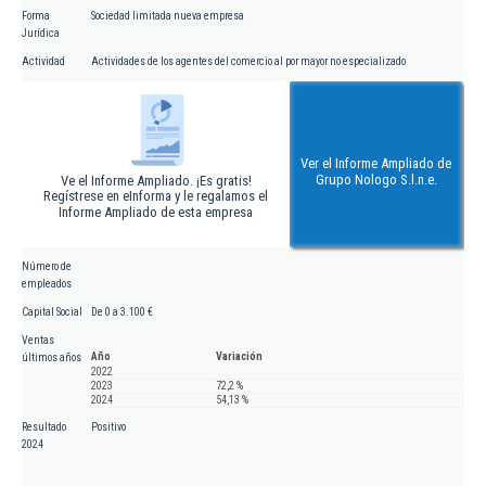
Forma
Sociedad limitada nueva empresa
Jurídica
Actividad
Actividades de los agentes del comercio al por mayor no especializado
Ver el Informe Ampliado de
Grupo Nologo S.l.n.e.
Ve el Informe Ampliado. ¡Es gratis!
Regístrese en eInforma y le regalamos el
Informe Ampliado de esta empresa
Número de
empleados
Capital Social
De 0 a 3.100 €
Ventas
Año
Variación
últimos años
2022
2023
72,2 %
2024
54,13 %
Resultado
Positivo
2024