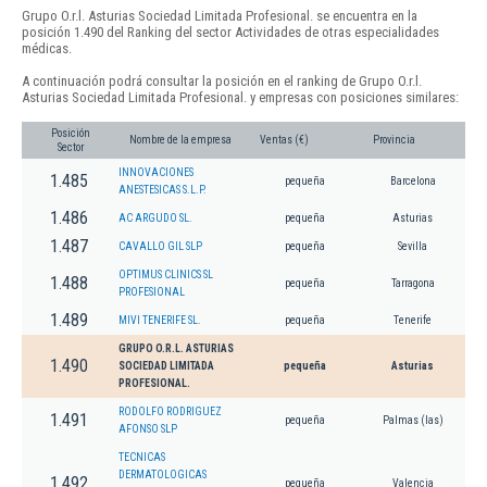
Grupo O.r.l. Asturias Sociedad Limitada Profesional. se encuentra en la
posición 1.490 del Ranking del sector Actividades de otras especialidades
médicas.
A continuación podrá consultar la posición en el ranking de Grupo O.r.l.
Asturias Sociedad Limitada Profesional. y empresas con posiciones similares:
Posición
Nombre de la empresa
Ventas (€)
Provincia
Sector
INNOVACIONES
1.485
pequeña
Barcelona
ANESTESICAS S.L.P.
1.486
AC ARGUDO SL.
pequeña
Asturias
1.487
CAVALLO GIL SLP
pequeña
Sevilla
OPTIMUS CLINICS SL
1.488
pequeña
Tarragona
PROFESIONAL
1.489
MIVI TENERIFE SL.
pequeña
Tenerife
GRUPO O.R.L. ASTURIAS
1.490
SOCIEDAD LIMITADA
pequeña
Asturias
PROFESIONAL.
RODOLFO RODRIGUEZ
1.491
pequeña
Palmas (las)
AFONSO SLP
TECNICAS
DERMATOLOGICAS
1.492
pequeña
Valencia