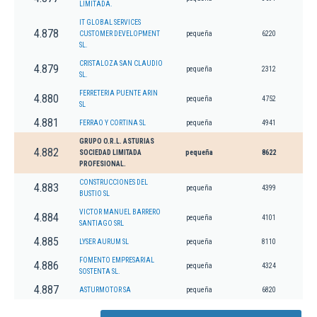
LIMITADA.
IT GLOBAL SERVICES
4.878
CUSTOMER DEVELOPMENT
pequeña
6220
SL.
CRISTALOZA SAN CLAUDIO
4.879
pequeña
2312
SL.
FERRETERIA PUENTE ARIN
4.880
pequeña
4752
SL
4.881
FERRAO Y CORTINA SL
pequeña
4941
GRUPO O.R.L. ASTURIAS
4.882
SOCIEDAD LIMITADA
pequeña
8622
PROFESIONAL.
CONSTRUCCIONES DEL
4.883
pequeña
4399
BUSTIO SL
VICTOR MANUEL BARRERO
4.884
pequeña
4101
SANTIAGO SRL
4.885
LYSER AURUM SL
pequeña
8110
FOMENTO EMPRESARIAL
4.886
pequeña
4324
SOSTENTA SL.
4.887
ASTURMOTOR SA
pequeña
6820