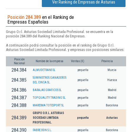
Ver Ranking de Empresas de Asturias
Posición 284.389
en el Ranking de
Empresas Españolas
Grupo O.r.l. Asturias Sociedad Limitada Profesional. se encuentra en la
posición 284.389 del Ranking Nacional de Empresas.
A continuación podrá consultar la posición en el ranking de Grupo O.r.l.
Asturias Sociedad Limitada Profesional. y empresas con posiciones similares:
Posición
Nombre de la empresa
Ventas (€)
Provincia
Nacional
284.384
ALMUDETRANS SL
pequeña
Murcia
SUMINISTROS GANADEROS
284.385
pequeña
Huesca
DEL CINCA SL.
284.386
BARAJAS GRAFICOS SL
pequeña
Madrid
284.387
TOP QUALITY TRADING SL.
pequeña
Madrid
284.388
MARESMA TOTESPORT SL
pequeña
Barcelona
GRUPO O.R.L. ASTURIAS
284.389
SOCIEDAD LIMITADA
pequeña
Asturias
PROFESIONAL.
284.390
FABRE BDN S.L.
pequeña
Barcelona