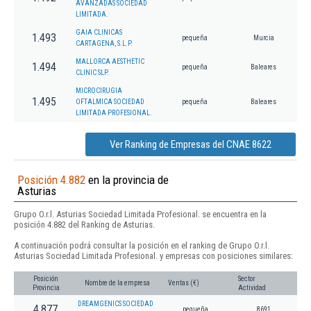
AVANZADAS SOCIEDAD
LIMITADA.
GAIA CLINICAS
1.493
pequeña
Murcia
CARTAGENA, S.L.P.
MALLORCA AESTHETIC
1.494
pequeña
Baleares
CLINIC SLP.
MICROCIRUGIA
1.495
OFTALMICA SOCIEDAD
pequeña
Baleares
LIMITADA PROFESIONAL.
Ver Ranking de Empresas del CNAE 8622
Posición 4.882
en la provincia de
Asturias
Grupo O.r.l. Asturias Sociedad Limitada Profesional. se encuentra en la
posición 4.882 del Ranking de Asturias.
A continuación podrá consultar la posición en el ranking de Grupo O.r.l.
Asturias Sociedad Limitada Profesional. y empresas con posiciones similares:
Posición
Sector
Nombre de la empresa
Ventas (€)
Provincia
Actividad
DREAMGENICS SOCIEDAD
4.877
pequeña
8691