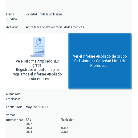
Forma
Sociedad limitada profesional
Jurídica
Actividad
Actividades de otras especialidades médicas
Ver el Informe Ampliado de Grupo
O.r.l. Asturias Sociedad Limitada
Ve el Informe Ampliado. ¡Es
gratis!
Profesional.
Regístrese en eInforma y le
regalamos el Informe Ampliado
de esta empresa
Número de
empleados
Capital Social
Mayor de 60.000 €
Ventas
Año
Variación
últimos años
2022
2023
0,34 %
2024
3,36 %