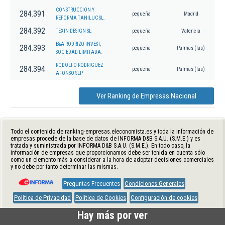
CONSTRUCCION Y
284.391
pequeña
Madrid
REFORMA TANILUC SL.
284.392
TEXIN DESIGN SL
pequeña
Valencia
E&A RODRIZQ INVEST,
284.393
pequeña
Palmas (las)
SOCIEDAD LIMITADA.
RODOLFO RODRIGUEZ
284.394
pequeña
Palmas (las)
AFONSO SLP
Ver Ranking de Empresas Nacional
Todo el contenido de ranking-empresas.eleconomista.es y toda la información de
empresas procede de la base de datos de INFORMA D&B S.A.U. (S.M.E.) y es
tratada y suministrada por INFORMA D&B S.A.U. (S.M.E.). En todo caso, la
información de empresas que proporcionamos debe ser tenida en cuenta sólo
como un elemento más a considerar a la hora de adoptar decisiones comerciales
y no debe por tanto determinar las mismas.
Preguntas Frecuentes
Condiciones Generales
Política de Privacidad
Política de Cookies
Configuración de cookies
Hay más por ver