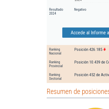
Resultado
Negativo
2024
Accede al Informe 
Posición 426.185
Ranking
Nacional
Posición 10.439 de C
Ranking
Provincial
Posición 452 de Acti
Ranking
Sectorial
Resumen de posiciones