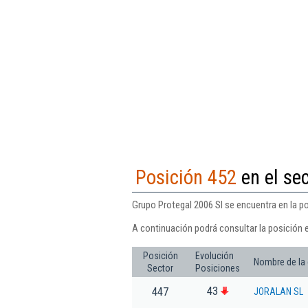
Posición 452
en el sec
Grupo Protegal 2006 Sl se encuentra en la po
A continuación podrá consultar la posición 
Posición
Evolución
Nombre de la
Sector
Posiciones
43
447
JORALAN SL