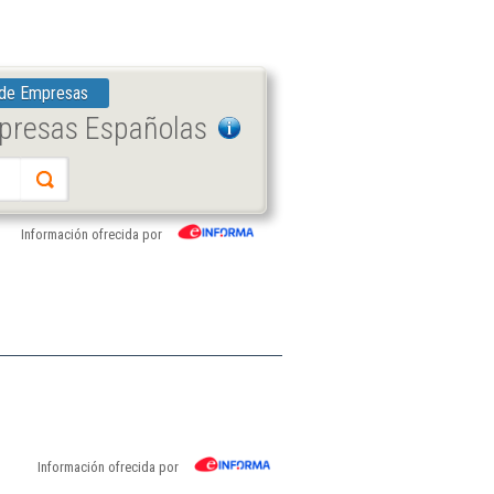
 de Empresas
mpresas Españolas
Información ofrecida por
Información ofrecida por