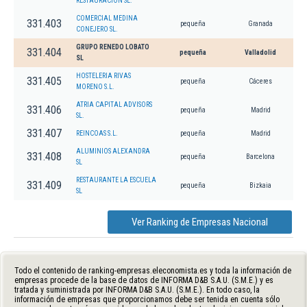
RESTAURACION SL.
COMERCIAL MEDINA
331.403
pequeña
Granada
CONEJERO SL.
GRUPO RENEDO LOBATO
331.404
pequeña
Valladolid
SL
HOSTELERIA RIVAS
331.405
pequeña
Cáceres
MORENO S.L.
ATRIA CAPITAL ADVISORS
331.406
pequeña
Madrid
SL.
331.407
REINCOAS S.L.
pequeña
Madrid
ALUMINIOS ALEXANDRA
331.408
pequeña
Barcelona
SL
RESTAURANTE LA ESCUELA
331.409
pequeña
Bizkaia
SL
Ver Ranking de Empresas Nacional
Todo el contenido de ranking-empresas.eleconomista.es y toda la información de
empresas procede de la base de datos de INFORMA D&B S.A.U. (S.M.E.) y es
tratada y suministrada por INFORMA D&B S.A.U. (S.M.E.). En todo caso, la
información de empresas que proporcionamos debe ser tenida en cuenta sólo