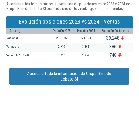
A continuación le mostramos la evolución de posiciones entre 2023 y 2024 de
Grupo Renedo Lobato Sl por cada uno de los rankings según sus ventas:
Evolución posiciones 2023 vs 2024 - Ventas
Ranking
Posición 2023
Posición 2024
Evolución Posiciones
39.248
Nacional
292.156
331.404
386
Valladolid
2.919
3.305
749
Sector CNAE 5630
3.210
3.959
Acceda a toda la información de Grupo Renedo
Lobato Sl