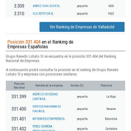
3.309
ARROZ CON LECHE SL.
pequeña
5630
3.310
VLO ESTETICA SL.
pequeña
9622
Ver Ranking de Empresas de Valladolid
Posición 331.404
en el Ranking de
Empresas Españolas
Grupo Renedo Lobato Sl se encuentra en la posición 331.404 del Ranking
Nacional de Empresas.
A continuación podrá consultar la posición en el ranking de Grupo Renedo
Lobato Sl y empresas con posiciones similares:
Posición
Nombre de la empresa
Ventas (€)
Provincia
Nacional
ASERFI 21 SOCIEDAD
331.399
pequeña
La Rioja
LIMITADA.
GESTION NAVARRA DE
331.400
pequeña
Navarra
FINCAS SL
331.401
MP SERVEIS D'EMPRESES SL.
pequeña
Barcelona
PEREZ HERRERA
331.402
pequeña
Cantabria