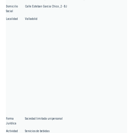
Domicilio
Calle Esteban Garcia Chico , 2 - BJ
Social
Localidad
Valladolid
Forma
Sociedad limitada unipersonal
Jurídica
Actividad
Servicios de bebidas