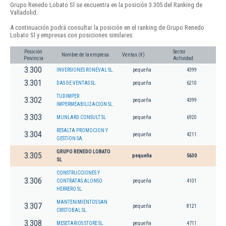
Grupo Renedo Lobato Sl se encuentra en la posición 3.305 del Ranking de
Valladolid.
A continuación podrá consultar la posición en el ranking de Grupo Renedo
Lobato Sl y empresas con posiciones similares:
Posición
Sector
Nombre de la empresa
Ventas (€)
Provincia
Actividad
3.300
INVERSIONES RONEVAL SL.
pequeña
4399
3.301
DAS DE VENTAS SL.
pequeña
6210
TUDIMPER
3.302
pequeña
4399
IMPERMEABILIZACION SL.
3.303
MUNLARD CONSULT SL
pequeña
6920
RESALTA PROMOCION Y
3.304
pequeña
4211
GESTION SA.
GRUPO RENEDO LOBATO
3.305
pequeña
5630
SL
CONSTRUCCIONES Y
3.306
CONTRATAS ALONSO
pequeña
4101
HERRERO SL.
MANTENIMIENTOS SAN
3.307
pequeña
8121
CRISTOBAL SL.
3.308
MESETARIOS STORE SL.
pequeña
4711