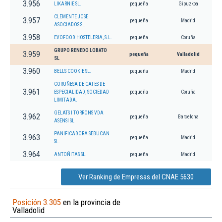
3.956
LIKARNIE SL.
pequeña
Gipuzkoa
CLEMENTE JOSE
3.957
pequeña
Madrid
ASOCIADOS SL
3.958
EVOFOOD HOSTELERIA, S.L.
pequeña
Coruña
GRUPO RENEDO LOBATO
3.959
pequeña
Valladolid
SL
3.960
BELLS COOKIE SL.
pequeña
Madrid
CORUÑESA DE CAFES DE
3.961
ESPECIALIDAD, SOCIEDAD
pequeña
Coruña
LIMITADA.
GELATS I TORRONS VDA
3.962
pequeña
Barcelona
ASENSI SL
PANIFICADORA SEBUCAN
3.963
pequeña
Madrid
SL.
3.964
ANTOÑITAS SL.
pequeña
Madrid
Ver Ranking de Empresas del CNAE 5630
Posición 3.305
en la provincia de
Valladolid