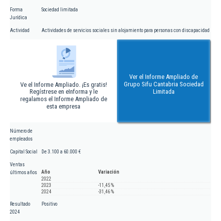
Forma
Sociedad limitada
Jurídica
Actividad
Actividades de servicios sociales sin alojamiento para personas con discapacidad
Ver el Informe Ampliado de
Grupo Sifu Cantabria Sociedad
Ve el Informe Ampliado. ¡Es gratis!
Regístrese en eInforma y le
Limitada
regalamos el Informe Ampliado de
esta empresa
Número de
empleados
Capital Social
De 3.100 a 60.000 €
Ventas
Año
Variación
últimos años
2022
2023
-11,45 %
2024
-31,46 %
Resultado
Positivo
2024