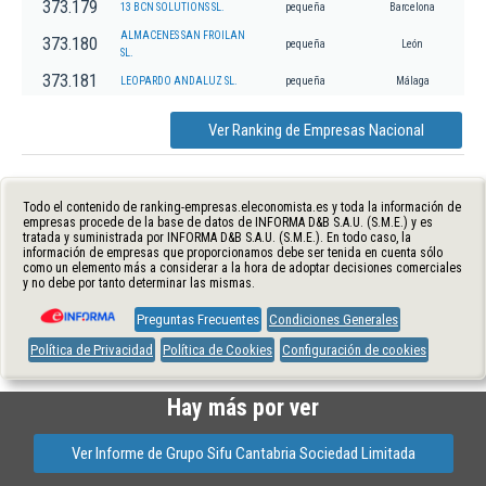
373.179
13 BCN SOLUTIONS SL.
pequeña
Barcelona
ALMACENES SAN FROILAN
373.180
pequeña
León
SL.
373.181
LEOPARDO ANDALUZ SL.
pequeña
Málaga
Ver Ranking de Empresas Nacional
Todo el contenido de ranking-empresas.eleconomista.es y toda la información de
empresas procede de la base de datos de INFORMA D&B S.A.U. (S.M.E.) y es
tratada y suministrada por INFORMA D&B S.A.U. (S.M.E.). En todo caso, la
información de empresas que proporcionamos debe ser tenida en cuenta sólo
como un elemento más a considerar a la hora de adoptar decisiones comerciales
y no debe por tanto determinar las mismas.
Preguntas Frecuentes
Condiciones Generales
Política de Privacidad
Política de Cookies
Configuración de cookies
Hay más por ver
Ver Informe de Grupo Sifu Cantabria Sociedad Limitada