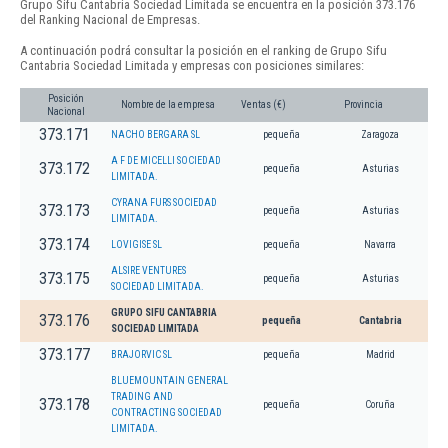
Grupo Sifu Cantabria Sociedad Limitada se encuentra en la posición 373.176
del Ranking Nacional de Empresas.
A continuación podrá consultar la posición en el ranking de Grupo Sifu
Cantabria Sociedad Limitada y empresas con posiciones similares:
Posición
Nombre de la empresa
Ventas (€)
Provincia
Nacional
373.171
NACHO BERGARA SL
pequeña
Zaragoza
A F DE MICELLI SOCIEDAD
373.172
pequeña
Asturias
LIMITADA.
CYRANA FURS SOCIEDAD
373.173
pequeña
Asturias
LIMITADA.
373.174
LOVIGISE SL
pequeña
Navarra
ALSIRE VENTURES
373.175
pequeña
Asturias
SOCIEDAD LIMITADA.
GRUPO SIFU CANTABRIA
373.176
pequeña
Cantabria
SOCIEDAD LIMITADA
373.177
BRAJORVIC SL
pequeña
Madrid
BLUEMOUNTAIN GENERAL
TRADING AND
373.178
pequeña
Coruña
CONTRACTING SOCIEDAD
LIMITADA.