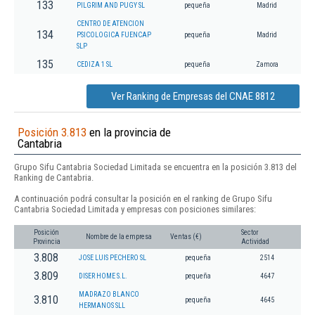
133
PILGRIM AND PUGY SL
pequeña
Madrid
CENTRO DE ATENCION
134
PSICOLOGICA FUENCAP
pequeña
Madrid
SLP
135
CEDIZA 1 SL
pequeña
Zamora
Ver Ranking de Empresas del CNAE 8812
Posición 3.813
en la provincia de
Cantabria
Grupo Sifu Cantabria Sociedad Limitada se encuentra en la posición 3.813 del
Ranking de Cantabria.
A continuación podrá consultar la posición en el ranking de Grupo Sifu
Cantabria Sociedad Limitada y empresas con posiciones similares:
Posición
Sector
Nombre de la empresa
Ventas (€)
Provincia
Actividad
3.808
JOSE LUIS PECHERO SL
pequeña
2514
3.809
DISER HOME S.L.
pequeña
4647
MADRAZO BLANCO
3.810
pequeña
4645
HERMANOS SLL