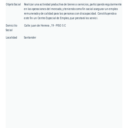
Objeto Social
Realizar una actividad productiva de bienes o servicios, participando regularmente
en las operaciones del mercado, y teniendo como fin social asegurar un empleo
remunerado y de calidad para las personas con discapacidad. Constituyendo a
este fin un Centro Especial de Empleo, que prestará los servici.
Domicilio
Calle juan de Herrera , 19 - PISO 5 C
Social
Localidad
Santander