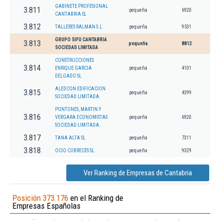
GABINETE PROFESIONAL
3.811
pequeña
6920
CANTABRIA SL
3.812
TALLERES RALMAN S.L.
pequeña
9531
GRUPO SIFU CANTABRIA
3.813
pequeña
8812
SOCIEDAD LIMITADA
CONSTRUCCIONES
3.814
ENRIQUE GARCIA
pequeña
4101
DELGADO SL
ALEDCON EDIFICACION
3.815
pequeña
4399
SOCIEDAD LIMITADA.
PONTONES, MARTIN Y
3.816
VERGARA ECONOMISTAS
pequeña
6920
SOCIEDAD LIMITADA.
3.817
TANA ALTA SL
pequeña
7311
3.818
OCIO COBRECES SL
pequeña
9329
Ver Ranking de Empresas de Cantabria
Posición 373.176
en el Ranking de
Empresas Españolas