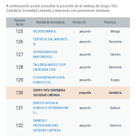
A continuación podrá consultar la posición en el ranking de Grupo Sifu
Cantabria Sociedad Limitada y empresas con posiciones similares:
Posición
Nombre de la empresa
Ventas (€)
Provincia
Sector
125
NEUROSUMMA SL.
pequeña
Málaga
CENTRE DE DIA JARDINETS
126
pequeña
Barcelona
SL
DEHESA SERVICIOS
127
pequeña
Cáceres
SANITARIOS SL.
TALLERS BLANCS S.COOP.
128
pequeña
Barcelona
CATALANA LTDA
TU BIENESTAR AYUDA A
129
pequeña
Burgos
DOMICILIO SL.
GRUPO SIFU CANTABRIA
130
pequeña
Cantabria
SOCIEDAD LIMITADA
SERVICIO AYUDA A
131
DOMICILIO EXTREMADURA
pequeña
Badajoz
S.L.
EMPATIA Y
132
PROFESIONALIDAD
pequeña
Valencia
SOCIEDAD LIMITADA.