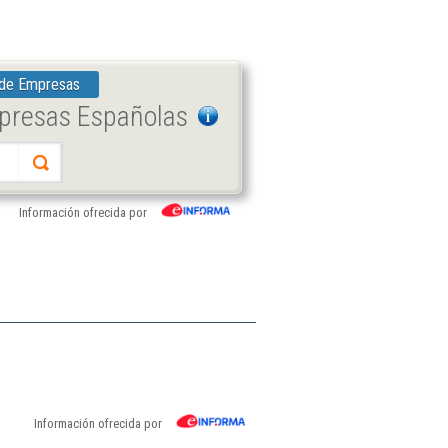
 de Empresas
mpresas Españolas
Información ofrecida por
Información ofrecida por