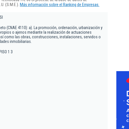
U. (S.M.E.).
Más información sobre el Ranking de Empresas.
Sl
jeto (CNAE 4110): a). La promoción, ordenación, urbanización y
propios o ajenos mediante la realización de actuaciones
así como las obras, construcciones, instalaciones, servidos o
dades inmobiliarias.
PISO 1 3