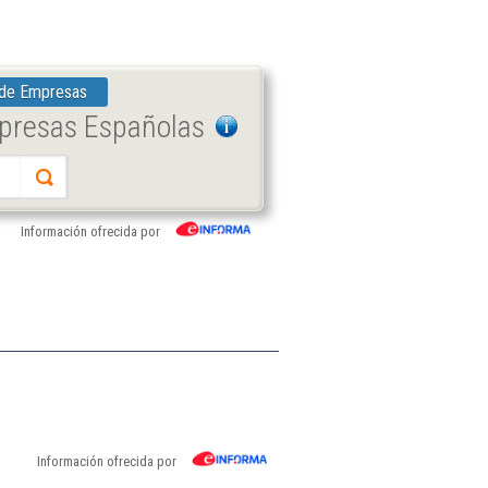
 de Empresas
mpresas Españolas
Información ofrecida por
Información ofrecida por