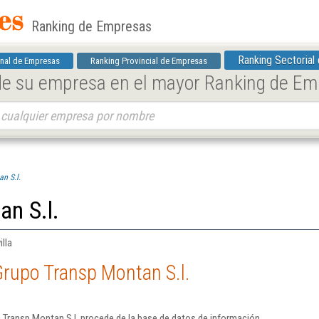
Ranking de Empresas
Ranking Sectorial
nal de Empresas
Ranking Provincial de Empresas
 de su empresa en el mayor Ranking de E
n S.l.
n S.l.
lla
rupo Transp Montan S.l.
 Transp Montan S.l. procede de la base de datos de información