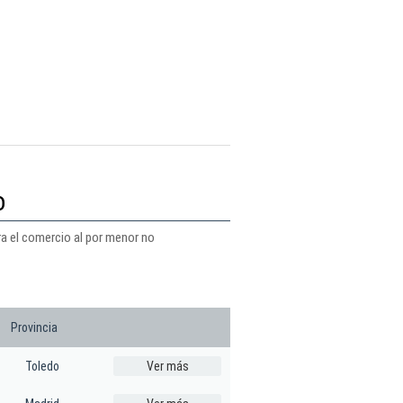
o
ra el comercio al por menor no
Provincia
Toledo
Ver más