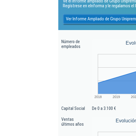
Ve el Informe ampliado de Grupo Unipremier
Regístrese en eInforma y le regalamos e
Ver Informe Ampliado de Grupo Unipremi
Número de
Evol
empleados
2018
2019
20
Capital Social
De 0 a 3.100 €
Ventas
Evolució
últimos años