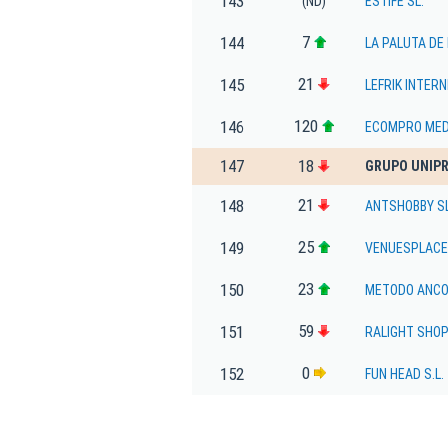
143
(ND)
ESTIFE SL.
7
144
LA PALUTA DE
21
145
LEFRIK INTERN
120
146
ECOMPRO MEDI
147
18
GRUPO UNIPR
21
148
ANTSHOBBY SL
25
149
VENUESPLACE 
23
150
METODO ANCOR
59
151
RALIGHT SHOP
0
152
FUN HEAD S.L.