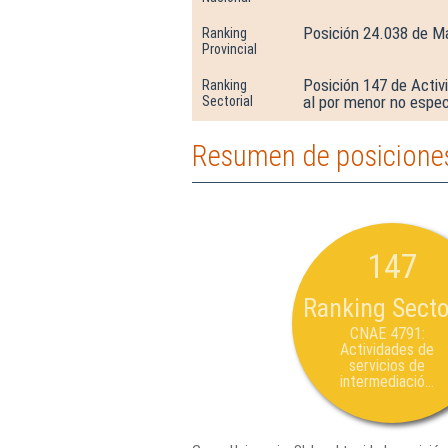
Posición 24.038 de M
Ranking
Provincial
Posición 147 de Activ
Ranking
al por menor no espec
Sectorial
Resumen de posiciones
147
Ranking Secto
CNAE 4791:
Actividades de
servicios de
intermediació...