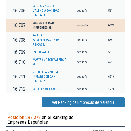
GRUPO VARQUES
16.706
VALENCIA SOCIEDAD
pequeña
5611
LIMITADA.
GSS COSTA MAR
16.707
pequeña
6820
INMUEBLES SL.
AZAHAR
16.708
ADMINISTRACION DE
pequeña
6831
FINCAS SL
16.709
PAUBERAT SL.
pequeña
5611
MASTER MOTOR VALENCIA
16.710
pequeña
4781
SL.
VOLTERETA Y MEDIA
16.711
INMAR SOCIEDAD
pequeña
6210
LIMITADA.
16.712
CULLERA OPTICOS SL.
pequeña
4774
Ver Ranking de Empresas de Valencia
Posición 297.378
en el Ranking de
Empresas Españolas