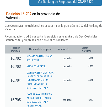
Ver Ranking de Empresas del CNAE 6820
Posición 16.707
en la provincia de
Valencia
Gss Costa Mar Inmuebles Sl. se encuentra en la posición 16.707 del Ranking de
Valencia.
A continuación podrá consultar la posición en el ranking de Gss Costa Mar
Inmuebles Sl. y empresas con posiciones similares:
Posición
Sector
Nombre de la empresa
Ventas (€)
Provincia
Actividad
MEVASE CORREDURIA DE
16.702
pequeña
6622
SEGUROS S.L.
16.703
VISCO CONFORT SL
pequeña
4755
CABRERA SERVICIOS PARA
LAS TECNOLOGIAS DE LA
16.704
INFORMACION Y LAS
pequeña
4321
COMUNICACIONES
SOCIEDAD LIMITADA.
CAMPORA ABOGADOS Y
ASESORES TRIBUTARIOS
16.705
pequeña
6910
SOCIEDAD LIMITADA
PROFESIONAL.