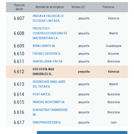
Posición
Nombre de la empresa
Ventas (€)
Provincia
Sector
PARCAVA VALENCIA 24
6.607
pequeña
Valencia
SOCIEDAD LIMITADA.
PROYECTOS Y
6.608
CONSTRUCCIONES ERAS DE
pequeña
Madrid
SAN SEBASTIAN S.A.
6.609
MIRALCAMPO SA
pequeña
Guadalajara
6.610
FINCAS LONGSHEN SL.
pequeña
Alicante
6.611
INMOBILIARIA ORVI SA
pequeña
Barcelona
GSS COSTA MAR
6.612
pequeña
Valencia
INMUEBLES SL.
INVERSIONES FAMILIARES
6.613
pequeña
Madrid
DEL TIETAR SL
6.614
PONT ARFE SL
pequeña
Barcelona
6.615
PARKING MONTERREY SA
pequeña
Barcelona
SUMINISTROS TARRASENSES
6.616
pequeña
Barcelona
SA
6.617
INMOPRINVER 2008 SL
pequeña
León