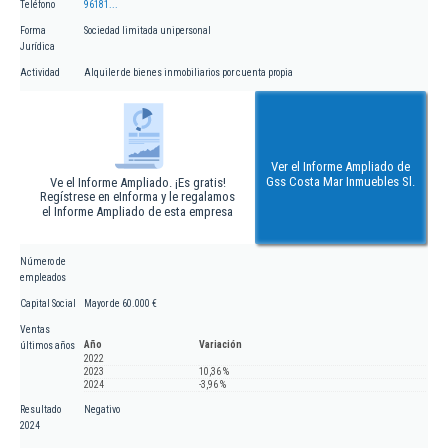
Teléfono
96181...
Forma
Sociedad limitada unipersonal
Jurídica
Actividad
Alquiler de bienes inmobiliarios por cuenta propia
Ver el Informe Ampliado de
Gss Costa Mar Inmuebles Sl.
Ve el Informe Ampliado. ¡Es gratis!
Regístrese en eInforma y le regalamos
el Informe Ampliado de esta empresa
Número de
empleados
Capital Social
Mayor de 60.000 €
Ventas
Año
Variación
últimos años
2022
2023
10,36 %
2024
-3,96 %
Resultado
Negativo
2024