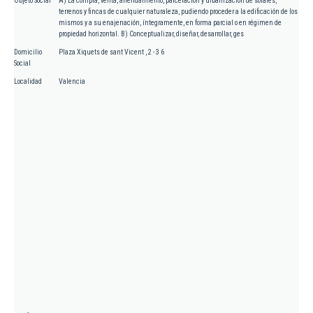
Objeto Social
A) La compra, venta, arrendamiento, parcelación y urbanización de solares,
terrenos y fincas de cualquier naturaleza, pudiendo proceder a la edificación de los
mismos y a su enajenación, íntegramente, en forma parcial o en régimen de
propiedad horizontal. B) Conceptualizar, diseñar, desarrollar, ges
Domicilio
Plaza Xiquets de sant Vicent , 2 - 3 6
Social
Localidad
Valencia