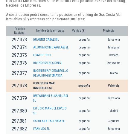
Gss Costa Mar Inmuebles Sl. se encuentra en la posición 297.378 del Ranking
Nacional de Empresas.
A continuación podrá consultar la posición en el ranking de Gss Costa Mar
Inmuebles Sl. y empresas con posiciones similares:
Posición
Nombre de la empresa
Ventas (€)
Provincia
Nacional
297.373
QUARTET CASALS SL
pequeña
Barcelona
297.374
ALUMINIOS MORAGLASS SL
pequeña
Tarragona
297.375
EGAROPTIC SL
pequeña
Córdoba
297.376
DIVINOS SELECCION SL
pequeña
Pontevedra
INGENIERIA Y DESARROLLO
297.377
pequeña
Toledo
DE AUDIO-SISTEMAS SA
GSS COSTA MAR
297.378
pequeña
Valencia
INMUEBLES SL.
RESTAURANT EL SANTUARI
297.379
pequeña
Barcelona
SL
ESTUDIO MANUEL ESPEJO
297.380
pequeña
Madrid
SL.
297.381
OSTOLAZA TALLERRA SL.
pequeña
Gipuzkoa
297.382
FRANMOL SL
pequeña
Barcelona