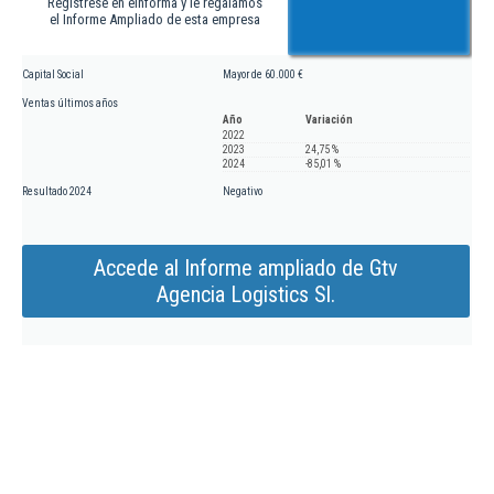
Regístrese en eInforma y le regalamos
el Informe Ampliado de esta empresa
Capital Social
Mayor de 60.000 €
Ventas últimos años
Año
Variación
2022
2023
24,75 %
2024
-85,01 %
Resultado 2024
Negativo
Accede al Informe ampliado de Gtv
Agencia Logistics Sl.