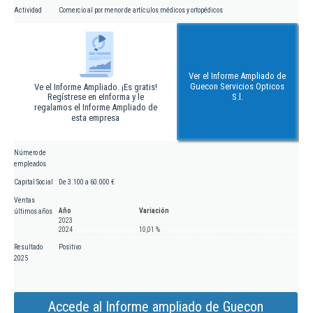
Actividad
Comercio al por menor de artículos médicos y ortopédicos
Ver el Informe Ampliado de
Guecon Servicios Opticos
Ve el Informe Ampliado. ¡Es gratis!
Regístrese en eInforma y le
S.l.
regalamos el Informe Ampliado de
esta empresa
Número de
empleados
Capital Social
De 3.100 a 60.000 €
Ventas
Año
Variación
últimos años
2023
2024
10,01 %
Resultado
Positivo
2025
Accede al Informe ampliado de Guecon