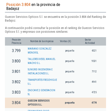
Posición 3.804
en la provincia de
Badajoz
Guecon Servicios Opticos S.l. se encuentra en la posición 3.804 del Ranking de
Badajoz.
A continuación podrá consultar la posición en el ranking de Guecon Servicios
Opticos S.l. y empresas con posiciones similares:
Posición
Sector
Nombre de la empresa
Ventas (€)
Provincia
Actividad
MARIANO GONZALEZ
3.799
pequeña
4321
MENOR SL
TALLERES DIESEL MANUEL
3.800
pequeña
9531
MACHO S.L.
SUNGRID INGENIERIA E
3.801
pequeña
7112
INSTALACIONES S.L.
TRANSPORTES FREGEHIGUE
3.802
pequeña
4941
S.L.
ENOCAVE 2 GENERACION
3.803
pequeña
4725
SL
GUECON SERVICIOS
3.804
pequeña
4774
OPTICOS S.L.