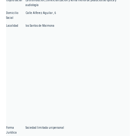
Objeto Social
La distribución, comercialización y venta menor de productos de óptica y
audiología
Domicilio
Calle Alferez Aguilar , 6
Social
Localidad
los Santos de Maimona
Forma
Sociedad limitada unipersonal
Jurídica