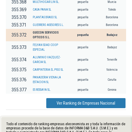
355.368
MULTIHOGAR LIN SL.
pequeña
Murcia
355.369
CASA PANA SL
pequeña
Toledo
355.370
PLANTAS BRASO SL
pequeña
Barcelona
355.371
GUERRERO ASESORES S.L.
pequeña
Barcelona
GUECON SERVICIOS
355.372
pequeña
Badajoz
OPTICOS S.L.
FELYAN SDAD COOP
355.373
pequeña
Badajoz
ESPECIAL
ALUMINIO VAZQUEZ-
355.374
pequeña
Tenerife
GARCIA SL
355.375
CARPINTERIA EL PISO SL
pequeña
Valencia
PANADERIA VIENA-LA
355.376
pequeña
Coruña
ESTACION SL
355.377
ES RESSAYA SL.
pequeña
Gerona
Ver Ranking de Empresas Nacional
Todo el contenido de ranking-empresas.eleconomista.es y toda la información de
empresas procede de la base de datos de INFORMA D&B S.A.U. (S.M.E.) y es