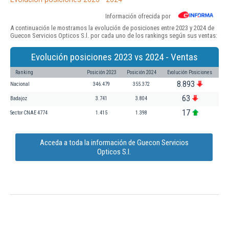
Información ofrecida por
A continuación le mostramos la evolución de posiciones entre 2023 y 2024 de
Guecon Servicios Opticos S.l. por cada uno de los rankings según sus ventas:
Evolución posiciones 2023 vs 2024 - Ventas
Ranking
Posición 2023
Posición 2024
Evolución Posiciones
8.893
Nacional
346.479
355.372
63
Badajoz
3.741
3.804
17
Sector CNAE 4774
1.415
1.398
Acceda a toda la información de Guecon Servicios
Opticos S.l.