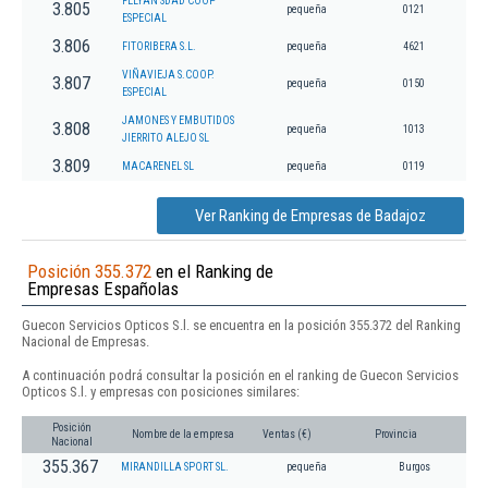
FELYAN SDAD COOP
3.805
pequeña
0121
ESPECIAL
3.806
FITORIBERA S.L.
pequeña
4621
VIÑAVIEJA S.COOP.
3.807
pequeña
0150
ESPECIAL
JAMONES Y EMBUTIDOS
3.808
pequeña
1013
JIERRITO ALEJO SL
3.809
MACARENEL SL
pequeña
0119
Ver Ranking de Empresas de Badajoz
Posición 355.372
en el Ranking de
Empresas Españolas
Guecon Servicios Opticos S.l. se encuentra en la posición 355.372 del Ranking
Nacional de Empresas.
A continuación podrá consultar la posición en el ranking de Guecon Servicios
Opticos S.l. y empresas con posiciones similares:
Posición
Nombre de la empresa
Ventas (€)
Provincia
Nacional
355.367
MIRANDILLA SPORT SL.
pequeña
Burgos