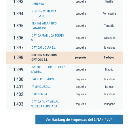
1.393
pequeña
Sevilla
LIMITADA.
GESTION COMERCIAL
1.394
pequeña
Pontevedra
OPTICA SL
DENTAL ATLANTICO
1.395
pequeña
Tenerife
CANARIAS SL
OPTICA MARIUCA TORRES
1.396
pequeña
Albacete
SL
1.397
OPTICAS JOLRA S.L.
pequeña
Barcelona
GUECON SERVICIOS
1.398
pequeña
Badajoz
OPTICOS S.L.
INSTITUTE GEORGES LOPEZ
1.399
pequeña
Madrid
SPAIN SL
1.400
CAT DEPIL GRUP SL
pequeña
Barcelona
1.401
FAMINGUEZ SL.
pequeña
Burgos
1.402
ORTOGIM SA
pequeña
Barcelona
OPTICA PUNT VISUAL
1.403
pequeña
Tarragona
SOCIEDAD LIMITADA.
Ver Ranking de Empresas del CNAE 4774