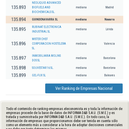
NEOLIQUID ADVANCED
135.893
BIOFUELS AND
mediana
Madrid
BIOCHEMICALS SL.
135.894
GUINDENAVARRA SL
mediana
Navarra
RUBINAT ELECTRONICA
135.895
mediana
Lérida
INDUSTRIAL SL
MISTER CHEF
135.896
CORPORACION HOSTELERA
mediana
Valencia
SL.
INMOBILIARIA MOLINS
135.897
mediana
Barcelona
DOS SL
135.898
SOUVESTAR 16 SL.
mediana
Barcelona
135.899
GEL-FUX SL
mediana
Baleares
Ver Ranking de Empresas Nacional
Todo el contenido de ranking-empresas.eleconomista.es y toda la información de
empresas procede de la base de datos de INFORMA D&B S.A.U. (S.M.E.) y es
tratada y suministrada por INFORMA D&B S.A.U. (S.M.E.). En todo caso, la
información de empresas que proporcionamos debe ser tenida en cuenta sólo
como un elemento más a considerar a la hora de adoptar decisiones comerciales
y no debe por tanto determinar las mismas.