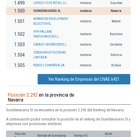
1.499
UVESCO FOOD RETAIL, S.L.
mediana
Gipuzkoa
1.500
GUINDENAVARRA SL
mediana
Navarra
BERMATIER DEVELOPMENT
1.501
mediana
Madrid
SELECTION SL.
HPH PALLARS
1.502
mediana
Barcelona
PARTICIPACION S.L.
1.503
CASADO INVERSIONES S.L.
mediana
Cantabria
CERDAGROUP SOCIEDAD
1.504
mediana
Valencia
LIMITADA.
1.505
BERGE Y COMPAÑIA, SA
mediana
Bizkaia
Ver Ranking de Empresas del CNAE 6421
Posición 2.292
en la provincia de
Navarra
Guindenavarra Sl se encuentra en la posición 2.292 del Ranking de Navarra.
A continuación podrá consultar la posición en el ranking de Guindenavarra Sl y
empresas con posiciones similares:
Posición
Sector
Nombre de la empresa
Ventas (€)