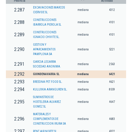
Provincia
Actividad
EXCAVACIONES MARCOS
2.287
mediana
4312
CIERVIDE SL
CONSTRUCCIONES
2.288
mediana
4101
IBARROLA PIEROLA SL
CONSTRUCCIONES
2.289
mediana
4101
IGNACIO CHIVITE SL.
GESTION Y
2.290
APARCAMIENTOS
mediana
5221
PAMPLONA SA
GARCIA LEGARRA
2.291
mediana
2563
SOCIEDAD ANONIMA.
2.292
GUINDENAVARRA SL
mediana
6421
2.293
BREEDNA PET FOOD SL.
mediana
4621
2.294
KULUXKA ARANGUREN SL.
mediana
8559
SUMINISTROS DE
2.295
HOSTELERIA ALVAREZ
mediana
4647
GOMEZ SL
MATERIALES Y
2.296
COMPLEMENTOS DE
mediana
4683
CONSTRUCCION IRURA SA
2.297
RENT AIR NORTE SL.
mediana
4322