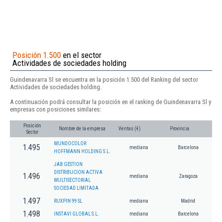
Posición 1.500
en el sector
Actividades de sociedades holding
Guindenavarra Sl se encuentra en la posición 1.500 del Ranking del sector
Actividades de sociedades holding.
A continuación podrá consultar la posición en el ranking de Guindenavarra Sl y
empresas con posiciones similares:
Posición
Nombre de la empresa
Ventas (€)
Provincia
Sector
MUNDOCOLOR
1.495
mediana
Barcelona
HOFFMANN HOLDING S.L.
JAB GESTION
DISTRIBUCION ACTIVA
1.496
mediana
Zaragoza
MULTISECTORIAL
SOCIEDAD LIMITADA
1.497
RUXPIN 99 SL
mediana
Madrid
1.498
INSTAVI GLOBAL S.L.
mediana
Barcelona