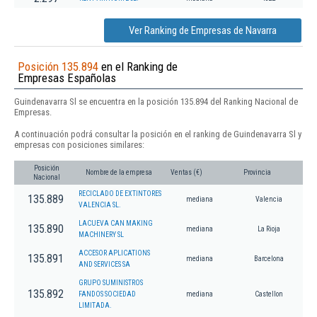
Ver Ranking de Empresas de Navarra
Posición 135.894
en el Ranking de
Empresas Españolas
Guindenavarra Sl se encuentra en la posición 135.894 del Ranking Nacional de
Empresas.
A continuación podrá consultar la posición en el ranking de Guindenavarra Sl y
empresas con posiciones similares:
Posición
Nombre de la empresa
Ventas (€)
Provincia
Nacional
RECICLADO DE EXTINTORES
135.889
mediana
Valencia
VALENCIA SL.
LACUEVA CAN MAKING
135.890
mediana
La Rioja
MACHINERY SL
ACCESOR APLICATIONS
135.891
mediana
Barcelona
AND SERVICES SA
GRUPO SUMINISTROS
135.892
FANDOS SOCIEDAD
mediana
Castellon
LIMITADA.