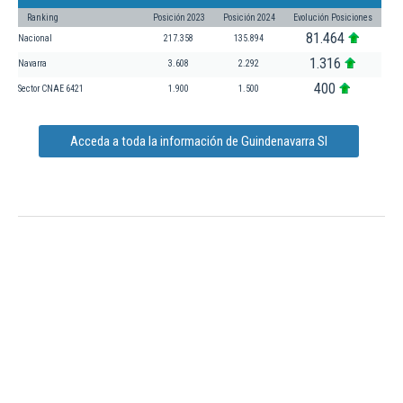
Ranking
Posición 2023
Posición 2024
Evolución Posiciones
81.464
Nacional
217.358
135.894
1.316
Navarra
3.608
2.292
400
Sector CNAE 6421
1.900
1.500
Acceda a toda la información de Guindenavarra Sl