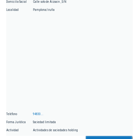
Domicilio Social
Calle soto de Aizoain , S/N
Localidad
Pamplona/iruña
Teléfono
94830...
Forma Jurídica
Sociedad limitada
Actividad
Actividades de sociedades holding