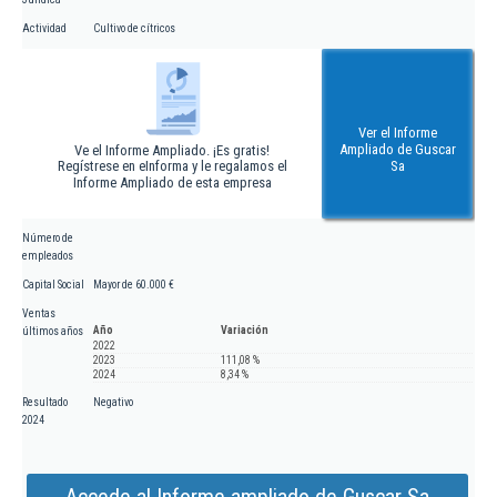
Actividad
Cultivo de cítricos
Ver el Informe
Ampliado de Guscar
Ve el Informe Ampliado. ¡Es gratis!
Regístrese en eInforma y le regalamos el
Sa
Informe Ampliado de esta empresa
Número de
empleados
Capital Social
Mayor de 60.000 €
Ventas
Año
Variación
últimos años
2022
2023
111,08 %
2024
8,34 %
Resultado
Negativo
2024