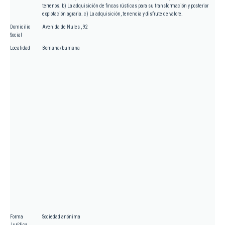
terrenos. b) La adquisición de fincas rústicas para su transformación y posterior
explotación agraria. c) La adquisición, tenencia y disfrute de valore.
Domicilio
Avenida de Nules , 92
Social
Localidad
Borriana/burriana
Forma
Sociedad anónima
Jurídica