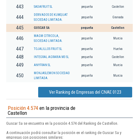
443
SADAFRUIT SL
pequeña
Castellon
DERIVADOS DE KUMQUAT
444
pequeña
Granada
SOCIEDAD LIMITADA.
445
GUSCAR SA
pequeña
Castellon
MAGM CITRICOLA,
446
pequeña
Murcia
SOCIEDAD LIMITADA.
447
TOJALILLOS FRUIT SL
pequeña
Huelva
448
INTEGRAL AGRARIA M3 SL
pequeña
Castellon
449
ANYFRAN SL
pequeña
Murcia
MONJASLEMON SOCIEDAD
450
pequeña
Murcia
LIMITADA.
Ver Ranking de Empresas del CNAE 0123
Posición 4.574
en la provincia de
Castellon
Guscar Sa se encuentra en la posición 4.574 del Ranking de Castellon.
A continuación podrá consultar la posición en el ranking de Guscar Sa y
empresas con posiciones similares: