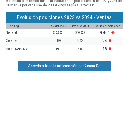
A continuación le mostramos la evolución de posiciones entre 2023 y 2024 de
Guscar Sa por cada uno de los rankings según sus ventas:
Evolución posiciones 2023 vs 2024 - Ventas
Ranking
Posición 2023
Posición 2024
Evolución Posiciones
9.461
Nacional
330.862
340.323
24
Castellon
4.550
4.574
15
Sector CNAE 0123
430
445
Acceda a toda la información de Guscar Sa