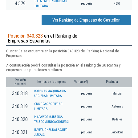
DATA ENERGY SOCIEDAD
4.579
pequeña
4650
LIMITADA.
Ver Ranking de Empresas de Castellon
Posición 340.323
en el Ranking de
Empresas Españolas
Guscar Sa se encuentra en la posición 340.323 del Ranking Nacional de
Empresas.
A continuación podrá consultar la posición en el ranking de Guscar Sa y
empresas con posiciones similares:
Posición
Nombre de la empresa
Ventas (€)
Provincia
Nacional
RODENAS MAQUINARIA
340.318
pequeña
Murcia
SOCIEDAD LIMITADA.
CBC GRAO SOCIEDAD
340.319
pequeña
Asturias
LIMITADA.
HISPAWORKS IBERICA
340.320
pequeña
Badajoz
TELECOMUNICACIONES SL
INVERSIONES BALAGUER
340.321
pequeña
Barcelona
JUCA SL