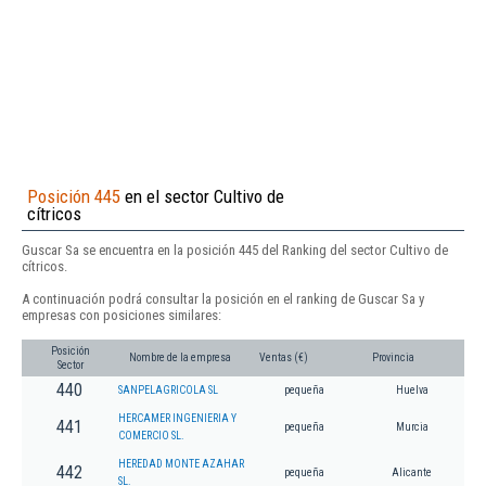
Posición 445
en el sector Cultivo de
cítricos
Guscar Sa se encuentra en la posición 445 del Ranking del sector Cultivo de
cítricos.
A continuación podrá consultar la posición en el ranking de Guscar Sa y
empresas con posiciones similares:
Posición
Nombre de la empresa
Ventas (€)
Provincia
Sector
440
SANPELAGRICOLA SL
pequeña
Huelva
HERCAMER INGENIERIA Y
441
pequeña
Murcia
COMERCIO SL.
HEREDAD MONTE AZAHAR
442
pequeña
Alicante
SL.