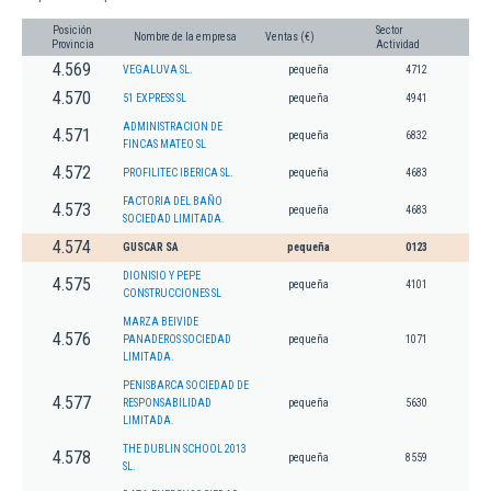
Posición
Sector
Nombre de la empresa
Ventas (€)
Provincia
Actividad
4.569
VEGALUVA SL.
pequeña
4712
4.570
51 EXPRESS SL
pequeña
4941
ADMINISTRACION DE
4.571
pequeña
6832
FINCAS MATEO SL
4.572
PROFILITEC IBERICA SL.
pequeña
4683
FACTORIA DEL BAÑO
4.573
pequeña
4683
SOCIEDAD LIMITADA.
4.574
GUSCAR SA
pequeña
0123
DIONISIO Y PEPE
4.575
pequeña
4101
CONSTRUCCIONES SL
MARZA BEIVIDE
4.576
PANADEROS SOCIEDAD
pequeña
1071
LIMITADA.
PENISBARCA SOCIEDAD DE
4.577
RESPONSABILIDAD
pequeña
5630
LIMITADA.
THE DUBLIN SCHOOL 2013
4.578
pequeña
8559
SL.