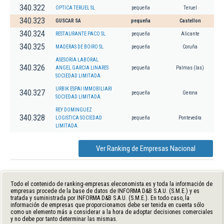
340.322
OPTICA TERUEL SL
pequeña
Teruel
340.323
GUSCAR SA
pequeña
Castellon
340.324
RESTAURANTE PACO SL
pequeña
Alicante
340.325
MADERAS DE BOIRO SL
pequeña
Coruña
ASESORIA LABORAL
340.326
ANGEL GARCIA LINARES
pequeña
Palmas (las)
SOCIEDAD LIMITADA
URBIK ESPAI IMMOBILIARI
340.327
pequeña
Gerona
SOCIEDAD LIMITADA.
REY DOMINGUEZ
340.328
LOGISTICA SOCIEDAD
pequeña
Pontevedra
LIMITADA.
Ver Ranking de Empresas Nacional
Todo el contenido de ranking-empresas.eleconomista.es y toda la información de
empresas procede de la base de datos de INFORMA D&B S.A.U. (S.M.E.) y es
tratada y suministrada por INFORMA D&B S.A.U. (S.M.E.). En todo caso, la
información de empresas que proporcionamos debe ser tenida en cuenta sólo
como un elemento más a considerar a la hora de adoptar decisiones comerciales
y no debe por tanto determinar las mismas.