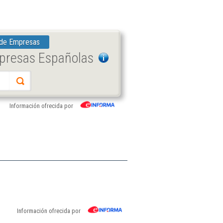
 de Empresas
mpresas Españolas
Información ofrecida por
Información ofrecida por