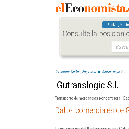
Ranking Nacio
Consulte la posición
Buscar:
Directorio Ranking Empresas
Gutranslogic S.l.
Gutranslogic S.l.
Transporte de mercancías por carretera | Ba
Datos comerciales de G
La información del Ranking que ocupa Gutran