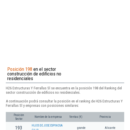
Posición 198
en el sector
construcción de edificios no
residenciales
H26 Estructuras Y Ferrallas Sl se encuentra en la posición 198 del Ranking del
sector construcción de edificios no residenciales.
A continuación podrá consultar la posición en el ranking de H26 Estructuras Y
Ferrallas Sl y empresas con posiciones similares:
Posición
Nombre de la empresa
Ventas (€)
Provincia
Sector
HIJOS DE JOSE ESPINOSA
193
grande
Alicante