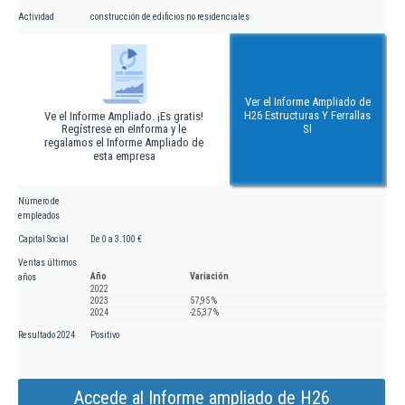
Actividad
construcción de edificios no residenciales
Ver el Informe Ampliado de
H26 Estructuras Y Ferrallas
Ve el Informe Ampliado. ¡Es gratis!
Regístrese en eInforma y le
Sl
regalamos el Informe Ampliado de
esta empresa
Número de
empleados
Capital Social
De 0 a 3.100 €
Ventas últimos
Año
Variación
años
2022
2023
57,95 %
2024
-25,37 %
Resultado 2024
Positivo
Accede al Informe ampliado de H26