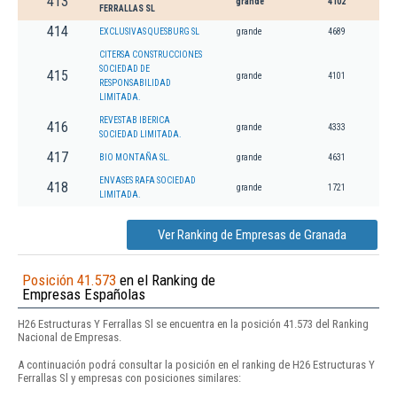
413
grande
4102
FERRALLAS SL
414
EXCLUSIVAS QUESBURG SL
grande
4689
CITERSA CONSTRUCCIONES
SOCIEDAD DE
415
grande
4101
RESPONSABILIDAD
LIMITADA.
REVESTAB IBERICA
416
grande
4333
SOCIEDAD LIMITADA.
417
BIO MONTAÑA SL.
grande
4631
ENVASES RAFA SOCIEDAD
418
grande
1721
LIMITADA.
Ver Ranking de Empresas de Granada
Posición 41.573
en el Ranking de
Empresas Españolas
H26 Estructuras Y Ferrallas Sl se encuentra en la posición 41.573 del Ranking
Nacional de Empresas.
A continuación podrá consultar la posición en el ranking de H26 Estructuras Y
Ferrallas Sl y empresas con posiciones similares: