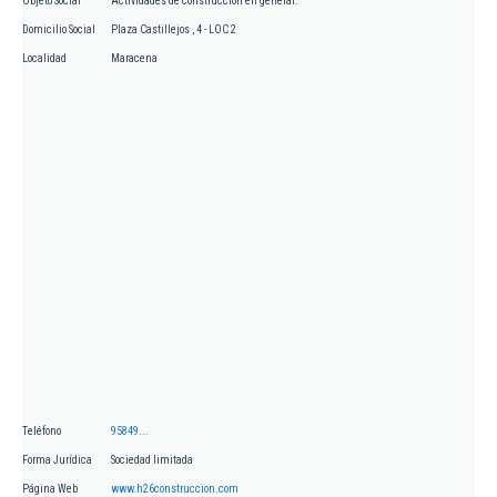
Objeto Social
Actividades de construcción en general.
Domicilio Social
Plaza Castillejos , 4 - LOC 2
Localidad
Maracena
Teléfono
95849...
Forma Jurídica
Sociedad limitada
Página Web
www.h26construccion.com