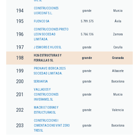
GIL SL
CONSTRUCCIONES
194
grande
Murcia
UORCONF S.L.
195
FUENCO SA
5.799.575
Ávila
CONSTRUCCIONES PRIETO
196
LEON SOCIEDAD
5.766.136
Zamora
LIMITADA.
197
J ESMORIS E HIJOS SL
grande
Coruña
H26 ESTRUCTURAS Y
198
grande
Granada
FERRALLAS SL
PRONAVE IBERICA 2025
199
grande
Albacete
SOCIEDAD LIMITADA.
200
SERXAR SA
grande
Barcelona
VALLADOS Y
201
CONSTRUCCIONES
grande
Murcia
INVERAMEL SL
MACRI 07 OBRAS Y
202
grande
Valencia
ESTRUCTURAS SL
CONSTRUCCIONS I
203
CIMENTACIONS VINT ZERO
grande
Barcelona
TRES SL