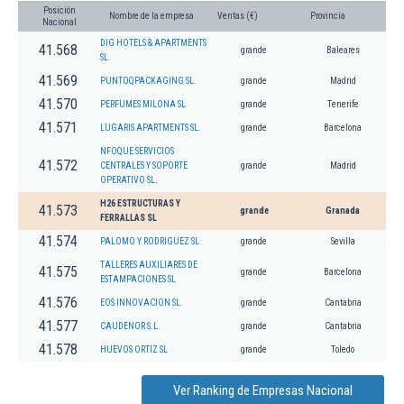
Posición
Nombre de la empresa
Ventas (€)
Provincia
Nacional
DIG HOTELS & APARTMENTS
41.568
grande
Baleares
SL.
41.569
PUNTOQPACKAGING SL.
grande
Madrid
41.570
PERFUMES MILONA SL
grande
Tenerife
41.571
LUGARIS APARTMENTS SL.
grande
Barcelona
NFOQUE SERVICIOS
41.572
CENTRALES Y SOPORTE
grande
Madrid
OPERATIVO SL.
H26 ESTRUCTURAS Y
41.573
grande
Granada
FERRALLAS SL
41.574
PALOMO Y RODRIGUEZ SL
grande
Sevilla
TALLERES AUXILIARES DE
41.575
grande
Barcelona
ESTAMPACIONES SL
41.576
EOS INNOVACION SL.
grande
Cantabria
41.577
CAUDENOR S.L.
grande
Cantabria
41.578
HUEVOS ORTIZ SL
grande
Toledo
Ver Ranking de Empresas Nacional