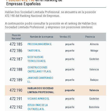
Empresas Españolas
Hablan Dos Sociedad Limitada Profesional. se encuentra en la posición
472.190 del Ranking Nacional de Empresas.
A continuación podrá consultar la posición en el ranking de Hablan Dos
Sociedad Limitada Profesional. y empresas con posiciones similares:
Posición
Nombre de la empresa
Ventas (€)
Provincia
Nacional
472.185
PROCOALMAGRERA SL
pequeña
Almería
472.186
TAISTORE SL.
pequeña
Málaga
SICOF NUEVAS
472.187
pequeña
Castellon
TECNOLOGIAS SL
CONSTRUCCIONES
472.188
pequeña
Valencia
CASTELLANO Y PLA SL
JAMONES CAMPEANDO
472.189
pequeña
Badajoz
S.L.
HABLAN DOS SOCIEDAD
472.190
pequeña
Valencia
LIMITADA PROFESIONAL.
472.191
VICIANO APARICI SL
pequeña
Castellon
ESTUDI PARC DE LA
472.192
pequeña
Barcelona
CIUTADELLA SL.