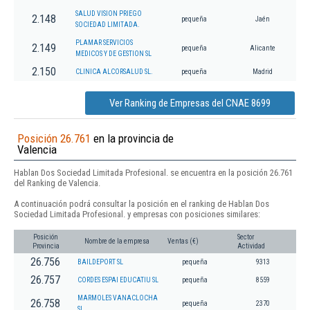
SALUD VISION PRIEGO
2.148
pequeña
Jaén
SOCIEDAD LIMITADA.
PLAMAR SERVICIOS
2.149
pequeña
Alicante
MEDICOS Y DE GESTION SL
2.150
CLINICA ALCORSALUD SL.
pequeña
Madrid
Ver Ranking de Empresas del CNAE 8699
Posición 26.761
en la provincia de
Valencia
Hablan Dos Sociedad Limitada Profesional. se encuentra en la posición 26.761
del Ranking de Valencia.
A continuación podrá consultar la posición en el ranking de Hablan Dos
Sociedad Limitada Profesional. y empresas con posiciones similares:
Posición
Sector
Nombre de la empresa
Ventas (€)
Provincia
Actividad
26.756
BAILDEPORT SL
pequeña
9313
26.757
CORDES ESPAI EDUCATIU SL
pequeña
8559
MARMOLES VANACLOCHA
26.758
pequeña
2370
SL