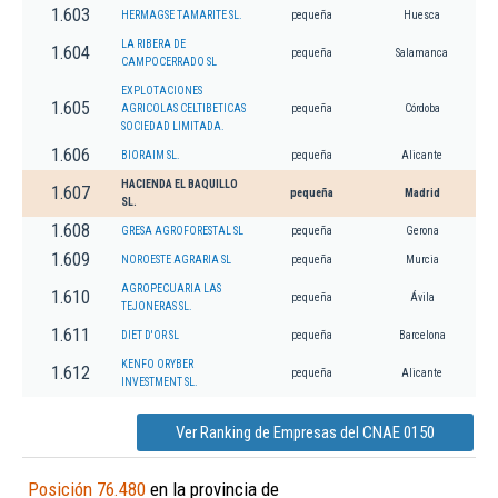
1.603
HERMAGSE TAMARITE SL.
pequeña
Huesca
LA RIBERA DE
1.604
pequeña
Salamanca
CAMPOCERRADO SL
EXPLOTACIONES
1.605
AGRICOLAS CELTIBETICAS
pequeña
Córdoba
SOCIEDAD LIMITADA.
1.606
BIORAIM SL.
pequeña
Alicante
HACIENDA EL BAQUILLO
1.607
pequeña
Madrid
SL.
1.608
GRESA AGROFORESTAL SL
pequeña
Gerona
1.609
NOROESTE AGRARIA SL
pequeña
Murcia
AGROPECUARIA LAS
1.610
pequeña
Ávila
TEJONERAS SL.
1.611
DIET D'OR SL
pequeña
Barcelona
KENFO ORYBER
1.612
pequeña
Alicante
INVESTMENT SL.
Ver Ranking de Empresas del CNAE 0150
Posición 76.480
en la provincia de