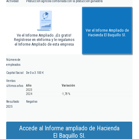
Actividad
Producción agrícola combinada con la producción ganadera
Ver el Informe Ampliado de
Hacienda El Baquillo Sl.
Ve el Informe Ampliado. ¡Es gratis!
Regístrese en eInforma y le regalamos
el Informe Ampliado de esta empresa
Número de
empleados
Capital Social
De 0 a 3.100 €
Ventas
Año
Variación
últimos años
2023
2024
-1,78 %
Resultado
Negativo
2025
Accede al Informe ampliado de Hacienda
El Baquillo Sl.