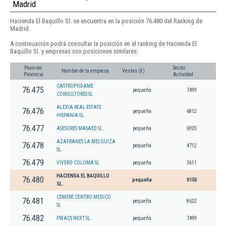
Madrid
Hacienda El Baquillo Sl. se encuentra en la posición 76.480 del Ranking de
Madrid.
A continuación podrá consultar la posición en el ranking de Hacienda El
Baquillo Sl. y empresas con posiciones similares:
Posición
Sector
Nombre de la empresa
Ventas (€)
Provincia
Actividad
CASTROPODAME
76.475
pequeña
7499
CONSULTORES SL
ALEXIA REAL ESTATE
76.476
pequeña
6812
HISPANIA SL.
76.477
ASESORES MASAED SL.
pequeña
6920
AZAFRANES LA MELGUIZA
76.478
pequeña
4712
SL.
76.479
VIVERO COLOMA SL
pequeña
5611
HACIENDA EL BAQUILLO
76.480
pequeña
0150
SL.
CEMERE CENTRO MEDICO
76.481
pequeña
8622
SL
76.482
PWACS NEXT SL.
pequeña
7499