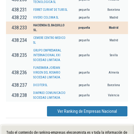
TECNOLOGICA SL
438.231
FERRET CURVAT DE TUBS SL
pequeña
Barcelona
438.232
VIVERO COLOMA SL
pequeña
Madrid
HACIENDA EL BAQUILLO
438.233
pequeña
Madrid
SL.
CEMERE CENTRO MEDICO
438.234
pequeña
Madrid
SL
GRUPO EMPRESARIAL
438.235
INTERNACIONAL XXI
pequeña
Sevilla
SOCIEDAD LIMITADA.
FUNERARIA JORDAN
438.236
VIRGEN DEL ROSARIO
pequeña
Almería
SOCIEDAD LIMITADA.
438.237
DICOTER SL
pequeña
Barcelona
DIAPASO COMUNICACIO
438.238
pequeña
Valencia
SOCIEDAD LIMITADA.
Ver Ranking de Empresas Nacional
Todo el contenido de ranking-empresas.eleconomista.es y toda la información de