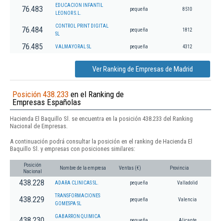
EDUCACION INFANTIL
76.483
pequeña
8510
LEONOR S.L.
CONTROL PRINT DIGITAL
76.484
pequeña
1812
SL
76.485
VALMAYORAL SL
pequeña
4312
Ver Ranking de Empresas de Madrid
Posición 438.233
en el Ranking de
Empresas Españolas
Hacienda El Baquillo Sl. se encuentra en la posición 438.233 del Ranking
Nacional de Empresas.
A continuación podrá consultar la posición en el ranking de Hacienda El
Baquillo Sl. y empresas con posiciones similares:
Posición
Nombre de la empresa
Ventas (€)
Provincia
Nacional
438.228
ADARA CLINICAS SL.
pequeña
Valladolid
TRANSFORMACIONES
438.229
pequeña
Valencia
GOMESPA SL
GABARRON QUIMICA
438.230
pequeña
Alicante