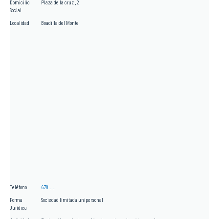
Domicilio
Plaza de la cruz , 2
Social
Localidad
Boadilla del Monte
Teléfono
678.....
Forma
Sociedad limitada unipersonal
Jurídica