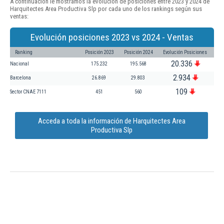
A continuación le mostramos la evolución de posiciones entre 2023 y 2024 de
Harquitectes Area Productiva Slp por cada uno de los rankings según sus
ventas:
Evolución posiciones 2023 vs 2024 - Ventas
Ranking
Posición 2023
Posición 2024
Evolución Posiciones
20.336
Nacional
175.232
195.568
2.934
Barcelona
26.869
29.803
109
Sector CNAE 7111
451
560
Acceda a toda la información de Harquitectes Area
Productiva Slp