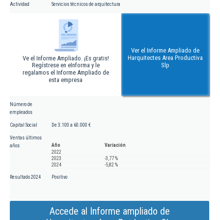
Actividad
Servicios técnicos de arquitectura
Ver el Informe Ampliado de
Harquitectes Area Productiva
Ve el Informe Ampliado. ¡Es gratis!
Regístrese en eInforma y le
Slp
regalamos el Informe Ampliado de
esta empresa
Número de
empleados
Capital Social
De 3.100 a 60.000 €
Ventas últimos
Año
Variación
años
2022
2023
-3,77 %
2024
-5,82 %
Resultado 2024
Positivo
Accede al Informe ampliado de