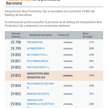
Barcelona
Harquitectes Area Productiva Slp se encuentra en la posición 29.803 del
Ranking de Barcelona.
A continuación podrá consultar la posición en el ranking de Harquitectes Area
Productiva Slp y empresas con posiciones similares:
Posición
Sector
Nombre de la empresa
Ventas (€)
Provincia
Actividad
29.798
FRETANKEN SA
mediana
2712
29.799
INTRASER 2000 SL
mediana
2899
29.800
AN CONNECT 05 S.L.
mediana
6190
29.801
2010 TRANSLLARG SL
mediana
4941
29.802
FRUITS SECS ROSET S.L.
mediana
4721
HARQUITECTES AREA
29.803
mediana
7111
PRODUCTIVA SLP
FALCONERA DE GESTIONS
29.804
mediana
4650
SL
29.805
MARTIN'S FACTORY SL
mediana
7911
INNOVACION Y
29.806
DESARROLLO DE ADITIVOS
mediana
2030
SL.