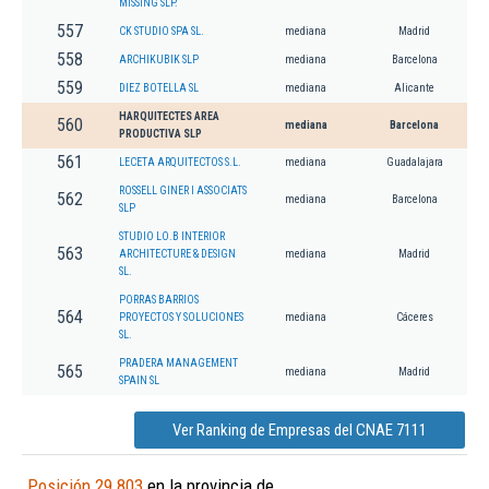
MISSING SLP.
557
CK STUDIO SPA SL.
mediana
Madrid
558
ARCHIKUBIK SLP
mediana
Barcelona
559
DIEZ BOTELLA SL
mediana
Alicante
HARQUITECTES AREA
560
mediana
Barcelona
PRODUCTIVA SLP
561
LECETA ARQUITECTOS S.L.
mediana
Guadalajara
ROSSELL GINER I ASSOCIATS
562
mediana
Barcelona
SLP
STUDIO LO.B INTERIOR
563
ARCHITECTURE & DESIGN
mediana
Madrid
SL.
PORRAS BARRIOS
564
PROYECTOS Y SOLUCIONES
mediana
Cáceres
SL.
PRADERA MANAGEMENT
565
mediana
Madrid
SPAIN SL
Ver Ranking de Empresas del CNAE 7111
Posición 29.803
en la provincia de