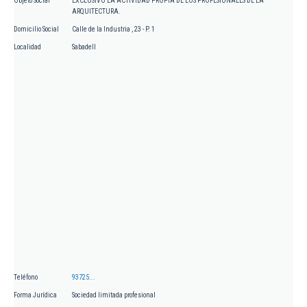
Objeto Social
EXCLUSIVO LA ACTIVIDAD PROPIA DE LOS PROFESIONALES DE LA
ARQUITECTURA.
Domicilio Social
Calle de la Industria , 23 - P. 1
Localidad
Sabadell
Teléfono
93725...
Forma Jurídica
Sociedad limitada profesional