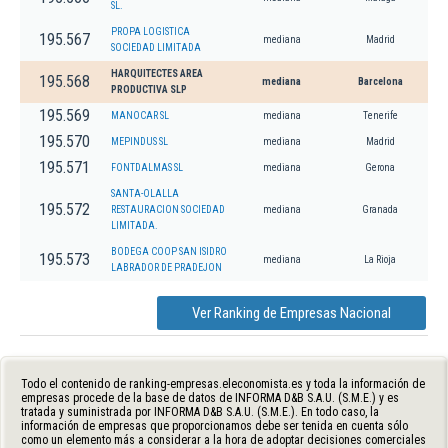
SL.
PROPA LOGISTICA
195.567
mediana
Madrid
SOCIEDAD LIMITADA
HARQUITECTES AREA
195.568
mediana
Barcelona
PRODUCTIVA SLP
195.569
MANOCAR SL
mediana
Tenerife
195.570
MEPINDUS SL
mediana
Madrid
195.571
FONTDALMAS SL
mediana
Gerona
SANTA-OLALLA
195.572
RESTAURACION SOCIEDAD
mediana
Granada
LIMITADA.
BODEGA COOP SAN ISIDRO
195.573
mediana
La Rioja
LABRADOR DE PRADEJON
Ver Ranking de Empresas Nacional
Todo el contenido de ranking-empresas.eleconomista.es y toda la información de
empresas procede de la base de datos de INFORMA D&B S.A.U. (S.M.E.) y es
tratada y suministrada por INFORMA D&B S.A.U. (S.M.E.). En todo caso, la
información de empresas que proporcionamos debe ser tenida en cuenta sólo
como un elemento más a considerar a la hora de adoptar decisiones comerciales