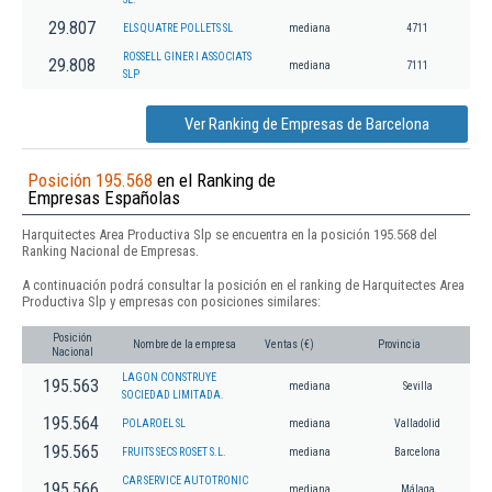
29.807
ELS QUATRE POLLETS SL
mediana
4711
ROSSELL GINER I ASSOCIATS
29.808
mediana
7111
SLP
Ver Ranking de Empresas de Barcelona
Posición 195.568
en el Ranking de
Empresas Españolas
Harquitectes Area Productiva Slp se encuentra en la posición 195.568 del
Ranking Nacional de Empresas.
A continuación podrá consultar la posición en el ranking de Harquitectes Area
Productiva Slp y empresas con posiciones similares:
Posición
Nombre de la empresa
Ventas (€)
Provincia
Nacional
LAGON CONSTRUYE
195.563
mediana
Sevilla
SOCIEDAD LIMITADA.
195.564
POLAROEL SL
mediana
Valladolid
195.565
FRUITS SECS ROSET S.L.
mediana
Barcelona
CAR SERVICE AUTOTRONIC
195.566
mediana
Málaga