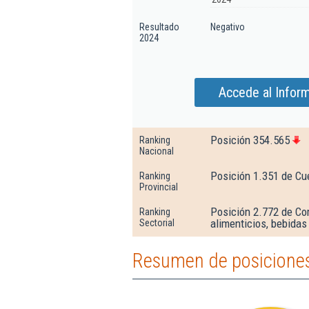
Resultado
Negativo
2024
Accede al Infor
Posición 354.565
Ranking
Nacional
Posición 1.351 de C
Ranking
Provincial
Posición 2.772 de Com
Ranking
alimenticios, bebidas
Sectorial
Resumen de posiciones