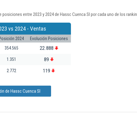
e posiciones entre 2023 y 2024 de Hassc Cuenca Sl por cada uno de los ranki
023 vs 2024 - Ventas
Posición 2024
Evolución Posiciones
22.888
354.565
89
1.351
119
2.772
ión de Hassc Cuenca Sl