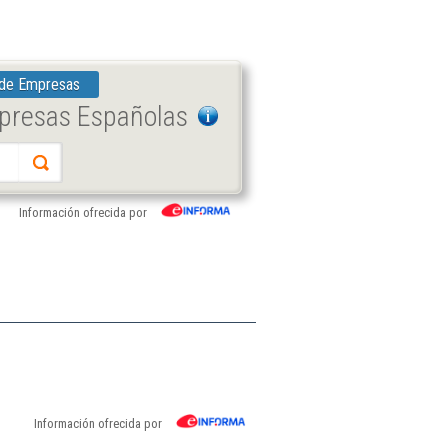
 de Empresas
mpresas Españolas
Información ofrecida por
Información ofrecida por