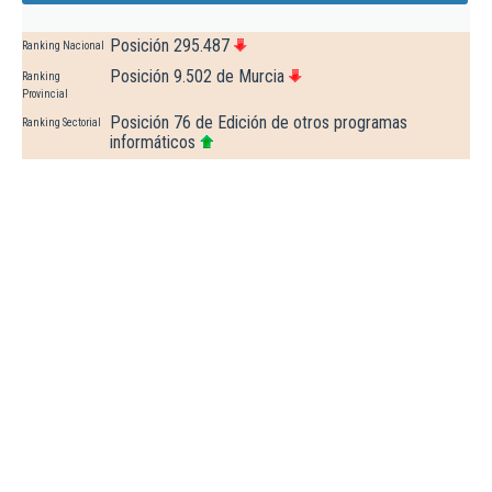
Posición 295.487
Ranking Nacional
Posición 9.502 de Murcia
Ranking
Provincial
Posición 76 de Edición de otros programas
Ranking Sectorial
informáticos