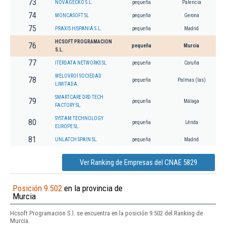
73
NOVAGECKO S.L.
pequeña
Palencia
74
MONCASOFT SL
pequeña
Gerona
75
PRAXIS HISPANIA S.L.
pequeña
Madrid
HCSOFT PROGRAMACION
76
pequeña
Murcia
S.L.
77
ITERDATA NETWORKS SL
pequeña
Coruña
WELOVROI SOCIEDAD
78
pequeña
Palmas (las)
LIMITADA.
SMARTCARE DRD TECH
79
pequeña
Málaga
FACTORY SL.
SYSTAM TECHNOLOGY
80
pequeña
Lérida
EUROPE SL.
81
UNLATCH SPAIN SL.
pequeña
Madrid
Ver Ranking de Empresas del CNAE 5829
Posición 9.502
en la provincia de
Murcia
Hcsoft Programacion S.l. se encuentra en la posición 9.502 del Ranking de
Murcia.