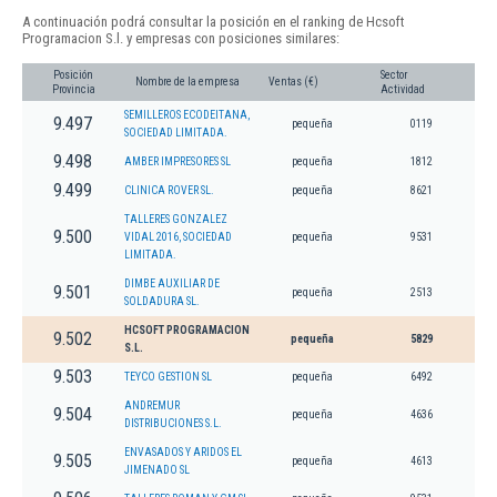
A continuación podrá consultar la posición en el ranking de Hcsoft
Programacion S.l. y empresas con posiciones similares:
Posición
Sector
Nombre de la empresa
Ventas (€)
Provincia
Actividad
SEMILLEROS ECODEITANA,
9.497
pequeña
0119
SOCIEDAD LIMITADA.
9.498
AMBER IMPRESORES SL
pequeña
1812
9.499
CLINICA ROVER SL.
pequeña
8621
TALLERES GONZALEZ
9.500
VIDAL 2016, SOCIEDAD
pequeña
9531
LIMITADA.
DIMBE AUXILIAR DE
9.501
pequeña
2513
SOLDADURA SL.
HCSOFT PROGRAMACION
9.502
pequeña
5829
S.L.
9.503
TEYCO GESTION SL
pequeña
6492
ANDREMUR
9.504
pequeña
4636
DISTRIBUCIONES S.L.
ENVASADOS Y ARIDOS EL
9.505
pequeña
4613
JIMENADO SL