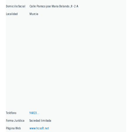
Domicilio Social
Calle Parroco jose Maria Belando , 8 - 2 A
Localidad
Murcia
Teléfono
96823...
Forma Jurídica
Sociedad limitada
Página Web
www.hcsoft.net