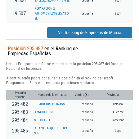
9.506
TALLERES ROMAN Y GM SL
pequeña
9531
REPARACIONES
9.507
AUTOMOVILES GERVASIO
pequeña
9531
SL
Ver Ranking de Empresas de Murcia
Posición 295.487
en el Ranking de
Empresas Españolas
Hcsoft Programacion S.l. se encuentra en la posición 295.487 del Ranking
Nacional de Empresas.
A continuación podrá consultar la posición en el ranking de Hcsoft
Programacion S.l. y empresas con posiciones similares:
Posición
Nombre de la empresa
Ventas (€)
Provincia
Nacional
295.482
CORDOPUR PISCINAS SL.
pequeña
Córdoba
295.483
AMAROSOL SL
pequeña
Alicante
295.484
SBD CEAR SL
pequeña
Barcelona
ABANTE ARQUITECTURA
295.485
pequeña
Lugo
SLP