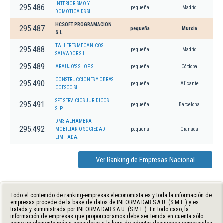
INTERIORISMO Y
295.486
pequeña
Madrid
DOMOTICA DS SL.
HCSOFT PROGRAMACION
295.487
pequeña
Murcia
S.L.
TALLERES MECANICOS
295.488
pequeña
Madrid
SALVADOR S.L.
295.489
ARAUJO'S SHOP SL
pequeña
Córdoba
CONSTRUCCIONES Y OBRAS
295.490
pequeña
Alicante
COESCO SL
SFT SERVICIOS JURIDICOS
295.491
pequeña
Barcelona
SLP.
DM3 ALHAMBRA
295.492
MOBILIARIO SOCIEDAD
pequeña
Granada
LIMITADA.
Ver Ranking de Empresas Nacional
Todo el contenido de ranking-empresas.eleconomista.es y toda la información de
empresas procede de la base de datos de INFORMA D&B S.A.U. (S.M.E.) y es
tratada y suministrada por INFORMA D&B S.A.U. (S.M.E.). En todo caso, la
información de empresas que proporcionamos debe ser tenida en cuenta sólo
como un elemento más a considerar a la hora de adoptar decisiones comerciales