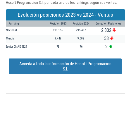
Hcsoft Programacion S.l. por cada uno de los rankings según sus ventas:
Evolución posiciones 2023 vs 2024 - Ventas
Ranking
Posición 2023
Posición 2024
Evolución Posiciones
2.332
Nacional
293.155
295.487
53
Murcia
9.449
9.502
2
Sector CNAE 5829
78
76
Acceda a toda la información de Hcsoft Programacion
S.l.