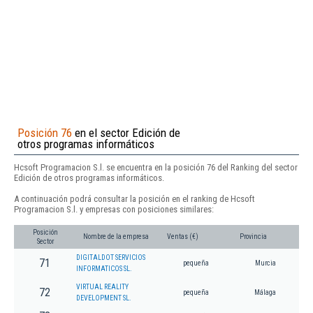
Posición 76
en el sector Edición de
otros programas informáticos
Hcsoft Programacion S.l. se encuentra en la posición 76 del Ranking del sector
Edición de otros programas informáticos.
A continuación podrá consultar la posición en el ranking de Hcsoft
Programacion S.l. y empresas con posiciones similares:
Posición
Nombre de la empresa
Ventas (€)
Provincia
Sector
DIGITALDOT SERVICIOS
71
pequeña
Murcia
INFORMATICOS SL.
VIRTUAL REALITY
72
pequeña
Málaga
DEVELOPMENT SL.