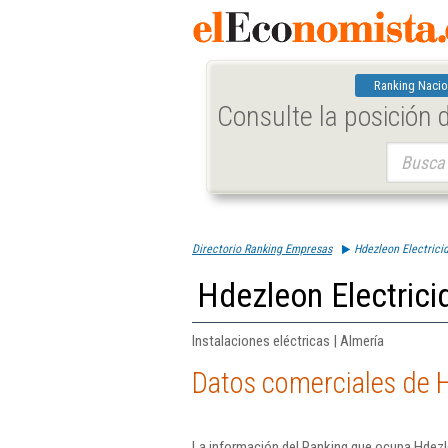
Ranking Nacio
Consulte la posición
Buscar:
Directorio Ranking Empresas
Hdezleon Electrici
Hdezleon Electrici
Instalaciones eléctricas | Almería
Datos comerciales de H
La información del Ranking que ocupa Hdezle