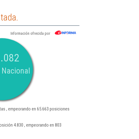
itada.
Información ofrecida por
.082
 Nacional
as , empeorando en 65.663 posiciones
posición 4.830 , empeorando en 803