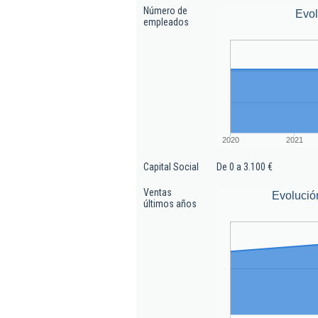
Número de
Evo
empleados
2020
2021
Capital Social
De 0 a 3.100 €
Ventas
Evolució
últimos años