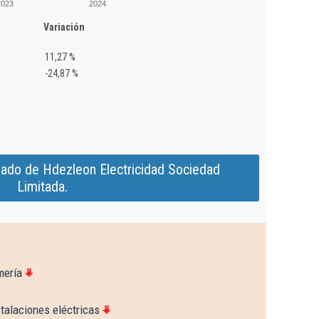
2023
2024
Variación
11,27 %
-24,87 %
iado de Hdezleon Electricidad Sociedad
Limitada.
mería
talaciones eléctricas