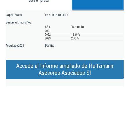
esta empresa
Capital Social
De 3.100 a 60.000 €
Ventas últimos años
Año
Variación
2021
2022
11,68 %
2023
2,78 %
Resultado 2023
Positivo
Accede al Informe ampliado de Heitzmann
Asesores Asociados Sl