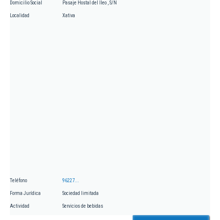
Domicilio Social
Pasaje Hostal del lleo , S/N
Localidad
Xativa
Teléfono
96227...
Forma Jurídica
Sociedad limitada
Actividad
Servicios de bebidas