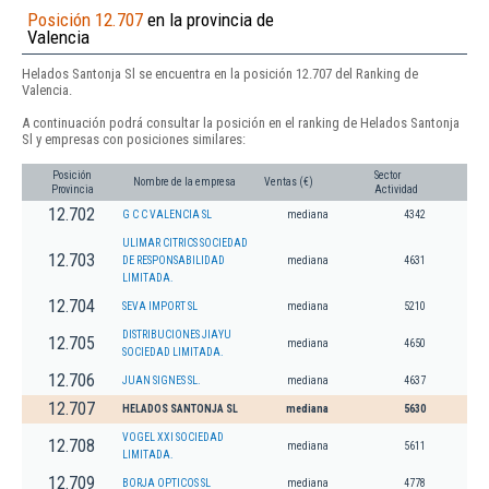
Posición 12.707
en la provincia de
Valencia
Helados Santonja Sl se encuentra en la posición 12.707 del Ranking de
Valencia.
A continuación podrá consultar la posición en el ranking de Helados Santonja
Sl y empresas con posiciones similares:
Posición
Sector
Nombre de la empresa
Ventas (€)
Provincia
Actividad
12.702
G C C VALENCIA SL
mediana
4342
ULIMAR CITRICS SOCIEDAD
12.703
DE RESPONSABILIDAD
mediana
4631
LIMITADA.
12.704
SEVA IMPORT SL
mediana
5210
DISTRIBUCIONES JIAYU
12.705
mediana
4650
SOCIEDAD LIMITADA.
12.706
JUAN SIGNES SL.
mediana
4637
12.707
HELADOS SANTONJA SL
mediana
5630
VOGEL XXI SOCIEDAD
12.708
mediana
5611
LIMITADA.
12.709
BORJA OPTICOS SL
mediana
4778