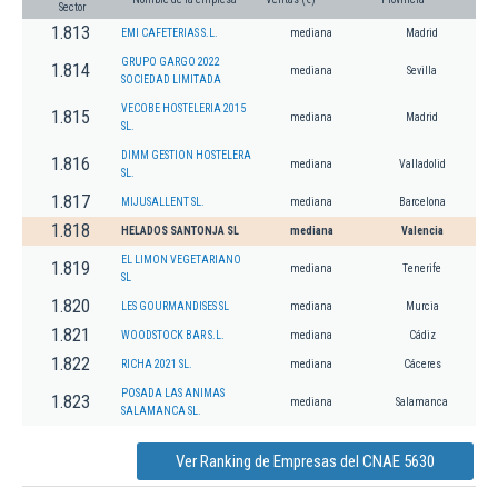
Sector
1.813
EMI CAFETERIAS S.L.
mediana
Madrid
GRUPO GARGO 2022
1.814
mediana
Sevilla
SOCIEDAD LIMITADA
VECOBE HOSTELERIA 2015
1.815
mediana
Madrid
SL.
DIMM GESTION HOSTELERA
1.816
mediana
Valladolid
SL.
1.817
MIJUSALLENT SL.
mediana
Barcelona
1.818
HELADOS SANTONJA SL
mediana
Valencia
EL LIMON VEGETARIANO
1.819
mediana
Tenerife
SL
1.820
LES GOURMANDISES SL
mediana
Murcia
1.821
WOODSTOCK BAR S.L.
mediana
Cádiz
1.822
RICHA 2021 SL.
mediana
Cáceres
POSADA LAS ANIMAS
1.823
mediana
Salamanca
SALAMANCA SL.
Ver Ranking de Empresas del CNAE 5630