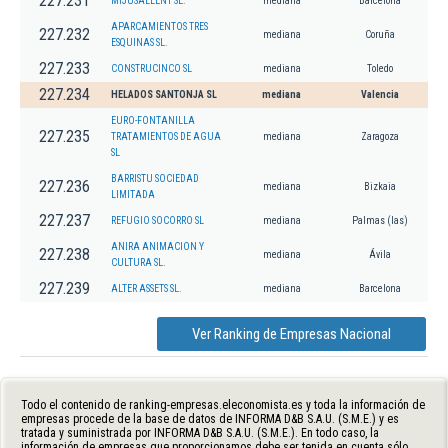
227.231
MIJUSALLENT SL.
mediana
Barcelona
APARCAMIENTOS TRES
227.232
mediana
Coruña
ESQUINAS SL.
227.233
CONSTRUCINCO SL
mediana
Toledo
227.234
HELADOS SANTONJA SL
mediana
Valencia
EURO-FONTANILLA
227.235
TRATAMIENTOS DE AGUA
mediana
Zaragoza
SL
BARRISTU SOCIEDAD
227.236
mediana
Bizkaia
LIMITADA
227.237
REFUGIO SOCORRO SL
mediana
Palmas (las)
ANIRA ANIMACION Y
227.238
mediana
Ávila
CULTURA SL.
227.239
ALTER ASSETS SL.
mediana
Barcelona
Ver Ranking de Empresas Nacional
Todo el contenido de ranking-empresas.eleconomista.es y toda la información de
empresas procede de la base de datos de INFORMA D&B S.A.U. (S.M.E.) y es
tratada y suministrada por INFORMA D&B S.A.U. (S.M.E.). En todo caso, la
información de empresas que proporcionamos debe ser tenida en cuenta sólo