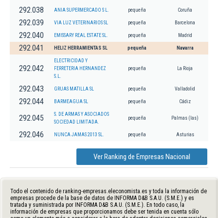
292.038
ANIA SUPERMERCADO S L.
pequeña
Coruña
292.039
VIA LUZ VETERINARIOS SL
pequeña
Barcelona
292.040
EMISSARY REAL ESTATE SL.
pequeña
Madrid
292.041
HELIZ HERRAMIENTAS SL
pequeña
Navarra
ELECTRICIDAD Y
292.042
FERRETERIA HERNANDEZ
pequeña
La Rioja
S.L.
292.043
GRUAS MATILLA SL
pequeña
Valladolid
292.044
BARMEAGUA SL
pequeña
Cádiz
S. DE ARMAS Y ASOCIADOS
292.045
pequeña
Palmas (las)
SOCIEDAD LIMITADA.
292.046
NUNCA JAMAS 2013 SL.
pequeña
Asturias
Ver Ranking de Empresas Nacional
Todo el contenido de ranking-empresas.eleconomista.es y toda la información de
empresas procede de la base de datos de INFORMA D&B S.A.U. (S.M.E.) y es
tratada y suministrada por INFORMA D&B S.A.U. (S.M.E.). En todo caso, la
información de empresas que proporcionamos debe ser tenida en cuenta sólo