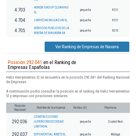
ASNEM GROUP CLEANING
4.703
pequeña
8121
SL.
4.704
LIMPIEZAS MUGAZURI SL
pequeña
8121
SERVICIOS PUBLICOS DE LA
4.705
pequeña
8210
RIBERA DE NAVARRA SA
Ver Ranking de Empresas de Navarra
Posición 292.041
en el Ranking de
Empresas Españolas
Heliz Herramientas Sl se encuentra en la posición 292.041 del Ranking Nacional
de Empresas.
A continuación podrá consultar la posición en el ranking de Heliz Herramientas
Sl y empresas con posiciones similares:
Posición
Nombre de la empresa
Ventas (€)
Provincia
Nacional
CONSTRUCCIONES
292.036
JUPEROCRIS SOCIEDAD
pequeña
Ciudad Real
LIMITADA.
292.037
EXPONENTIAL ASSETS SL.
pequeña
Málaga