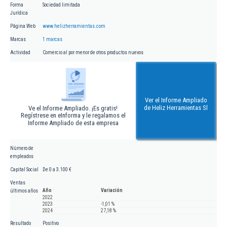
Forma
Sociedad limitada
Jurídica
Página Web
www.helizherramientas.com
Marcas
1 marcas
Actividad
Comercio al por menor de otros productos nuevos
Ver el Informe Ampliado
de Heliz Herramientas Sl
Ve el Informe Ampliado. ¡Es gratis!
Regístrese en eInforma y le regalamos el
Informe Ampliado de esta empresa
Número de
empleados
Capital Social
De 0 a 3.100 €
Ventas
Año
Variación
últimos años
2022
2023
-1,01 %
2024
27,18 %
Resultado
Positivo