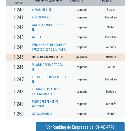
Nombre de la empresa
Ventas (€)
Provincia
Sector
1.240
YI MAN NE LI SL
pequeña
Burgos
1.241
REFORAMA S.L.
pequeña
Barcelona
GALERIA RAQUEL PONCE
1.242
pequeña
Madrid
SL
1.243
ART GAUDI S.L.
pequeña
Barcelona
PERSIANAS Y TOLDOS DE LA
1.244
pequeña
Valencia
CRUZ SOCIEDAD LIMITADA
1.245
HELIZ HERRAMIENTAS SL
pequeña
Navarra
PILAR MARIÑO OPTICOS
1.246
pequeña
Coruña
SL.
EL COLCHON DE LA PIQUER
1.247
pequeña
Barcelona
SL.
BUTANO BERNALDEZ
1.248
pequeña
Badajoz
BARCARROTA SL
FIREWORKS TENERIFE
1.249
pequeña
Tenerife
ABONA SL
1.250
GROSSGMAIN SL
pequeña
Madrid
Ver Ranking de Empresas del CNAE 4778