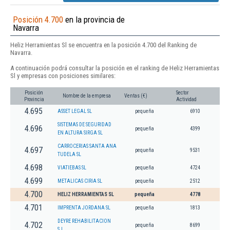
Posición 4.700
en la provincia de
Navarra
Heliz Herramientas Sl se encuentra en la posición 4.700 del Ranking de
Navarra.
A continuación podrá consultar la posición en el ranking de Heliz Herramientas
Sl y empresas con posiciones similares:
Posición
Sector
Nombre de la empresa
Ventas (€)
Provincia
Actividad
4.695
ASSET LEGAL SL
pequeña
6910
SISTEMAS DE SEGURIDAD
4.696
pequeña
4399
EN ALTURA SIRGA SL
CARROCERIAS SANTA ANA
4.697
pequeña
9531
TUDELA SL
4.698
VIATIEBAS SL
pequeña
4724
4.699
METALICAS CIRIA SL
pequeña
2512
4.700
HELIZ HERRAMIENTAS SL
pequeña
4778
4.701
IMPRENTA JORDANA SL
pequeña
1813
DEYRE REHABILITACION
4.702
pequeña
8699
S.L.