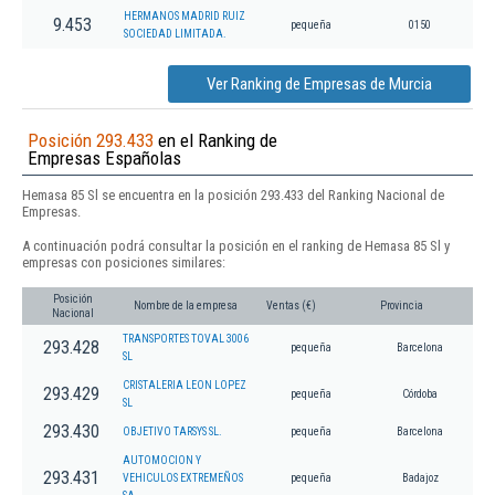
HERMANOS MADRID RUIZ
9.453
pequeña
0150
SOCIEDAD LIMITADA.
Ver Ranking de Empresas de Murcia
Posición 293.433
en el Ranking de
Empresas Españolas
Hemasa 85 Sl se encuentra en la posición 293.433 del Ranking Nacional de
Empresas.
A continuación podrá consultar la posición en el ranking de Hemasa 85 Sl y
empresas con posiciones similares:
Posición
Nombre de la empresa
Ventas (€)
Provincia
Nacional
TRANSPORTES TOVAL 3006
293.428
pequeña
Barcelona
SL
CRISTALERIA LEON LOPEZ
293.429
pequeña
Córdoba
SL
293.430
OBJETIVO TARSYS SL.
pequeña
Barcelona
AUTOMOCION Y
293.431
VEHICULOS EXTREMEÑOS
pequeña
Badajoz