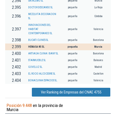
2.394
SATALEMU SL
pequeña
Murcia
2.395
DOCTOR DESCANSO SL
pequeña
La Rioja
MEZQUITA DECORACION
2.396
pequeña
Córdoba
SL
INNOVACIONES DEL
2.397
HABITAT
pequeña
Valencia
CONTEMPORANEO SL
2.398
BUCATI CUINES SL
pequeña
Barcelona
2.399
HEMASA 85 SL
pequeña
Murcia
2.400
ARTIAGA CUINA I BANY SL
pequeña
Barcelona
2.401
STARMUEBLE SL
pequeña
Baleares
2.402
GOVELUZ SL.
pequeña
Madrid
2.403
EL ROCIO ALCOCEBRE SL
pequeña
Castellon
2.404
BONACUINA ESPACIOS SL.
pequeña
Valencia
Ver Ranking de Empresas del CNAE 4755
Posición 9.448
en la provincia de
Murcia