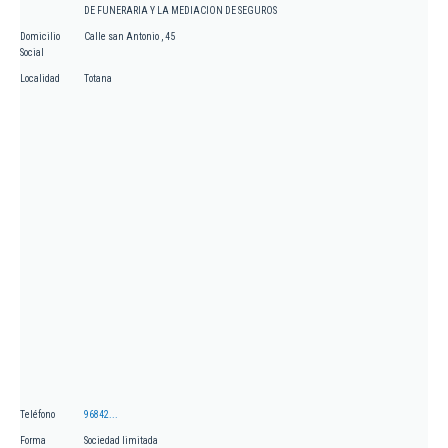
DE FUNERARIA Y LA MEDIACION DE SEGUROS
Domicilio
Calle san Antonio , 45
Social
Localidad
Totana
Teléfono
96842...
Forma
Sociedad limitada