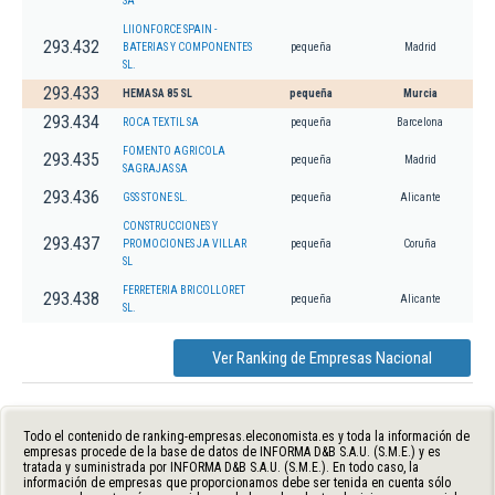
SA
LIIONFORCE SPAIN -
293.432
BATERIAS Y COMPONENTES
pequeña
Madrid
SL.
293.433
HEMASA 85 SL
pequeña
Murcia
293.434
ROCA TEXTIL SA
pequeña
Barcelona
FOMENTO AGRICOLA
293.435
pequeña
Madrid
SAGRAJAS SA
293.436
GSS STONE SL.
pequeña
Alicante
CONSTRUCCIONES Y
293.437
PROMOCIONES JA VILLAR
pequeña
Coruña
SL
FERRETERIA BRICOLLORET
293.438
pequeña
Alicante
SL.
Ver Ranking de Empresas Nacional
Todo el contenido de ranking-empresas.eleconomista.es y toda la información de
empresas procede de la base de datos de INFORMA D&B S.A.U. (S.M.E.) y es
tratada y suministrada por INFORMA D&B S.A.U. (S.M.E.). En todo caso, la
información de empresas que proporcionamos debe ser tenida en cuenta sólo