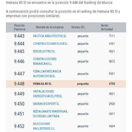
Hemasa 85 Sl se encuentra en la posición 9.448 del Ranking de Murcia.
A continuación podrá consultar la posición en el ranking de Hemasa 85 Sl y
empresas con posiciones similares:
Posición
Sector
Nombre de la empresa
Ventas (€)
Provincia
Actividad
9.443
FACTICA ARQUITECTOS, SL
pequeña
7111
9.444
CONSTRUCCIONES FIJOR SL
pequeña
4101
9.445
SERGIELECTRIC SL
pequeña
4321
CONSTRUCCIONES
9.446
pequeña
6812
REMARCAN S.L.
FERALCAR MECANICA
9.447
pequeña
9531
AUTOMOCION SL.
9.448
HEMASA 85 SL
pequeña
4755
INSTALACIONES
9.449
pequeña
4321
ENERGETICAS ELITES SL
9.450
SAFAMUR EXPORT SL
pequeña
2920
RESTAURANTE MARIPINAR,
9.451
pequeña
5611
SOCIEDAD LIMITADA.
SELECCIONES
9.452
pequeña
4634
BALLESTEROS, S.L.