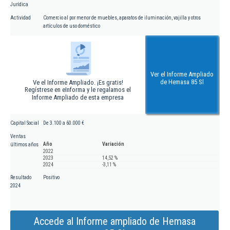
Jurídica
Actividad
Comercio al por menor de muebles, aparatos de iluminación, vajilla y otros
artículos de uso doméstico
Ver el Informe Ampliado
de Hemasa 85 Sl
Ve el Informe Ampliado. ¡Es gratis!
Regístrese en eInforma y le regalamos el
Informe Ampliado de esta empresa
Capital Social
De 3.100 a 60.000 €
Ventas
Año
Variación
últimos años
2022
2023
14,52 %
2024
-3,11 %
Resultado
Positivo
2024
Accede al Informe ampliado de Hemasa