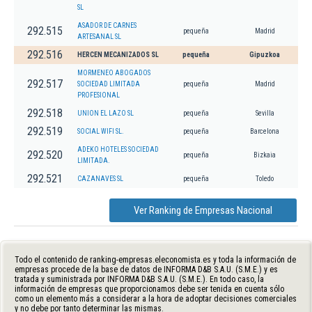
SL
ASADOR DE CARNES
292.515
pequeña
Madrid
ARTESANAL SL
292.516
HERCEN MECANIZADOS SL
pequeña
Gipuzkoa
MORMENEO ABOGADOS
292.517
SOCIEDAD LIMITADA
pequeña
Madrid
PROFESIONAL
292.518
UNION EL LAZO SL
pequeña
Sevilla
292.519
SOCIAL WIFI SL.
pequeña
Barcelona
ADEKO HOTELES SOCIEDAD
292.520
pequeña
Bizkaia
LIMITADA.
292.521
CAZANAVES SL
pequeña
Toledo
Ver Ranking de Empresas Nacional
Todo el contenido de ranking-empresas.eleconomista.es y toda la información de
empresas procede de la base de datos de INFORMA D&B S.A.U. (S.M.E.) y es
tratada y suministrada por INFORMA D&B S.A.U. (S.M.E.). En todo caso, la
información de empresas que proporcionamos debe ser tenida en cuenta sólo
como un elemento más a considerar a la hora de adoptar decisiones comerciales
y no debe por tanto determinar las mismas.