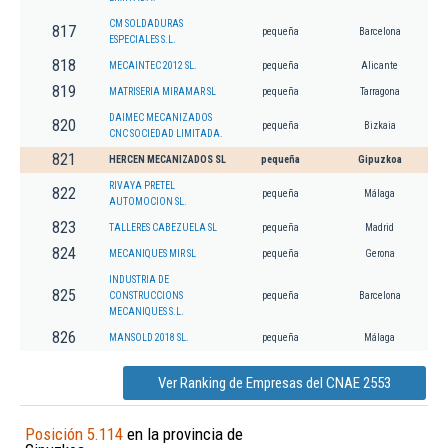
CM SOLDADURAS
817
pequeña
Barcelona
ESPECIALES S.L.
818
MECAINTEC 2012 SL.
pequeña
Alicante
819
MATRISERIA MIRAMAR SL
pequeña
Tarragona
DAIMEC MECANIZADOS
820
pequeña
Bizkaia
CNC SOCIEDAD LIMITADA.
821
HERCEN MECANIZADOS SL
pequeña
Gipuzkoa
RIVAYA PRETEL
822
pequeña
Málaga
AUTOMOCION SL.
823
TALLERES CABEZUELA SL
pequeña
Madrid
824
MECANIQUES MIR SL
pequeña
Gerona
INDUSTRIA DE
825
CONSTRUCCIONS
pequeña
Barcelona
MECANIQUES S.L.
826
MANSOLD 2018 SL.
pequeña
Málaga
Ver Ranking de Empresas del CNAE 2553
Posición 5.114
en la provincia de