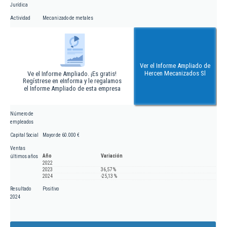
Jurídica
Actividad
Mecanizado de metales
Ver el Informe Ampliado de
Hercen Mecanizados Sl
Ve el Informe Ampliado. ¡Es gratis!
Regístrese en eInforma y le regalamos
el Informe Ampliado de esta empresa
Número de
empleados
Capital Social
Mayor de 60.000 €
Ventas
Año
Variación
últimos años
2022
2023
36,57 %
2024
-25,13 %
Resultado
Positivo
2024