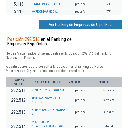
5.118
TXANPON ARETOAK SL
pequeña
9200
5.119
OCRE ONDARBIDE SL.
pequeña
4771
Ver Ranking de Empresas de Gipuzkoa
Posición 292.516
en el Ranking de
Empresas Españolas
Hercen Mecanizados Sl se encuentra en la posición 292.516 del Ranking
Nacional de Empresas.
A continuación podrá consultar la posición en el ranking de Hercen
Mecanizados Sl y empresas con posiciones similares:
Posición
Nombre de la empresa
Ventas (€)
Provincia
Nacional
292.511
VENTUS TECHNOLOGIES SL
pequeña
Barcelona
TERRASSA ASSESSORIA I
292.512
pequeña
Barcelona
GESTIO SL.
ALIMENTACION ALMANSA
292.513
pequeña
Alicante
SL
SERCOFUTURA
292.514
CORREDURIA DE SEGUROS
pequeña
Madrid