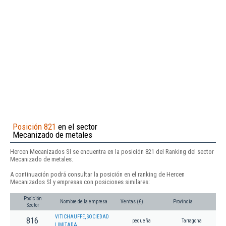
Posición 821
en el sector
Mecanizado de metales
Hercen Mecanizados Sl se encuentra en la posición 821 del Ranking del sector
Mecanizado de metales.
A continuación podrá consultar la posición en el ranking de Hercen
Mecanizados Sl y empresas con posiciones similares:
Posición
Nombre de la empresa
Ventas (€)
Provincia
Sector
VITICHAUFFE, SOCIEDAD
816
pequeña
Tarragona
LIMITADA.