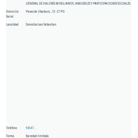
GENERAL DE VALORES MOBILIARIOS, INMUEBLES Y PARTICIPACIONES SOCIALES.
Domicilio
Paseo de Ubarburu , 13 - 27 PG
Social
Localidad
Donostia/san Sebastian
Teléfono
94347...
Forma
Sociedad limitada