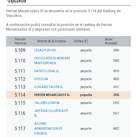
Gipuzkoa
Hercen Mecanizados Sl se encuentra en la posición 5.114 del Ranking de
Gipuzkoa.
A continuación podrá consultar la posición en el ranking de Hercen
Mecanizados Sl y empresas con posiciones similares:
Posición
Sector
Nombre de la empresa
Ventas (€)
Provincia
Actividad
5.109
LEGAZPI 2016 SL.
pequeña
5590
CHOCOLATES DE MENDARO
5.110
pequeña
1082
SAINT-GERONS SL
5.111
DAYNTIC LEGAL SL.
pequeña
6910
5.112
GOYZU SA
pequeña
6820
5.113
ILUN ARGI TALDEA SL.
pequeña
4101
5.114
HERCEN MECANIZADOS SL
pequeña
2553
5.115
TALLERES GORRI SA
pequeña
2410
JATETXEA OLLURTA-AZPI
5.116
pequeña
5611
SL
AGUIRRE
5.117
ADMINISTRACION DE
pequeña
6832
FINCAS SL