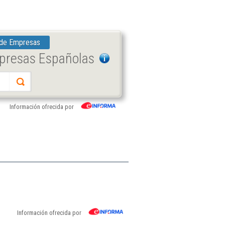
 de Empresas
mpresas Españolas
Información ofrecida por
Información ofrecida por