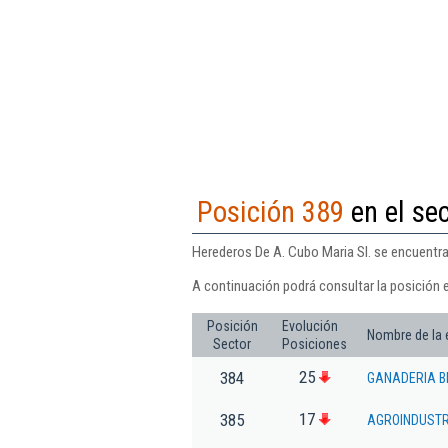
Posición 389
en el se
Herederos De A. Cubo Maria Sl. se encuentra
A continuación podrá consultar la posición 
Posición
Evolución
Nombre de la
Sector
Posiciones
25
384
GANADERIA B
17
385
AGROINDUSTR