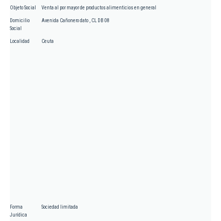
Objeto Social
Venta al por mayor de productos alimenticios en general
Domicilio
Avenida Cañonero dato , CL DB 08
Social
Localidad
Ceuta
Forma
Sociedad limitada
Jurídica