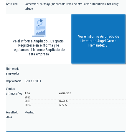
Actividad
Comercio al por mayor, no especializado, de productos alimenticios, bebidas y
tabaco
Ver el Informe Ampliado de
Herederos Angel Garcia
Ve el Informe Ampliado. ¡Es gratis!
Regístrese en eInforma y le
Hernandez Sl
regalamos el Informe Ampliado de
esta empresa
Número de
empleados
Capital Social
De 0 a 3.100 €
Ventas
Año
Variación
últimos años
2022
2023
16,41 %
2024
-6,77 %
Resultado
Positivo
2024