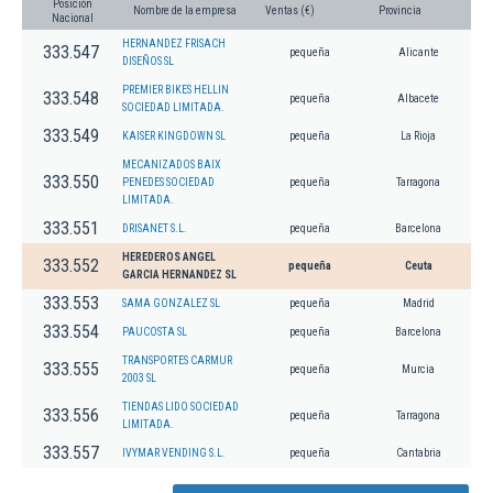
Posición
Nombre de la empresa
Ventas (€)
Provincia
Nacional
HERNANDEZ FRISACH
333.547
pequeña
Alicante
DISEÑOS SL
PREMIER BIKES HELLIN
333.548
pequeña
Albacete
SOCIEDAD LIMITADA.
333.549
KAISER KINGDOWN SL
pequeña
La Rioja
MECANIZADOS BAIX
333.550
PENEDES SOCIEDAD
pequeña
Tarragona
LIMITADA.
333.551
DRISANET S.L.
pequeña
Barcelona
HEREDEROS ANGEL
333.552
pequeña
Ceuta
GARCIA HERNANDEZ SL
333.553
SAMA GONZALEZ SL
pequeña
Madrid
333.554
PAUCOSTA SL
pequeña
Barcelona
TRANSPORTES CARMUR
333.555
pequeña
Murcia
2003 SL
TIENDAS LIDO SOCIEDAD
333.556
pequeña
Tarragona
LIMITADA.
333.557
IVYMAR VENDING S.L.
pequeña
Cantabria