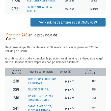
2.720
ACEITUNERA LERIDANA SL
pequeña
Lérida
SABOR NATURAL DE LA
2.721
pequeña
Badajoz
CORTE SL
Ver Ranking de Empresas del CNAE 4639
Posición 243
en la provincia de
Ceuta
Herederos Angel Garcia Hernandez Sl se encuentra en la posición 243 del
Ranking de Ceuta.
A continuación podrá consultar la posición en el ranking de Herederos Angel
Garcia Hernandez Sl y empresas con posiciones similares:
Posición
Sector
Nombre de la empresa
Ventas (€)
Provincia
Actividad
TOWERS CONSTRUCCIONES
238
pequeña
4101
Y REFORMAS SL
239
ENLUCIDOS PINA SL
pequeña
4399
MAKEREL CONTRATAS Y
240
pequeña
6820
CONSTRUCCIONES SL
CAPABLANCA CEUTA,
241
pequeña
5611
SOCIEDAD LIMITADA.