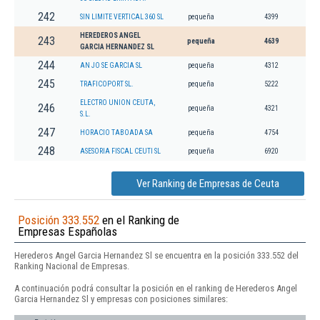
242
SIN LIMITE VERTICAL 360 SL
pequeña
4399
HEREDEROS ANGEL
243
pequeña
4639
GARCIA HERNANDEZ SL
244
AN JO SE GARCIA SL
pequeña
4312
245
TRAFICOPORT SL.
pequeña
5222
ELECTRO UNION CEUTA,
246
pequeña
4321
S.L.
247
HORACIO TABOADA SA
pequeña
4754
248
ASESORIA FISCAL CEUTI SL
pequeña
6920
Ver Ranking de Empresas de Ceuta
Posición 333.552
en el Ranking de
Empresas Españolas
Herederos Angel Garcia Hernandez Sl se encuentra en la posición 333.552 del
Ranking Nacional de Empresas.
A continuación podrá consultar la posición en el ranking de Herederos Angel
Garcia Hernandez Sl y empresas con posiciones similares: