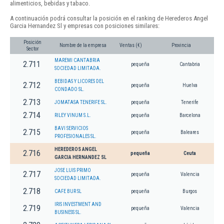
alimenticios, bebidas y tabaco.
A continuación podrá consultar la posición en el ranking de Herederos Angel
Garcia Hernandez Sl y empresas con posiciones similares:
Posición
Nombre de la empresa
Ventas (€)
Provincia
Sector
MAREMI CANTABRIA
2.711
pequeña
Cantabria
SOCIEDAD LIMITADA.
BEBIDAS Y LICORES DEL
2.712
pequeña
Huelva
CONDADO SL.
2.713
JOMATASA TENERIFE SL.
pequeña
Tenerife
2.714
RILEY VINUM S.L.
pequeña
Barcelona
BAVI SERVICIOS
2.715
pequeña
Baleares
PROFESIONALES SL.
HEREDEROS ANGEL
2.716
pequeña
Ceuta
GARCIA HERNANDEZ SL
JOSE LUIS PRIMO
2.717
pequeña
Valencia
SOCIEDAD LIMITADA.
2.718
CAFE BUR SL
pequeña
Burgos
IRIS INVESTMENT AND
2.719
pequeña
Valencia
BUSINESS SL.