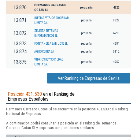
HERMANOS CARRASCO
13.870
pequeña
4322
COTAN SL
IBERIAFESTEJOS SOCIEDAD
13.871
pequeña
9329
LIMITADA.
ZELESTA SISTEMAS
13.872
pequeña
6290
INFORMATICOS SL
13.873
FONTANERIA SAN JOSE SL
pequeña
4684
13.874
AGROCEBRA SA
pequeña
0112
VIDRIOS REY SOCIEDAD
13.875
pequeña
4752
LIMITADA.
Ver Ranking de Empresas de Sevilla
Posición 431.530
en el Ranking de
Empresas Españolas
Hermanos Carrasco Cotan Sl se encuentra en la posición 431.530 del Ranking
Nacional de Empresas.
A continuación podrá consultar la posición en el ranking de Hermanos
Carrasco Cotan Sl y empresas con posiciones similares: