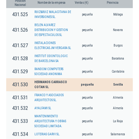
Posición
Nombre de la empresa
Ventas (€)
Provincia
Nacional
RUIZ&RUIZ MALACITANA DE
431.525
pequeña
Málaga
INVERSIONES SL.
BELEN ALVAREZ
431.526
DISTRIBUCION Y GESTION
pequeña
Navarra
DE ESPECTACULOS SL
INSTALACIONES
431.527
pequeña
Burgos
ELECTRICAS JM VERGARA SL
INSTITUT ODONTOLOGIC
431.528
pequeña
Barcelona
DE BARCELONA SA
RANDOM COMPUTERS
431.529
pequeña
Cantabria
SOCIEDAD ANONIMA
HERMANOS CARRASCO
431.530
pequeña
Sevilla
COTAN SL
FRANCO Y ASOCIADOS
431.531
pequeña
Almería
ARQUITECTOS SL.
431.532
AYALFAMI SL
pequeña
Almería
MANTENIMIENTO
431.533
ARQUITECTURA Y OBRAS
pequeña
La Rioja
SOCIEDAD LIMITADA.
431.534
LOTERIAS GARVI SL.
pequeña
Salamanca