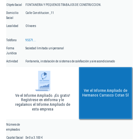
Objeto Social
FONTANERIA Y PEQUENOS TRABAJOS DE CONSTRUCCION.
Domicilio
Calle Constitucion , 11
Social
Localidad
Olivares
Teléfono
95571...
Forma
Sociedad limitada unipersonal
Jurídica
Actividad
Fontanería, instalación de sistemas de calefacción y aire acondicionado
Ver el Informe Ampliado de
Hermanos Carrasco Cotan Sl
Ve el Informe Ampliado. ¡Es gratis!
Regístrese en eInforma y le
regalamos el Informe Ampliado de
esta empresa
Número de
empleados
Capital Social
De 0 a 3.100 €