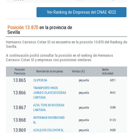
Ver Ranking de Empresas del CNAE 4322
Posición 13.870
en la provincia de
Sevilla
Hermanos Carrasco Cotan Sl se encuentra en la posición 13.870 del Ranking de
Sevilla.
A continuación podrá consultar la posición en el ranking de Hermanos
Carrasco Cotan Sl y empresas con posiciones similares:
Posición
Sector
Nombre de la empresa
Ventas (€)
Provincia
Actividad
13.865
CLIPEUS SA
pequeña
6811
TRANSPORTE HNOS
13.866
JURADO OLAVE SOCIEDAD
pequeña
4941
LIMITADA.
AZUL TOYS 2H SOCIEDAD
13.867
pequeña
1089
LIMITADA.
RUPEDMAR INVERSIONES
13.868
pequeña
0125
SL.
13.869
AZULEJOS COLCHON SL.
pequeña
4683