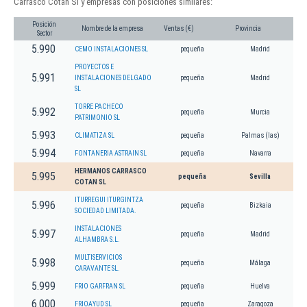
Carrasco Cotan Sl y empresas con posiciones similares:
Posición
Nombre de la empresa
Ventas (€)
Provincia
Sector
5.990
CEMO INSTALACIONES SL
pequeña
Madrid
PROYECTOS E
5.991
INSTALACIONES DELGADO
pequeña
Madrid
SL
TORRE PACHECO
5.992
pequeña
Murcia
PATRIMONIO SL
5.993
CLIMATIZA SL
pequeña
Palmas (las)
5.994
FONTANERIA ASTRAIN SL
pequeña
Navarra
HERMANOS CARRASCO
5.995
pequeña
Sevilla
COTAN SL
ITURREGUI ITURGINTZA
5.996
pequeña
Bizkaia
SOCIEDAD LIMITADA.
INSTALACIONES
5.997
pequeña
Madrid
ALHAMBRA S.L.
MULTISERVICIOS
5.998
pequeña
Málaga
CARAVANTE SL.
5.999
FRIO GARFRAN SL
pequeña
Huelva
6.000
FRIOAYUD SL
pequeña
Zaragoza