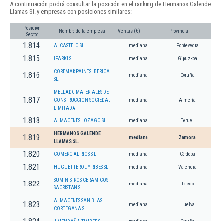
A continuación podrá consultar la posición en el ranking de Hermanos Galende
Llamas Sl. y empresas con posiciones similares:
Posición
Nombre de la empresa
Ventas (€)
Provincia
Sector
1.814
A. CASTELO SL.
mediana
Pontevedra
1.815
IPARKI SL
mediana
Gipuzkoa
COREMAR PAINTS IBERICA
1.816
mediana
Coruña
SL.
MELLADO MATERIALES DE
1.817
CONSTRUCCION SOCIEDAD
mediana
Almería
LIMITADA
1.818
ALMACENES LOZAGO SL
mediana
Teruel
HERMANOS GALENDE
1.819
mediana
Zamora
LLAMAS SL.
1.820
COMERCIAL RIOS S L
mediana
Córdoba
1.821
HUGUET TEROL Y RIBES SL
mediana
Valencia
SUMINISTROS CERAMICOS
1.822
mediana
Toledo
SACRISTAN SL.
ALMACENES SAN BLAS
1.823
mediana
Huelva
CORTEGANA SL