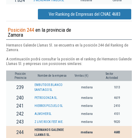
1.824
J MENDAÑA TIMBER SL
mediana
Coruña
Ver Ranking de Empresas del CNAE 4683
Posición 244
en la provincia de
Zamora
Hermanos Galende Llamas Sl. se encuentra en la posición 244 del Ranking de
Zamora.
A continuación podrá consultar la posición en el ranking de Hermanos Galende
Llamas Sl. y empresas con posiciones similares:
Posición
Sector
Nombre de la empresa
Ventas (€)
Provincia
Actividad
EMBUTIDOS BLANCO
239
mediana
1013
SANTIAGO SL
240
PETROGONZA SL.
mediana
4619
241
HIERROS POZUELO SL
mediana
2410
242
ALMOHER SL
mediana
4101
243
Z LIVE ROCK FEST AIE.
mediana
9020
HERMANOS GALENDE
244
mediana
4683
LLAMAS SL.