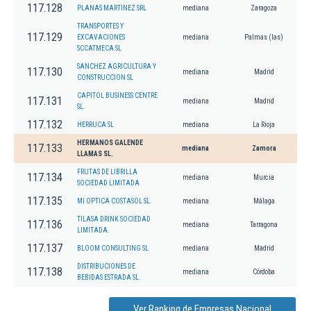
117.128
PLANAS MARTINEZ SRL
mediana
Zaragoza
TRANSPORTES Y
117.129
EXCAVACIONES
mediana
Palmas (las)
SCCATMECA SL
SANCHEZ AGRICULTURA Y
117.130
mediana
Madrid
CONSTRUCCION SL
CAPITOL BUSINESS CENTRE
117.131
mediana
Madrid
SL.
117.132
HERRUCA SL
mediana
La Rioja
HERMANOS GALENDE
117.133
mediana
Zamora
LLAMAS SL.
FRUTAS DE LIBRILLA
117.134
mediana
Murcia
SOCIEDAD LIMITADA
117.135
MI OPTICA COSTASOL SL.
mediana
Málaga
TILASA DRINK SOCIEDAD
117.136
mediana
Tarragona
LIMITADA.
117.137
BLOOM CONSULTING SL
mediana
Madrid
DISTRIBUCIONES DE
117.138
mediana
Córdoba
BEBIDAS ESTRADA SL.
Ver Ranking de Empresas Nacional