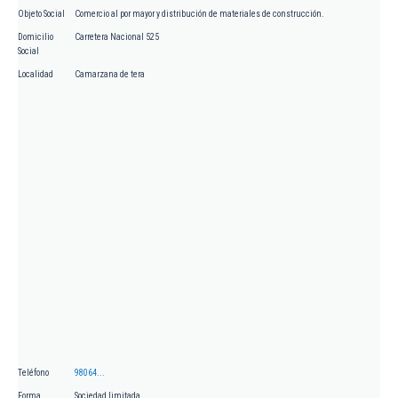
Objeto Social
Comercio al por mayor y distribución de materiales de construcción.
Domicilio
Carretera Nacional 525
Social
Localidad
Camarzana de tera
Teléfono
98064...
Forma
Sociedad limitada