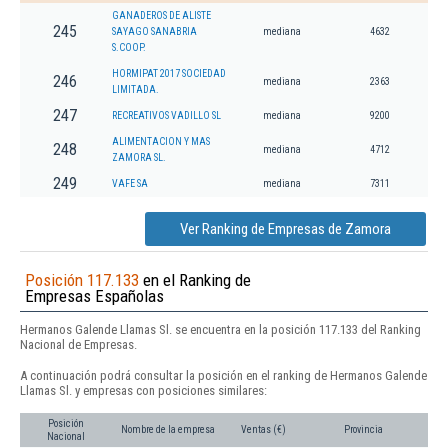
GANADEROS DE ALISTE
245
SAYAGO SANABRIA
mediana
4632
S.COOP.
HORMIPAT 2017 SOCIEDAD
246
mediana
2363
LIMITADA.
247
RECREATIVOS VADILLO SL
mediana
9200
ALIMENTACION Y MAS
248
mediana
4712
ZAMORA SL.
249
VAFE SA
mediana
7311
Ver Ranking de Empresas de Zamora
Posición 117.133
en el Ranking de
Empresas Españolas
Hermanos Galende Llamas Sl. se encuentra en la posición 117.133 del Ranking
Nacional de Empresas.
A continuación podrá consultar la posición en el ranking de Hermanos Galende
Llamas Sl. y empresas con posiciones similares:
Posición
Nombre de la empresa
Ventas (€)
Provincia
Nacional