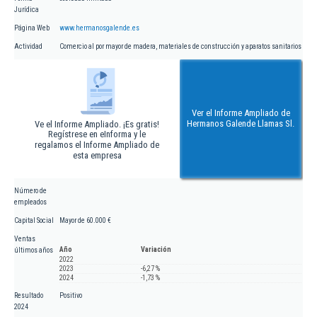
Jurídica
Página Web
www.hermanosgalende.es
Actividad
Comercio al por mayor de madera, materiales de construcción y aparatos sanitarios
Ver el Informe Ampliado de
Hermanos Galende Llamas Sl.
Ve el Informe Ampliado. ¡Es gratis!
Regístrese en eInforma y le
regalamos el Informe Ampliado de
esta empresa
Número de
empleados
Capital Social
Mayor de 60.000 €
Ventas
Año
Variación
últimos años
2022
2023
-6,27 %
2024
-1,73 %
Resultado
Positivo
2024