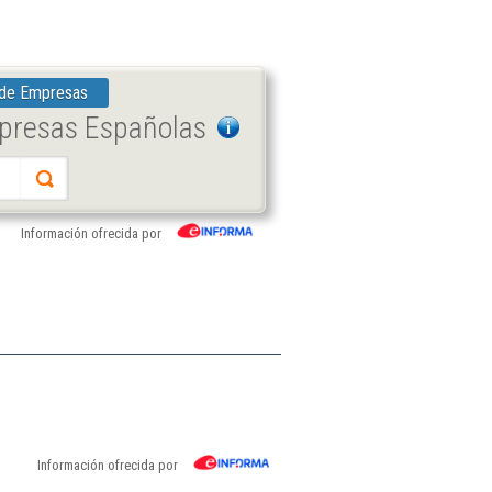
 de Empresas
mpresas Españolas
Información ofrecida por
Información ofrecida por