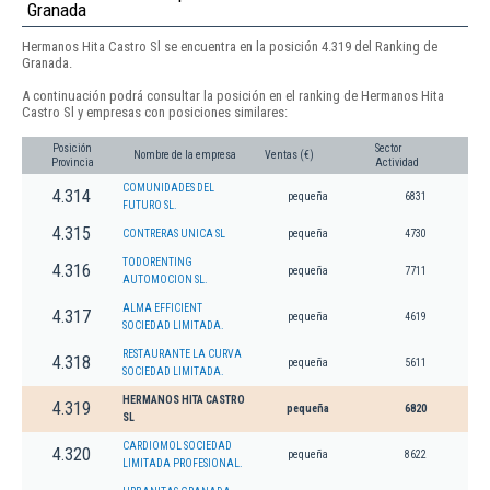
Granada
Hermanos Hita Castro Sl se encuentra en la posición 4.319 del Ranking de
Granada.
A continuación podrá consultar la posición en el ranking de Hermanos Hita
Castro Sl y empresas con posiciones similares:
Posición
Sector
Nombre de la empresa
Ventas (€)
Provincia
Actividad
COMUNIDADES DEL
4.314
pequeña
6831
FUTURO SL.
4.315
CONTRERAS UNICA SL
pequeña
4730
TODORENTING
4.316
pequeña
7711
AUTOMOCION SL.
ALMA EFFICIENT
4.317
pequeña
4619
SOCIEDAD LIMITADA.
RESTAURANTE LA CURVA
4.318
pequeña
5611
SOCIEDAD LIMITADA.
HERMANOS HITA CASTRO
4.319
pequeña
6820
SL
CARDIOMOL SOCIEDAD
4.320
pequeña
8622
LIMITADA PROFESIONAL.