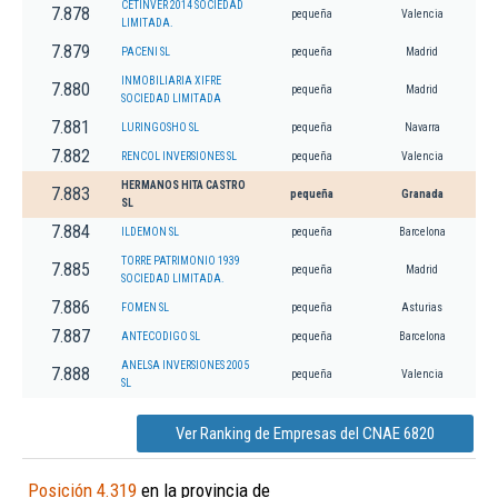
CETINVER 2014 SOCIEDAD
7.878
pequeña
Valencia
LIMITADA.
7.879
PACENI SL
pequeña
Madrid
INMOBILIARIA XIFRE
7.880
pequeña
Madrid
SOCIEDAD LIMITADA
7.881
LURINGOSHO SL
pequeña
Navarra
7.882
RENCOL INVERSIONES SL
pequeña
Valencia
HERMANOS HITA CASTRO
7.883
pequeña
Granada
SL
7.884
ILDEMON SL
pequeña
Barcelona
TORRE PATRIMONIO 1939
7.885
pequeña
Madrid
SOCIEDAD LIMITADA.
7.886
FOMEN SL
pequeña
Asturias
7.887
ANTECODIGO SL
pequeña
Barcelona
ANELSA INVERSIONES 2005
7.888
pequeña
Valencia
SL
Ver Ranking de Empresas del CNAE 6820
Posición 4.319
en la provincia de