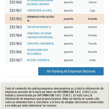
BIOGANADERIA ESPAÑA
333.960
pequeña
Cuenca
SOCIEDAD LIMITADA.
333.961
CARPINTERIA ULLOA SL.
pequeña
Lugo
HERMANOS HITA CASTRO
333.962
pequeña
Granada
SL
333.963
OSECAPLAS DENTAL SL
pequeña
Almería
CARDIOMOL SOCIEDAD
333.964
pequeña
Granada
LIMITADA PROFESIONAL.
333.965
GEAHOSTEL CANARIAS SL.
pequeña
Tenerife
AVANZA SERVICIOS
333.966
pequeña
Alicante
ESCOLARES SL.
333.967
ALEGRET FUSTERIA SL
pequeña
Lérida
Ver Ranking de Empresas Nacional
Todo el contenido de ranking-empresas.eleconomista.es y toda la información de
empresas procede de la base de datos de INFORMA D&B S.A.U. (S.M.E.) y es
tratada y suministrada por INFORMA D&B S.A.U. (S.M.E.). En todo caso, la
información de empresas que proporcionamos debe ser tenida en cuenta sólo
como un elemento más a considerar a la hora de adoptar decisiones comerciales
y no debe por tanto determinar las mismas.