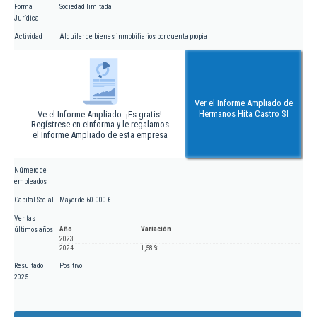
Forma
Sociedad limitada
Jurídica
Actividad
Alquiler de bienes inmobiliarios por cuenta propia
Ver el Informe Ampliado de
Hermanos Hita Castro Sl
Ve el Informe Ampliado. ¡Es gratis!
Regístrese en eInforma y le regalamos
el Informe Ampliado de esta empresa
Número de
empleados
Capital Social
Mayor de 60.000 €
Ventas
Año
Variación
últimos años
2023
2024
1,58 %
Resultado
Positivo
2025