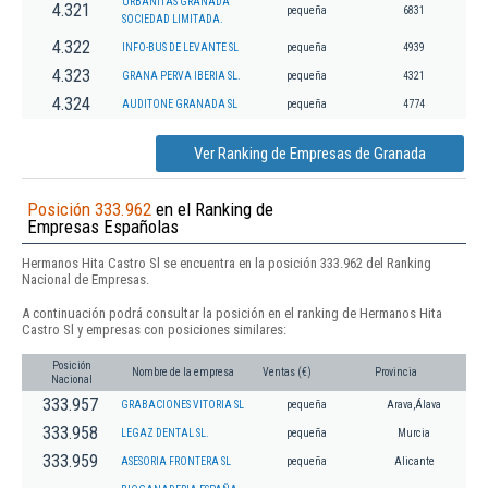
URBANITAS GRANADA
4.321
pequeña
6831
SOCIEDAD LIMITADA.
4.322
INFO-BUS DE LEVANTE SL
pequeña
4939
4.323
GRANA PERVA IBERIA SL.
pequeña
4321
4.324
AUDITONE GRANADA SL
pequeña
4774
Ver Ranking de Empresas de Granada
Posición 333.962
en el Ranking de
Empresas Españolas
Hermanos Hita Castro Sl se encuentra en la posición 333.962 del Ranking
Nacional de Empresas.
A continuación podrá consultar la posición en el ranking de Hermanos Hita
Castro Sl y empresas con posiciones similares:
Posición
Nombre de la empresa
Ventas (€)
Provincia
Nacional
333.957
GRABACIONES VITORIA SL
pequeña
Arava,Álava
333.958
LEGAZ DENTAL SL.
pequeña
Murcia
333.959
ASESORIA FRONTERA SL
pequeña
Alicante